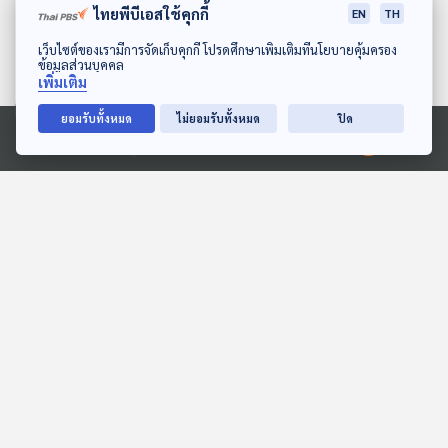
ไทยพีบีเอสใช้คุกกี้
EN
TH
26:00
26:00
ดาวน์โหลด Thai PBS Podcast Application
เว็บไซต์ของเรามีการจัดเก็บคุกกี้ โปรดศึกษาเพิ่มเติมที่นโยบายคุ้มครอง
ข้อมูลส่วนบุคคล
บทบาทของดัก เอมฮอฟฟ์
เหตุผลในการเลือกอาชีพ
เพิ่มเติม
กับการสนับสนุนแผนหา
ของมนุษย์ เงิน หรือ เป้า
ยอมรับทั้งหมด
ไม่ยอมรับทั้งหมด
ปิด
เสียงของคามาลา แฮร์ริส
หมายในชีวิต
หน้าต่างโลก
หน้าต่างโลก
Ⓒ 2020 องค์การกระจายเสียงและแพร่ภาพสาธารณะแห่งประเทศไทย
26:00
26:00
โคเปนเฮเกนใช้ Copenpay
ใครจะชนะ ถ้าสหรัฐฯ
ให้นักท่องเที่ยวช่วยอนุรักษ์
จัดการเลือกตั้งผู้นำวันนี้?
สิ่งแวดล้อม
หน้าต่างโลก
หน้าต่างโลก