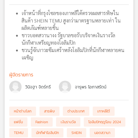
เครือ
เจ้าหน้าที่กรุงโซลของเกาหลีใต้ตรวจผลสารพิษใน
ข่าย
วิทยุ
สินค้า SHEIN TEMU สูงกว่ามาตรฐานหลายเท่า ใน
ไทย
ผลิตภัณฑ์หลายชิ้น
พี
ชาวบอตสวานางง รัฐบาลขอรับบริจาคเงินรางวัล
บี
นักกีฬาเหรียญทองโอลิมปิก
เอส
ชวนรู้จักภาวะซึมเศร้าหลังโอลิมปิกที่นักกีฬาหลายคน
เผชิญ
แผนที่
ผู้จัดรายการ
วิทยุ
เครือ
วินิจฐา จิตร์กรี
จารุพร โอภาสรัตน์
ข่าย
หน้าต่างโลก
สารพิษ
ต่างประเทศ
เกาหลีใต้
แฟชั่น
Fashion
เงินรางวัล
โอลิมปิกฤดูร้อน 2024
TEMU
นักกีฬาโอลิมปิก
SHEIN
บอตสวานา