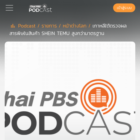
เข้าสู่ระบบ
Podcast /
รายการ /
หน้าต่างโลก /
เกาหลีใต้ตรวจผล
สารพิษในสินค้า SHEIN TEMU สูงกว่ามาตรฐาน
Podcast
เพล
ย์
ลิ
สต์
แนะนำ
เพล
ย์
ลิ
สต์
ของ