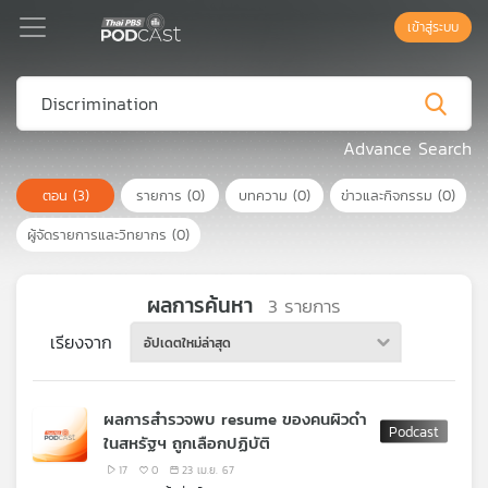
เข้าสู่ระบบ
Podcast
Advance Search
ตอน
(3)
รายการ
(0)
บทความ
(0)
ข่าวและกิจกรรม
(0)
เพล
ย์
ผู้จัดรายการและวิทยากร
(0)
ลิ
สต์
แนะนำ
ผลการค้นหา
3
รายการ
เรียงจาก
อัปเดตใหม่ล่าสุด
เพล
ย์
ผลการสำรวจพบ resume ของคนผิวดำ
ลิ
ในสหรัฐฯ ถูกเลือกปฏิบัติ
สต์
ของ
17
0
23 เม.ย. 67