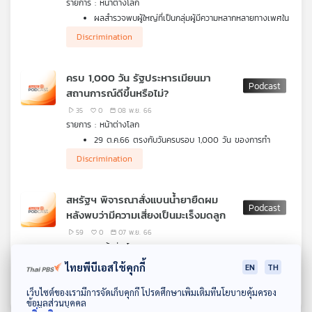
รายการ : หน้าต่างโลก
คุณ
ผลสำรวจพบผู้ใหญ่ที่เป็นกลุ่มผู้มีความหลากหลายทางเพศใน
สหรัฐฯ มีแนวโน้มที่จะถูกเจ้าหน้าที่ทางการแพทย์ปฏิบัติอย่าง
Discrimination
ไม่เหมาะสมถึงสองเท่า
เพลง
ผลการสำรวจพบ resume ของคนผิวดำในสหรัฐฯ ถูกเลือก
ปฏิบัติมากกว่าคนผิวขาว
ครบ 1,000 วัน รัฐประหารเมียนมา
สถานการณ์ดีขึ้นหรือไม่?
บทความ
35
0
08 พ.ย. 66
รายการ : หน้าต่างโลก
29 ต.ค.66 ตรงกับวันครบรอบ 1,000 วัน ของการทำ
รัฐประหารในเมียนมา ซึ่งจนถึงตอนนี้ดูเหมือนว่า สถานการณ์
Discrimination
ข่าว
ยังไม่ดีขึ้น
และ
ชาวอิสราเอลหันมาซื้ออาวุธปืนมากขึ้น หลังถุกกลุ่มฮามาส
โจมตี โดยหวังว่าจะใช้ปกป้องตัวเองได้ดีมากขึ้น
กิจกรรม
สหรัฐฯ พิจารณาสั่งแบนน้ำยายืดผม
สำรวจความเห็นชาวอเมริกัน ควรกำหนดอายุขั้นสูงสุดของ
หลังพบว่ามีความเสี่ยงเป็นมะเร็งมดลูก
ผู้รับตำแหน่งทางการเมืองหรือไม่
59
0
07 พ.ย. 66
เกี่ยว
รายการ : หน้าต่างโลก
กับ
สหรัฐฯ พบว่ามีความเสี่ยงสูงที่คนใช้น้ำยายืดผมจะเป็นมะเร็ง
ไทยพีบีเอสใช้คุกกี้
EN
TH
เรา
มดลูก จึงนำไปสู่การพิจารณาห้ามใช้สารเคมีตัวนี้
Discrimination
บริษัทคอลเซ็นเตอร์ใช้ AI ดัดสำเนียงของพนักงานเพื่อลด
ดาวน์โหลด Thai PBS Podcast Application
เว็บไซต์ของเรามีการจัดเก็บคุกกี้ โปรดศึกษาเพิ่มเติมที่นโยบายคุ้มครอง
การถูกเลือกปฏิบัติจากลูกค้า
ข้อมูลส่วนบุคคล