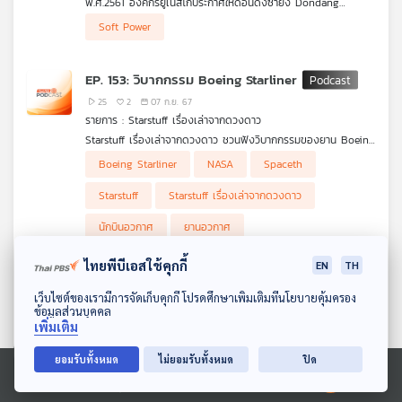
พ.ศ.2561 องค์กรยูเนสโกประกาศให้ดอนดังซายัง Dondang
Sayang เป็นหนึ่งในศิลปะการแสดงที่สมควรได้รับการ ยกย่องในฐานะ
.
Soft Power
มรดกภูมิปัญญาทางวัฒนธรรมที่จับต้องไม่ได้ (Intangible Cultural
ดอนดังซายัง มีความหมายว่า “เพลงรักเพลงกวี” มีต้นกำเนิดใน
Heritage - ICH) ของชุมชนมา เลย์ชุมชนบาบ๋าย่าหยา ชุมชน
มะละกาเมื่อประมาณคริสศตวรรษที่ 15 โดยได้รับ อิทธิพลจากดนตรี
.
โปรตุเกส ในเขตมะละกา ประเทศมาเลเซีย เป็นปีเดียวกันกับที่โขนของ
พื้นบ้านโปรตุเกสแบบดั้งเดิมผสมผสานกับดนตรีอาหรับและดนตรีพื้น
ตัวอย่างงานบันทึกเสียงดอนดังซายังครั้งนี้คัดสรรผลงานนักร้องเพ
EP. 153: วิบากกรรม Boeing Starliner
ไทย ละครโคล ของกัมพูชา และเร็กเก้ของจาไมก้าได้รับการประกาศ
เมืองมาเลเซีย โดยนักร้องบา บาย่าหยาจะร้องเพลงที่มีคำสัมผัสที่
ลงพ็อพมาเลย์ในตำนาน ตันศรีพีรามลี A. Ramlie, Sanisah Huri,
ICH อย่างน่าภาคภูมิใจเช่นกัน
เรียกว่า “ปันตุน” (บทกวีของมาเลย์) มีเครื่องดนตรีไวโอลิน แอคคอ
Datuk Sharifah Aini, Ahmad Yusoh, Chik mohd Amin,
25
2
07 ก.ย. 67
เดียน แมนโด ลิน กลองเรอบานาและฆ้องแขวนเตตาวัก บรรเลง
Rahim Jantan จนถึง Noraniza Idris ขับขานเพลงดอนดังซายัง
รายการ : Starstuff เรื่องเล่าจากดวงดาว
ประกอบ เนื้อหาของเพลงมีทั้งความรัก เกี้ยวพาราสีใช้ภาษาที่ งดงาม
ในรูปแบบต่างๆให้ได้ศึกษาเปรียบเทียบกัน
Starstuff เรื่องเล่าจากดวงดาว ชวนฟังวิบากกรรมของยาน Boeing
คารมคมคาย ในแบบด้นสดและบทกวีวรรคทองมาใช้ในการแสดง อาจมี
Starliner กับสถานการณ์ที่ไม่สามารถพานักบินอวกาศกลับโลกได้ตาม
การร่ายรำประกอบตามสมควร
Boeing Starliner
NASA
Spaceth
แผนที่กำหนด จนนำมาซึ่งปัญหาที่ NASA ต้องพานักบินอวกาศกลับ
โลกด้วยยานอวกาศลำอื่น
Starstuff
Starstuff เรื่องเล่าจากดวงดาว
พร้อมเล่าถึงปัญหาของตัวยานและข้อกังวลเกี่ยวกับสองนักบินอวกาศ
นักบินอวกาศ
ยานอวกาศ
ที่ติดอยู่บนสถานีอวกาศนานาชาติที่ว่าจะได้กลับมาเมื่อไหร่ และ
กิจกรรมที่สองนักบินอวกาศทำกันระหว่างรอคอยวันที่ได้กลับโลก
ไทยพีบีเอสใช้คุกกี้
EN
TH
EP. 180: ถอดรหัส ตลาดเกมออนไลน์จีน
ดาวน์โหลด Thai PBS Podcast Application
ดังและปัง ทำได้อย่างไร
เว็บไซต์ของเรามีการจัดเก็บคุกกี้ โปรดศึกษาเพิ่มเติมที่นโยบายคุ้มครอง
ข้อมูลส่วนบุคคล
26
3
06 ก.ย. 67
เพิ่มเติม
รายการ : มองจีนมุมใหม่
อุตสาหกรรมเกมออนไลน์ของจีน มูลค่าหลายหมื่นล้านหยวน ไม่เพียง
ยอมรับทั้งหมด
ไม่ยอมรับทั้งหมด
ปิด
ได้รับความนิยมจากตลาดในประเทศ แต่ยังสามารถรุกไปสู่ตลาดผู้
Soft Power
Ⓒ 2020 องค์การกระจายเสียงและแพร่ภาพสาธารณะแห่งประเทศไทย
เล่นต่างประเทศจนได้รับความนิยมเป็นลำดับต้น ๆของโลก ไล่มาติด