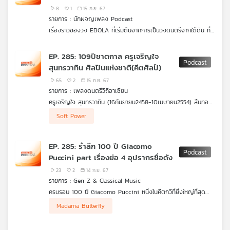
8
1
15 ก.ย. 67
เครือ
รายการ : นักผจญเพลง Podcast
ข่าย
เรื่องราวของวง EBOLA ที่เริ่มต้นจากการเป็นวงดนตรีจากใต้ดิน ที่
วิทยุ
พาเพลงของตัวเองขึ้นมาสู่กระแสหลัก ตั้งแต่จุดเริ่มต้นเส้นทางที่
ไทย
พวกเขาเลือก พร้อมกับเหตุผลที่ทำให้พวกตัดสินใจเลือกเล่นดนตรี
EP. 285: 109ปีชาตกาล ครูเจริญใจ
พี
จากใต้ดิน จนประสบความสำเร็จอย่างสูงสุด รวมไปถึงแก่นแท้ และตัว
สุนทรวาทิน ศิลปินแห่งชาติ(คีตศิลป์)
บี
ตนของวง EBOLA จะถูกนำมาเล่าอีกครั้ง
เอส
65
2
15 ก.ย. 67
สำหรับใครที่เป็นแฟนเพลง หรือชื่นชอบเพลงเมทัล-ร็อกฟังรายการ
รายการ : เพลงดนตรีวิถีอาเซียน
#นักผจญเพลงPodcast ตอน EBOLA ตำนาน UNDERGROUND
ครูเจริญใจ สุนทรวาทิน (16กันยายน2458-10เมษายน2554) สืบทอด
ที่ก้าวขึ้นบนดิน รับรองว่าเต็มอิ่มอย่างแน่นอน
ความรู้ดนตรีจากบิดา พระยาเสนาะดุริยางค์ (แช่ม สุนทรวาทิน) อดีต
.
Soft Power
แผนที่
เจ้ากรมพิณพาทย์หลวงในรัชสมัยพระบาทสมเด็จพระจุลจอมเกล้าเจ้า
ในวาระ109ปีชาตกาลของ ครูเจริญใจ สุนทรวาทิน รายการเพลง
วิทยุ
อยู่หัว และครูบา อาจารย์ในกรมมหรสพอีกหลายท่าน อาทิพระยา
ดนตรีวิถีอาเซียน นำประวัติผลงานและเสียงขับร้อง ของท่านมารำลึก
เครือ
ประสานดุริยศัพท์ (แปลก ประสานศัพท์) หลวงประดิษฐไพเราะ (ศร
ถึง ด้วยความเคารพรักอย่างยิ่ง
EP. 285: รำลึก 100 ปี Giacomo
ศิลปบรรเลง) พระยาภูมีเสวิณ (จิตร จิตตเสวี) หลวงไพเราะเสียง
ข่าย
Puccini part เรื่องย่อ 4 อุปรากรชื่อดัง
ซอ (อุ่น ดูรยชีวิน) ฯลฯ จนมีความรู้ความสามารถ เชี่ยวชาญทั้งใน
ทางการขับร้อง การบรรเลงซอสามสาย และมีความรู้ทางวิชาการ
23
2
14 ก.ย. 67
ดนตรีไทยที่แตกฉานยิ่ง มีผลงานการ บันทึกเสียงมากมายตั้งแต่ครั้ง
รายการ : Gen Z & Classical Music
รัชสมัย ร.7 ถึง ร.9 เป็นต้นแบบ วิชาการขับร้องเพลงไทยเดิมและซอ
ครบรอบ 100 ปี Giacomo Puccini หนึ่งในคีตกวีที่ยิ่งใหญ่ที่สุด
สามสายที่ได้รับการยกย่องจากสังคมไทยทั้งผู้ฟัง ผู้ปฏิบัติและ
แห่งศตวรรษที่ 19
.
ศิษยานุศิษย์มากมาย จนได้รับการยกย่องเป็นศิลปินแห่งชาติสาขา
Madama Butterfly
GenZ and Classical Music ยังอยู่กับ เตย ศัศยา ชวลิต นักร้อง
ศิลปะ การแสดง (คีตศิลป์) ประจำปี2530 ท่านใช้เวลาตลอดชีวิตใน
โอเปราผู้มากความสามารถ และวันนี้เธอจะมาเล่าเรื่องราวย่อ ๆ ของ
การถ่ายทอดองค์ความรู้ดนตรีไทยแก่ศิษย์ในสถาบันการ ศึกษาต่างๆ
อุปรากรเรือธง 4 เรื่อง ของ Puccini ให้ฟังกัน ซึ่งประกอบด้วย La