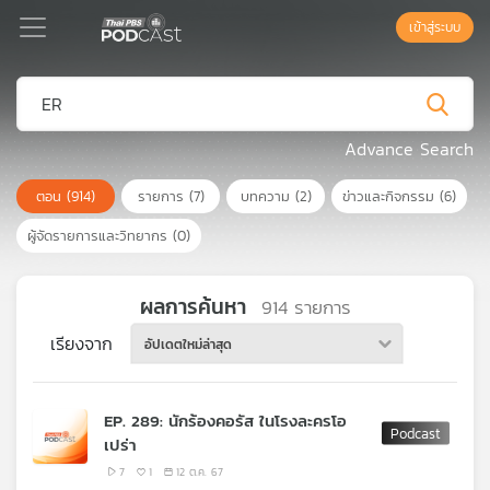
เข้าสู่ระบบ
Podcast
Advance Search
ตอน
(914)
รายการ
(7)
บทความ
(2)
ข่าวและกิจกรรม
(6)
เพล
ย์
ผู้จัดรายการและวิทยากร
(0)
ลิ
สต์
แนะนำ
ผลการค้นหา
914
รายการ
เรียงจาก
อัปเดตใหม่ล่าสุด
เพล
ย์
EP. 289: นักร้องคอรัส ในโรงละครโอ
ลิ
เปร่า
สต์
ของ
7
1
12 ต.ค. 67