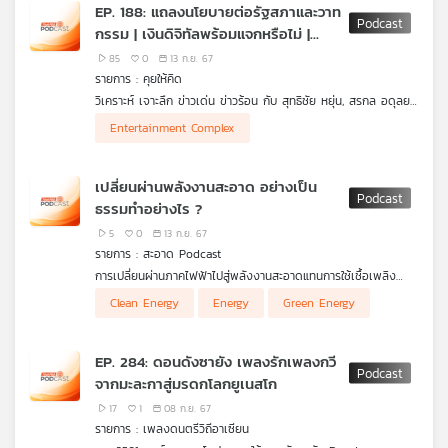
รวมทั้งเป็นแรงบันดาลใจให้เกิดการสร้างสรรค์ผลงานเพลงไทยขึ้นมา
EP. 188: แถลงนโยบายต่อรัฐสภาและวาท
bohème, Tosca, Madama Butterfly และ Turandot
มากมายในสังคม
กรรม | เงินดิจิทัลพร้อมแจกหรือไม่ |
ราคาพลังงานลดได้ไหม ?
85
0
13 ก.ย. 67
รายการ : คุยให้คิด
วิเคราะห์ เจาะลึก ข่าวเด่น ข่าวร้อน กับ สุทธิชัย หยุ่น, สรกล อดุลยา
นนท์ และ วิสุทธิ์ คมวัชรพงศ์ กับการวิเคราะห์ประเด็น
Entertainment Complex
- เก็บตกนายกฯ อุ๊งอิ๊ง แถลงนโยบาย ต่อรัฐสภา
- วาทกรรมในสภา "ฝ่ายค้านฝ่ายแค้น-รัฐบาล 3 นาย-มีเกียรติมี
เปลี่ยนผ่านพลังงานสะอาด อย่างเป็น
ศักดิ์ศรี"
ธรรมทำอย่างไร ?
- คลิปเสียง "คล้ายลุงป้อม" หลุดหรือปล่อย ?
- Digital Wallet พร้อมแจกหรือไม่ จะแจกอย่างไร ?
5
0
13 ก.ย. 67
- "Land Bridge-Entertainment Complex" จะไปต่อหรือพอแค่นี้
รายการ : สะอาด Podcast
?
การเปลี่ยนผ่านภาคไฟฟ้าไปสู่พลังงานสะอาดแทนการใช้เชื้อเพลิง
- "ลดราคาพลังงาน" จะเป็นไปได้หรือไม่ อย่างไร ?
ฟอสซิล จะช่วยเปลี่ยนแปลงตัวเลขการลดปล่อยก๊าซเรือนกระจกได้
- รวมคำสั่งนายกฯ อุ๊งอิ๊ง ช่วยน้ำท่วม "เชียงราย-เชียงใหม่"
Clean Energy
Energy
Green Energy
มากที่สุด แต่ในอีกทางในระยะของการเปลี่ยนผ่านพลังงานไปสู่
พลังงานสะอาดก็อาจสร้างผลกระทบด้านอื่น ๆ ตามมา เช่น คนที่อาจ
จะเสียงานหรือธุรกิจบางประเภทจะได้รับผลกระทบหรือไม่
EP. 284: ดอนดังซายัง เพลงรักเพลงกวี
สะอาด Podcast
จึงหยิบประเด็นสำคัญอย่าง
Just Energy
จากมะละกาสู่มรดกโลกยูเนสโก
Transition – JET
หรือ
การเปลี่ยนผ่านพลังงานอย่างเป็นธรรม
มา
ชวนคุยเพื่อให้คำตอบว่าหากจะเปลี่ยนผ่านพลังงานไปสู่พลังงาน
17
1
08 ก.ย. 67
สะอาดอย่างเป็นธรรม ควรต้องคำนึงถึงเรื่องอะไรบ้าง
รายการ : เพลงดนตรีวิถีอาเซียน