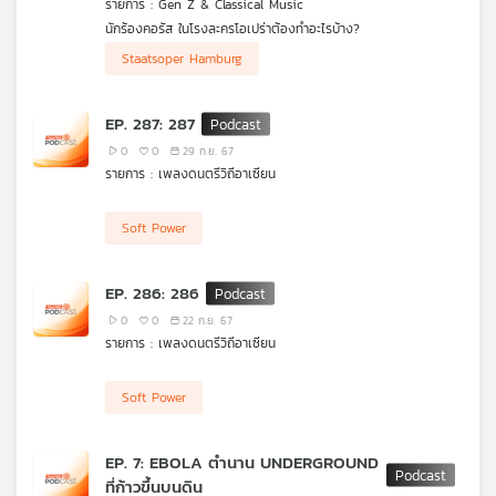
รายการ : Gen Z & Classical Music
คุณ
นักร้องคอรัส ในโรงละครโอเปร่าต้องทำอะไรบ้าง?
.
Staatsoper Hamburg
GenZ and Classical Music ขอต้อนรับ เฟิร์น ลลิต วรเทพนิตินันท์
เพลง
นักร้องเสียง Soprano จาก Staatsoper Hamburg จะมาให้คำตอบ
พร้อมแชร์ประสบการณ์การเรียน, การออดิชั่น และเส้นทางชีวิตนัก
EP. 287: 287
ร้องโซปราโนในยุโรปที่ผ่านมาหลายเวที จนกลายมาเป็นส่วนหนึ่งของ
คณะนักร้องที่ต้องทำงานหนักเพื่อเรียนรู้อุปรากรหลายสิบเรื่องต่อปี
0
0
29 ก.ย. 67
บทความ
รายการ : เพลงดนตรีวิถีอาเซียน
Soft Power
ข่าว
และ
EP. 286: 286
กิจกรรม
0
0
22 ก.ย. 67
รายการ : เพลงดนตรีวิถีอาเซียน
เกี่ยว
Soft Power
กับ
เรา
EP. 7: EBOLA ตำนาน UNDERGROUND
ที่ก้าวขึ้นบนดิน