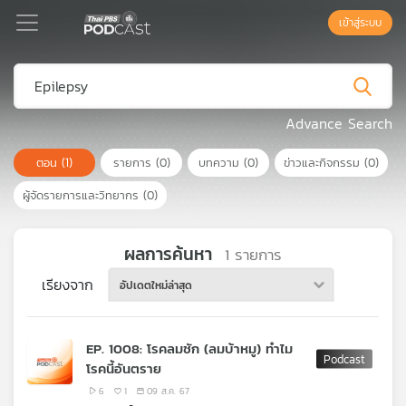
เข้าสู่ระบบ
Podcast
Advance Search
ตอน
(1)
รายการ
(0)
บทความ
(0)
ข่าวและกิจกรรม
(0)
เพล
ย์
ผู้จัดรายการและวิทยากร
(0)
ลิ
สต์
แนะนำ
ผลการค้นหา
1
รายการ
เรียงจาก
อัปเดตใหม่ล่าสุด
เพล
ย์
EP. 1008: โรคลมชัก (ลมบ้าหมู) ทำไม
ลิ
โรคนี้อันตราย
สต์
ของ
6
1
09 ส.ค. 67