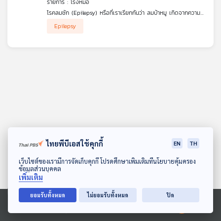
รายการ : โรงหมอ
คุณ
โรคลมชัก (Epilepsy) หรือที่เราเรียกกันว่า ลมบ้าหมู เกิดจากความ
ผิดปกติของเซลล์สมองที่ไปกระตุ้นระบบประสาทให้มีอาการชัก เกร็ง
Epilepsy
กระตุก น้ำตาไหล ไม่รู้สึกตัว พบได้ทุกเพศทุกวัย ซึ่งแบ่งได้ 2
เพลง
ประเภท คือ ชักทั่วทั้งตัว หรือชักเฉพาะจุดเฉพาะที่ ความอันตราย
ของโรคนี้คือ #ภาวะสมองขาดออกซิเจน และอุบัติเหตุบนท้องถนน
เนื่องจากผู้ป่วยบางรายมีอาการชักแบบไม่รู้ตัว ฟังแบบเจาะลึกถึง
สาเหตุและอาการ รวมถึงวิธีการให้ความช่วยเหลือ ที่สำคัญยาที่หมอให้
มา อาการดีขึ้นแล้วหยุดกินเองได้หรือไม่ รายการ โรงหมอ
บทความ
ข่าว
และ
กิจกรรม
ไทยพีบีเอสใช้คุกกี้
EN
TH
ดาวน์โหลด Thai PBS Podcast Application
เว็บไซต์ของเรามีการจัดเก็บคุกกี้ โปรดศึกษาเพิ่มเติมที่นโยบายคุ้มครอง
ข้อมูลส่วนบุคคล
เกี่ยว
เพิ่มเติม
กับ
เรา
ยอมรับทั้งหมด
ไม่ยอมรับทั้งหมด
ปิด
Ⓒ 2020 องค์การกระจายเสียงและแพร่ภาพสาธารณะแห่งประเทศไทย