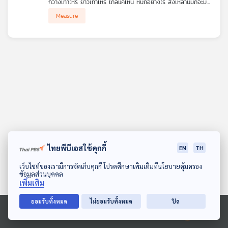
กว้างเท่าไหร่ ยาวเท่าไหร่ ไกลแค่ไหน หนักอย่างไร สิ่งเหล่านี้มักจะมี
คุณ
หน่วยระบุไว้ชัดเจน แต่กว่าจะมีหน่วยวัดที่เป็นมาตรฐานและเป็นที่
Measure
ยอมรับนั้นมีที่มาอย่างไร Sci & Tech ตอนนี้ย้อนที่มาของการชั่ง
ตวง วัด รวมถึงต้นกำเนิดที่ทำให้เกิดมาตรฐานที่เราใช้กันมาจนถึงทุก
วัน ฟังกับ ดร.พงศกร สายเพ็ชร์
เพลง
บทความ
ข่าว
และ
กิจกรรม
ไทยพีบีเอสใช้คุกกี้
EN
TH
ดาวน์โหลด Thai PBS Podcast Application
เว็บไซต์ของเรามีการจัดเก็บคุกกี้ โปรดศึกษาเพิ่มเติมที่นโยบายคุ้มครอง
ข้อมูลส่วนบุคคล
เกี่ยว
เพิ่มเติม
กับ
เรา
ยอมรับทั้งหมด
ไม่ยอมรับทั้งหมด
ปิด
Ⓒ 2020 องค์การกระจายเสียงและแพร่ภาพสาธารณะแห่งประเทศไทย