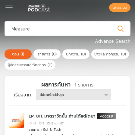
เข้าสู่ระบบ
Podcast
Advance Search
ตอน
(1)
รายการ
(0)
บทความ
(0)
ข่าวและกิจกรรม
(0)
เพล
ย์
ผู้จัดรายการและวิทยากร
(0)
ลิ
สต์
แนะนำ
ผลการค้นหา
1
รายการ
เรียงจาก
อัปเดตใหม่ล่าสุด
เพล
ย์
EP. 811: มาตราวัดนั้น ท่านได้แต่ใดมา
ลิ
สต์
42
2
12 ก.ค. 67
รายการ : Sci & Tech
ของ