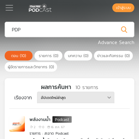
เข้าสู่ระบบ
Podcast
Advance Search
ตอน
(10)
รายการ
(0)
บทความ
(0)
ข่าวและกิจกรรม
(0)
เพล
ย์
ผู้จัดรายการและวิทยากร
(0)
ลิ
สต์
แนะนำ
ผลการค้นหา
10
รายการ
เรียงจาก
อัปเดตใหม่ล่าสุด
เพล
ย์
พลังงานน้ำ
ลิ
สต์
2
0
16 ส.ค. 67
รายการ : สะอาด Podcast
ของ