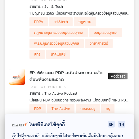
46
0
01 มิ.ย. 65
รายการ : Sci & Tech
1 มิถุนายน 2565 เป็นวันที่พระราชบัญญัติคุ้มครองข้อมูลส่วนบุคคล
พ.ศ. 2562 หรือ PDPA มีผลบังคับใช้ Sci & Tech ชวนทำความ
PDPA
sci&tech
กฎหมาย
เข้าใจสิทธิในข้อมูลส่วนบุคคลของเรา ข้อควรระวังและความเข้าใจเกี่ยว
กับกฎหมายฉบับนี้
กฎหมายคุ้มครองข้อมูลส่วนบุคคล
ข้อมูลส่วนบุคคล
ข้อมูลส่วนบุคคลครอบคลุมถึงเรื่องอะไร สิทธิที่เรามีในการคุ้มครอง
พ.ร.บ.คุ้มครองข้อมูลส่วนบุคคล
วิทยาศาสตร์
ข้อมูลเหล่านี้คืออะไร หลังจากนี้จะต้องระวังเรื่องอะไรบ้าง พูดคุยกับ
พี่หลาม จิ๋กโก๋ไอที
สิทธิ
เทคโนโลยี
EP. 66: แผน PDP ฉบับประชาชน ผลัก
ดันพลังงานสะอาด
40
1
02 ม.ค. 65
รายการ : The Active Podcast
เมื่อแผน PDP ฉบับของกระทรวงพลังงาน ไม่ตอบโจทย์ “แผน PDP
ฉบับประชาชน” จึงเกิดขึ้น
The Active Podcast ชวนคุยเรื่องการจัดทำร่างแผนพัฒนากำลัง
PDP
The Active
การเรียนรู้
ครู
ผลิตไฟฟ้าของประเทศ (PDP) จากข้อเสนอของภาคประชาสังคม ส่ง
คุยกับ ชื่นชม สง่า กรีเซน นักวิชาการอิสระด้านพลังงาน และธีระ
เสริมให้ภาคพลังงานลดการผลิตคาร์บอน กำหนดอัตราการใช้
พงศ์ แสงลาภเจริญกิจ ผู้ประสานงานเพื่อการปฏิวัติเมือง กรีนพีซ
นักเคลื่อนไหวทางสังคม
นักเรียน
วิชาการ
พลังงานให้สอดรับกับความเป็นจริง เพื่อเลี่ยงภาระค่าใช้จ่ายด้านการ
ประเทศไทย
ไทยพีบีเอสใช้คุกกี้
EN
TH
ผลิตไฟฟ้าสำรองจ่ายเกิดจริง และการสนับสนุนการใช้โซลาร์เซลล์
ห้องเรียน
ตามที่ประชาชนต้องการ
ดาวน์โหลด Thai PBS Podcast Application
เว็บไซต์ของเรามีการจัดเก็บคุกกี้ โปรดศึกษาเพิ่มเติมที่นโยบายคุ้มครอง