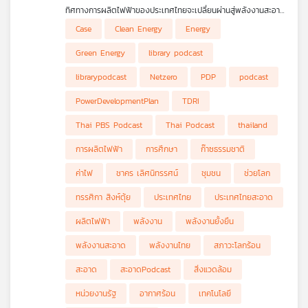
หาคำตอบได้ในรายการ
สะอาด podcast
ทิศทางการผลิตไฟฟ้าของประเทศไทยจะเปลี่ยนผ่านสู่พลังงานสะอาด
เครือ
หรือไม่ นั่นขึ้นกับ แผนพัฒนากำลังผลิตไฟฟ้าของประเทศ หรือ
PDP
ข่าย
Case
Clean Energy
Energy
: Power Development Plan
ที่ปรับใหม่ล่าสุดในปีนี้ และแน่นอนว่า
วิทยุ
แผนฯดังกล่าวย่อมกระทบต่อราคาค่าไฟในอนาคต
สะอาดpodcast
จะ
Green Energy
library podcast
ไทย
ชวนมาถกประเด็น
PDP
ที่จะมาเจาะลึกถึงผลกระทบต่อค่าไฟ และ
อุปสรรคต่อการที่ประเทศไทยจะมุ่งไปสู่เป้าหมาย
Net zero
พี
librarypodcast
Netzero
PDP
podcast
บี
PowerDevelopmentPlan
TDRI
เอส
Thai PBS Podcast
Thai Podcast
thailand
การผลิตไฟฟ้า
การศึกษา
ก๊าซธรรมชาติ
แผนที่
วิทยุ
ค่าไฟ
ชาคร เลิศนิทรรศน์
ชุมชน
ช่วยโลก
เครือ
ทรรศิกา สิงห์ตุ้ย
ประเทศไทย
ประเทศไทยสะอาด
ข่าย
ผลิตไฟฟ้า
พลังงาน
พลังงานยั้งยืน
พลังงานสะอาด
พลังงานไทย
สภาวะโลกร้อน
สะอาด
สะอาดPodcast
สิ่งแวดล้อม
หน่วยงานรัฐ
อากาศร้อน
เทคโนโลยี