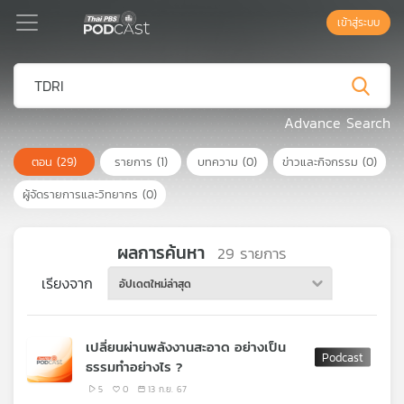
เข้าสู่ระบบ
Podcast
Advance Search
ตอน
(29)
รายการ
(1)
บทความ
(0)
ข่าวและกิจกรรม
(0)
เพล
ย์
ผู้จัดรายการและวิทยากร
(0)
ลิ
สต์
แนะนำ
ผลการค้นหา
29
รายการ
เรียงจาก
อัปเดตใหม่ล่าสุด
เพล
ย์
เปลี่ยนผ่านพลังงานสะอาด อย่างเป็น
ลิ
ธรรมทำอย่างไร ?
สต์
ของ
5
0
13 ก.ย. 67