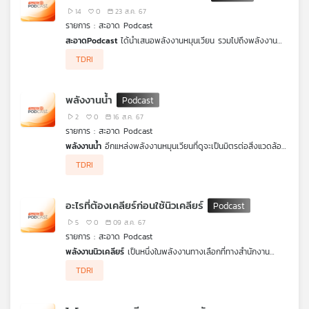
14
0
23 ส.ค. 67
เครือ
รายการ : สะอาด Podcast
ข่าย
สะอาดPodcast
ได้นำเสนอพลังงานหมุนเวียน รวมไปถึงพลังงาน
วิทยุ
จากเชื้อเพลิงฟอสซิลให้ทุกคนได้รับชมกันไปก่อนหน้านี้แล้ว และใน EP
ไทย
TDRI
นี้เราจะพาทุกคนมาสรุป พลังงานทั้งหมดแบบสั้น ๆ ที่เราได้นำเสนอไป
พี
และพาทุกคนไปมองภาพรวม ว่าปัญหาและอุปสรรคอยู่ตรงไหนบ้าง ใน
บี
การพัฒนาพลังงานไทยให้ไปสู่เป้าหมายการเป็นกลางทางคาร์บอน และ
พลังงานน้ำ
นำไปสู่การปล่อย
ก๊าซเรือนกระจกเป็นศูนย์
เอส
2
0
16 ส.ค. 67
รายการ : สะอาด Podcast
พลังงานน้ำ
อีกแหล่งพลังงานหมุนเวียนที่ดูจะเป็นมิตรต่อสิ่งแวดล้อม
แผนที่
แต่กว่าจะได้มาซึ่งพลังงานน้ำเพื่อการผลิตไฟฟ้า กลับมีต้นทุนที่มีผลก
TDRI
ระทบต่อสภาพแวดล้อมเกิดขึ้น รวมถึงข้อควรคำนึงถึงต่าง ๆ ในขณะ
วิทยุ
ที่แผน
PDP2024
ของไทย ที่ตอนนี้ยังบรรจุการสร้างเขื่อนเพิ่มไว้ใน
เครือ
แผน
PDP2024
รายการ
สะอาดPodcast
ตอนนี้ชวนมองปัญหาของ
ข่าย
อะไรที่ต้องเคลียร์ก่อนใช้นิวเคลียร์
การผลิตกระแสไฟฟ้าจากพลังงานน้ำอย่างรอบด้าน ทั้งความคุ้มค่า
และค่าไฟที่จะเกิดขึ้นในอนาคต
5
0
09 ส.ค. 67
รายการ : สะอาด Podcast
พลังงานนิวเคลียร์
เป็นหนึ่งในพลังงานทางเลือกที่ทางสำนักงาน
นโยบายและแผนพัฒนาพลังงานระบุไว้ใน PDP2024 เพื่อที่จะเข้ามา
TDRI
เพิ่มสัดส่วนของการใช้พลังงานสะอาดของไทย แม้ว่าเทคโนโลยี
พลังงานนิวเคลียร์จะมีความน่าสนใจโดยเฉพาะ โรงไฟฟ้านิวเคลียร์
ขนาดเล็ก (SMR) ตามแผน PDP2024 แต่ความเป็นจริงแล้วยังสวน