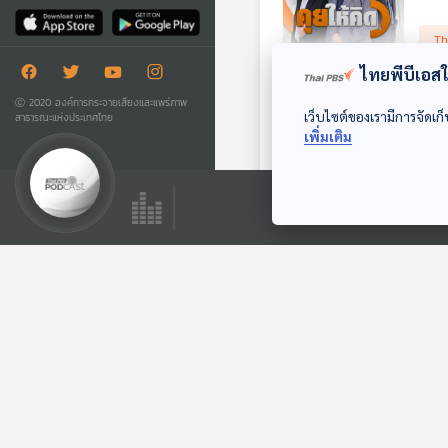
Th
ไทยพีบีเอสใช
EP.
Ⓒ 2020 องค์การกระจายเสียงและแพร่ภาพ
เว็บไซต์ของเรามีการจัดเก็
สาธารณะแห่งประเทศไทย
0
เพิ่มเติม
รายก
Th
EP.
0
รายกา
ในตอน
เข้าใ
Th
ศิลปา
นารีไ
ก้อนท
EP.
ทดสอบ
2537–
1