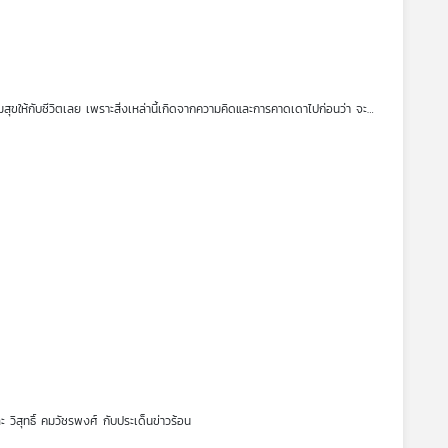
งความสุขให้กับชีวิตเลย เพราะสิ่งเหล่านี้เกิดจากความคิดและการคาดเดาไปก่อนว่า จะ
ก่อน ทำให้ตกอยู่ในความวิตกกังวลตลอดเวลา ทำอย่างไรจึงจะบรรเทาภาวะนี้ออกจากจิตใจ
ละ วิสุทธิ์ คมวัชรพงศ์ กับประเด็นข่าวร้อน