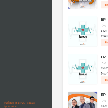
• โดร
Th
• ทรั
• เรต
• ครม
EP.
• "พ.
• "ลด
0
• นาย
รายก
• DSI
ใครจะไ
• กกต
การตา
Th
คุยโว
ไต รว
EP.
0
รายก
ใครจะไ
การตา
Th
คุยโว
ไต รว
EP.
0
ดาวน์โหลด Thai PBS Podcast
รายกา
Application