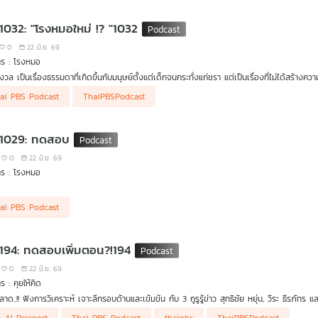
 1032: "โรงหมอใหม่ !? "1032
0
22 มิ.ย. 69
าร : โรงหมอ
ังวล เป็นเรื่องธรรมดาที่เกิดขึ้นกับมนุษย์ตั้งแต่เด็กจนกระทั่งแก่ชรา แต่เป็นเรื่องที่ไม่ได้สร้า
ย่างนั้นอย่างนี้ ทั้ง ๆ ที่ไม่รู้ว่าจะเป็นเหมือนอย่างที่คิดหรือไม่ หลายคนติดอยู่กับการคิดไป
ai PBS Podcast
ThaiPBSPodcast
าร โรงหมอ ทดสอบ
 1029: ทดสอบ
0
22 มิ.ย. 69
าร : โรงหมอ
ai PBS Podcast
 194: ทดสอบเพิ่มตอน?!194
0
22 มิ.ย. 69
ร : คุยให้คิด
าด..!! ฟังการวิเคราะห์ เจาะลึกรอบด้านและเข้มข้น กับ 3 กูรูรู้ข่าว สุทธิชัย หยุ่น, วีระ ธีรภัทร แ
นยูเครนถล่มรัสเซีย ไม่สนใจการประชุมร่วม "รัสเซีย-อาเซียน"