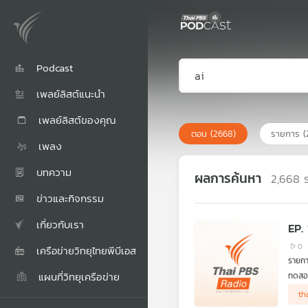
Podcast
เพลย์ลิสต์แนะนำ
เพลย์ลิสต์ของคุณ
ตอน
(2668)
รายการ
(
เพลง
บทความ
ผลการค้นหา
2,668
ข่าวและกิจกรรม
เกี่ยวกับเรา
EP.
0
เครือข่ายวิทยุไทยพีบีเอส
รายก
แผนที่วิทยุเครือข่าย
ทดสอบ
th