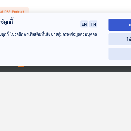
ai PBS Podcast
้คุกกี้
EN
TH
ย
 1026: ทดสอบบันทึก
บคุกกี้ โปรดศึกษาเพิ่มเติมที่นโยบายคุ้มครองข้อมูลส่วนบุคคล
0
11 มิ.ย. 69
ไม
าร : โรงหมอ
ai PBS Podcast
00:00:00
00:00:00
 190: การบูรณะปราสาทหินด้วยเทคนิค อนัสติโลซิส ตอนที่ 2
0
12 พ.ค. 69
ร : คุยให้คิด
นี้ ดร.ทนงศักดิ์ หาญวงษ์ นักวิชาการอิสระด้านโบราณคดี จะพูดคุยกับ ดร.บัญชา ธนบุญสมบัต
จว่าการนำชิ้นส่วนหินที่หล่นกระจัดกระจายกลับมาประกอบใหม่จนใกล้เคียงกับสภาพเดิมนั้นต้องผ่า
ai PBS Podcast
กรที่ 6 ได้ร่วมมือกับกองทัพภาคที่ 2 เพื่อเข้าตรวจสอบพื้นที่ บันทึกตำแหน่งหินที่หล่น และ
ด้เข้ากู้กับระเบิดที่ยังตกค้าง พร้อมทั้งถากถางวัชพืชเพื่อเคลียร์พื้นที่ให้ปลอดภัยและสะดวกต่อ
ี่หล่น เพื่อให้สามารถติดตามและประกอบกลับได้อย่างถูกต้อง ขั้นต่อมาคือการขุดแต่งโบราณสถาน
 189: ทดสอบอัปโหลด9
ความเข้ากันของรูปทรงและตำแหน่ง ก่อนเข้าสู่ขั้นตอนสำคัญที่สุดคือการบูรณะ ตัวอย่างที
2538 ที่สามารถนำหินกลับเข้าที่เดิมได้อย่างสมบูรณ์จนใกล้เคียงกับสภาพดั้งเดิมมากที่สุด นอ
0
07 เม.ย. 69