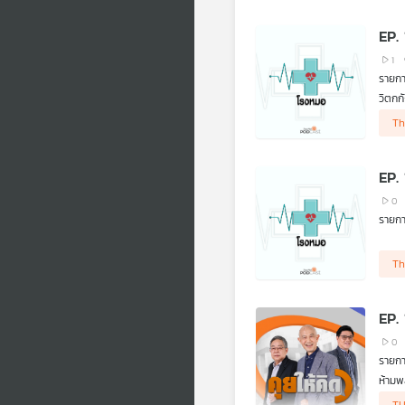
EP.
1
รายก
วิตกก
เป็นอ
Th
รายก
EP.
0
รายก
Th
EP.
0
รายกา
ห้ามพล
• โดร