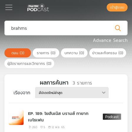
เข้าสู่ระบบ
Podcast
Advance Search
ตอน
(3)
รายการ
(0)
บทความ
(0)
ข่าวและกิจกรรม
(0)
เพล
ย์
ผู้จัดรายการและวิทยากร
(0)
ลิ
สต์
แนะนำ
ผลการค้นหา
3
รายการ
เรียงจาก
อัปเดตใหม่ล่าสุด
เพล
ย์
EP. 189: โยฮันเนิส บรามส์ ทายาท
ลิ
เบโธเฟน
สต์
ของ
260
5
12 พ.ย. 65