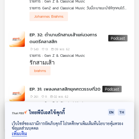
รายการ : Gen Z & Classical Music
คุณ
รายการ GenZ and Classical Music วันนี้จะมาแนะนำให้ทุกคนได้
รู้จักกับเรื่องราวชีวิตกว่าจะมาเป็น Johannes Brahms สุดยอดนัก
Johannes Brahms
ประพันธ์ที่ได้รับการยกย่องจากผู้คนมากมายทั่วโลก เขาทำอย่างไรเพื่อ
เพลง
ก้าวข้ามความยิ่งใหญ่ของ Beethoven ที่ใครใครก็ต้องยอมให้
EP. 32: ตำนานรักสามเส้าแห่งวงการ
ดนตรีคลาสสิก
บทความ
543
13
09 พ.ย. 62
รายการ : Gen Z & Classical Music
รักสามเส้า
brahms
ข่าว
ใครว่ามีแต่ในนิยาย ลองมาฟังเรื่องรักวุ่น 
คลาสสิก
ๆ ที่จะทำให้วงการดนตรีคลาสสิกต้อง
และ
สะเทือน จาก “พี่เมฆ” มิติ วิสุทธิ์อัมพร นัก
กิจกรรม
EP. 31: เพลงคลาสสิกยุคศตวรรษที่20
วิโอลาผู้หลงใหลในประวัติศาสตร์วงการ
ดนตรี
261
11
02 พ.ย. 62
รายการ : Gen Z & Classical Music
เกี่ยว
ดนตรีคลาสสิกยุคศตวรรษที่ 20 คือยุคที่ใกล้เคียงปัจจุบันมากที่สุด
ไทยพีบีเอสใช้คุกกี้
EN
TH
กับ
ดนตรียุคนี้มีลักษณะเป็นอย่างไร ฟัง ผศ.วรพล กาญจน์วีระโยธิน
brahms
อาจารย์คณะดุริยางคศาสตร์ มหาวิทยาลัยศิลปากรเล่าถึงดนตรียุคนี้
เรา
ดาวน์โหลด Thai PBS Podcast Application
เว็บไซต์ของเรามีการจัดเก็บคุกกี้ โปรดศึกษาเพิ่มเติมที่นโยบายคุ้มครอง
ข้อมูลส่วนบุคคล
เพิ่มเติม