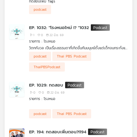
ทดสอบเพิ่ม Tags
คุณ
podcast
เพลง
EP. 1032: "โรงหมอใหม่ !? "1032
1
0
22 มิ.ย. 69
รายการ : โรงหมอ
บทความ
วิตกกังวล เป็นเรื่องธรรมดาที่เกิดขึ้นกับมนุษย์ตั้งแต่เด็กจนกระทั่งแก่
ชรา แต่เป็นเรื่องที่ไม่ได้สร้างความสุขให้กับชีวิตเลย เพราะสิ่งเหล่านี้
podcast
Thai PBS Podcast
เกิดจากความคิดและการคาดเดาไปก่อนว่า จะเป็นอย่างนั้นอย่างนี้ ทั้ง
ๆ ที่ไม่รู้ว่าจะเป็นเหมือนอย่างที่คิดหรือไม่ หลายคนติดอยู่กับการคิดไป
ThaiPBSPodcast
ก่อน ทำให้ตกอยู่ในความวิตกกังวลตลอดเวลา ทำอย่างไรจึงจะ
ข่าว
บรรเทาภาวะนี้ออกจากจิตใจ รายการ โรงหมอ ทดสอบ
และ
กิจกรรม
EP. 1029: ทดสอบ
0
0
22 มิ.ย. 69
รายการ : โรงหมอ
เกี่ยว
กับ
podcast
Thai PBS Podcast
เรา
EP. 194: ทดสอบเพิ่มตอน?!194