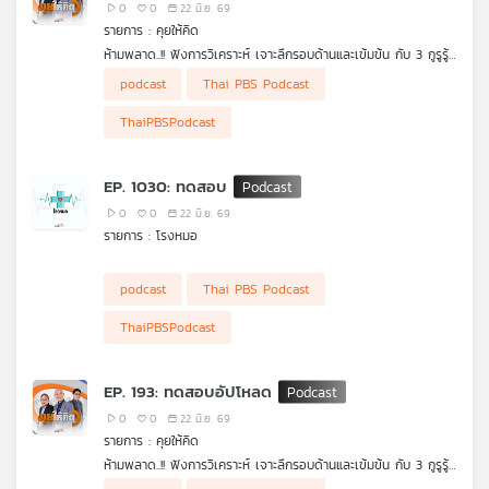
0
0
22 มิ.ย. 69
เครือ
รายการ : คุยให้คิด
ข่าย
ห้ามพลาด..!! ฟังการวิเคราะห์ เจาะลึกรอบด้านและเข้มข้น กับ 3 กูรูรู้
วิทยุ
ข่าว สุทธิชัย หยุ่น, วีระ ธีรภัทร และ วิสุทธิ์ คมวัชรพงศ์ กับประเด็น
• โดรนยูเครนถล่มรัสเซีย ไม่สนใจการประชุมร่วม "รัสเซีย-อาเซียน"
podcast
Thai PBS Podcast
ไทย
ข่าวร้อน
• ทรัมป์ลงนาม "MOU ยุติสงครามสหรัฐฯ-อิหร่าน"
• เรตติงประเทศไทยยังคงอันดับ สะท้อนความเชื่อมั่น "เสถียรภาพ
พี
ThaiPBSPodcast
เศรษฐกิจ-วินัยการคลัง"
บี
• ครม. ขอคืนงบเหลือจ่ายปี 69 กลับเข้าคลัง 10,300 ล้านบาท
เอส
• "พ.ร.ก. กู้เงิน 400,000 ล้านบาท" ไม่ต้องใช้ได้ไหม ?
EP. 1030: ทดสอบ
• "ลดขนาดข้าราชการ" ปัญหายากที่ต้องทำ
• นายกฯ ไม่สนกระแสเชิงลบ "TH-AI Passport" แม้จะโดนวิจารณ์
0
0
22 มิ.ย. 69
และถูก กมธ. ตรวจสอบหนัก
รายการ : โรงหมอ
แผนที่
• DSI แถลงคดี Forex อาจโยง "ป้อม ภาวุธ" แต่ยังไม่ใช่ผู้ต้องหา ไร้
อิทธิพลการเมืองกดดันทำคดี
วิทยุ
podcast
Thai PBS Podcast
• กกต. แจง "เอาโพยเข้าสถานที่เลือก สว." ไม่ผิดกฎหมาย !
เครือ
ข่าย
ThaiPBSPodcast
EP. 193: ทดสอบอัปโหลด
0
0
22 มิ.ย. 69
รายการ : คุยให้คิด
ห้ามพลาด..!! ฟังการวิเคราะห์ เจาะลึกรอบด้านและเข้มข้น กับ 3 กูรูรู้
ข่าว สุทธิชัย หยุ่น, วีระ ธีรภัทร และ วิสุทธิ์ คมวัชรพงศ์ กับประเด็น
• โดรนยูเครนถล่มรัสเซีย ไม่สนใจการประชุมร่วม "รัสเซีย-อาเซียน"