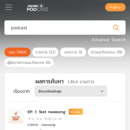
เข้าสู่ระบบ
Podcast
Advance Search
ตอน
(1464)
รายการ
(22)
บทความ
(1)
ข่าวและกิจกรรม
(19)
เพล
ย์
ผู้จัดรายการและวิทยากร
(0)
ลิ
สต์
แนะนำ
ผลการค้นหา
1,464
รายการ
เรียงจาก
อัปเดตใหม่ล่าสุด
เพล
ย์
EP. 1: Test newsong
ลิ
สต์
0
0
08 ก.ค. 69
รายการ : newsong
ของ