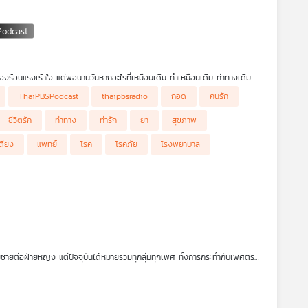
รื่องร้อนแรงเร้าใจ แต่พอนานวันหากอะไรที่เหมือนเดิม ทำเหมือนเดิม ท่าทางเดิม
ามาตรฐานบางท่า อาจกลายเป็นท่าสิ้นคิดไปแล้ว เราจะสร้างบรรยากาศและ
ThaiPBSPodcast
thaipbsradio
กอด
คนรัก
อ
ชีวิตรัก
ท่าทาง
ท่ารัก
ยา
สุขภาพ
เตียง
แพทย์
โรค
โรคภัย
โรงพยาบาล
ยชายต่อฝ่ายหญิง แต่ปัจจุบันได้หมายรวมทุกลุ่มทุกเพศ ทั้งการกระทำกับเพศตรง
ูดจา การแตะเนื้อต้องตัว รวมถึงการมีเพศสัมพันธ์โดยไม่ยินยอม การคุกคามทาง
ล่านี้ได้อย่างไร รายการ โรงหมอ เล่าให้ฟังค่ะ