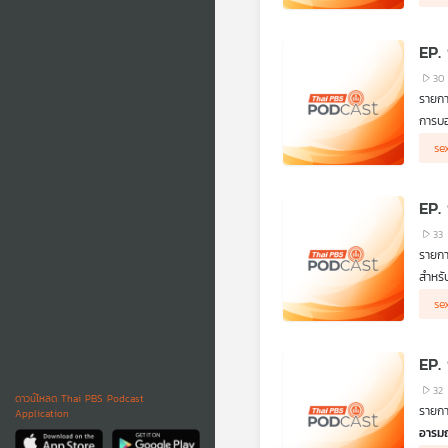
EP.
30
รายก
การบ
การแส
การไม
se
ทำบาง
"รักน
EP.
33
รายก
สำหรั
ในเรื
se
โดยทั
อยู่ใ
EP.
32
ดาวน์โหลด Thai PBS Podcast
รายก
Application
อารม