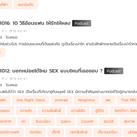
่นกีฬา
แบดมินตัน
1016: 10 วิธีอ้อนแฟน ให้รักให้หลง
1
28 ส.ค. 67
าร : โรงหมอ
ักในช่วงโปร การอ้อนของคนที่เป็นแฟนกัน ดูเป็นเรื่องน่ารัก ผ่านไปสักพักกลายเป็นเรื่องน่ารำค
x
อน เป็นหนึ่งในพฤติกรรมการแสดงออกถึงความรัก โดยเฉพาะคนที่เป็นแฟนกัน แต่ละคนมีวิธีกา
ักหรือเปล่า" หรือบางคนแสดงออกจนล้นจนกลายเป็นเรื่องรำคาญ ก็ทำให้เข้าใจผิดในความรักได้เช
 1012: บอกหน่อยได้ไหม SEX แบบไหนที่เธอชอบ ?
2
19 ส.ค. 67
าร : โรงหมอ
ิเสธไม่ได้ว่า SEX เป็นเรื่องที่เกิดมาคู่กับมนุษย์ SEX มีความสำคัญอย่างมากต่อชีวิตคู่สามารถส
ัมพันธ์มักยืนยงคงกระพันยาวนาน แต่เราจะรู้ได้อย่างไรว่าคู่ของเรานั้นชอบแบบไหน รายการ โร
alth
One Night Stand
podcast
Rongmhor
sex
Thai PBS
ามชอบ
ความรัก
ความสัมพันธ์
ความใส่ใจ
คู่ชีวิต
จันทร์วิภา ดิลก
รยากาศ
ยา
ริมระเบียง
รุนแรง
ร่วมเพศ
สอดใส่
สุขภาพ
รมณ์ทางเพศ
อ่อนโยน
เซ็กส์
เพศสัมพันธ์
เรื่องบนเตียง
เล้าโล