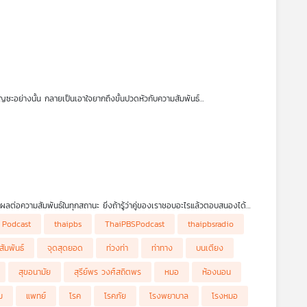
าญซะอย่างนั้น กลายเป็นเอาใจยากถึงขั้นปวดหัวกับความสัมพันธ์
รแสดงออกไม่เหมือนกัน บางคนไม่แสดงออกเลยจนทำให้แฟนของเราเข้าใจผิดได้ว่า
่นกัน แล้วจะอ้อนแบบไหนให้พอดีแถมแฟนยังรักยังหลง กับ 10 วิธีที่รายการ โรง
่งผลต่อความสัมพันธ์ในทุกสถานะ ยิ่งถ้ารู้ว่าคู่ของเราชอบอะไรแล้วตอบสนองได้
งหมอ
 Podcast
thaipbs
ThaiPBSPodcast
thaipbsradio
สัมพันธ์
จุดสุดยอด
ท่วงท่า
ท่าทาง
บนเตียง
สุขอนามัย
สุรีย์พร วงศ์สถิตพร
หมอ
ห้องนอน
ม
แพทย์
โรค
โรคภัย
โรงพยาบาล
โรงหมอ