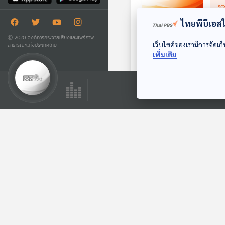
ดี
อาหา
se
เพราะ
ยังมี
ขยายห
ไทยพีบีเอสใช
** แต
EP. 
ค่ะ
Ⓒ 2020 องค์การกระจายเสียงและแพร่ภาพ
เว็บไซต์ของเรามีการจัดเก็
สาธารณะแห่งประเทศไทย
29
เพิ่มเติม
รายกา
นานแค่
.
hi
แต่สำ
โดยเฉ
.
วั
The A
สาธา
.
ลองมา
EP.
Podca
30
รายกา
ต้องร
.
Se
คำตอบ
Worke
.
รั
เพศสน
30 ปี
อาชีพ