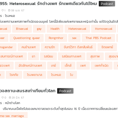
 955: Heterosexual รักต่างเพศ รักเพศเดียวกันได้ไหม
1
08 เม.ย. 67
าร : โรงหมอ
่งเพศตามเพศสภาพกำเนิดของมนุษย์ โลกนี้มีเพียงแค่เพศชายและหญิงเท่านั้น แต่ปัจจุบันอัตลั
อบตามรสนิยมเกี่ยวกับเพศของแต่ละคน ปัจจุบันมีการจัดกลุ่มเพื่อให้ความหมายในความชื่นชอบรสนิย
exual
Bisexual
gay
Health
Heterosexual
Homosexual
Heterosexual
ซึ่งเป็นกลุ่มที่ชื่นชอบเพศตรงข้าม สามารถเปลี่ยนแปลงหรือมีความรักกับเพศเด
eer
Questioning queer
Rongmhor
sex
Thai PBS Podcast
ansgender
คนข้ามเพศ
ความรัก
จันทร์วิภา ดิลกสัมพันธ์
จิตแพทย์
ะสบการณ์ทางเพศ
ยา
รสนิยม
รสนิยมทางเพศ
สุขภาพ
สุขอนา
ัยวะเพศ
อัตลักษณ์ทางเพศ
เกย์
เซ็กส์
เพศ
เพศกำเนิด
ค
โรคภัย
โรงพยาบาล
โรงหมอ
ไบ
วจสถานะสมรสเท่าเทียมทั่วโลก
0
29 มี.ค. 67
ร : หน้าต่างโลก
ปริมาณเมเปิ้ลไซรัปของแคนาดาลดแตะระดับต่ำสุดในรอบ 16 ปี เนื่องจากการเปลี่ยนแปลงสภ
สำรวจสถานะสมรสเท่าเทียมทั่วโลก หลังสภาไทยผ่านร่างกฎหมายดังกล่าว ทำให้ไทยกำลังก้าวเป็น
me-sex marriage