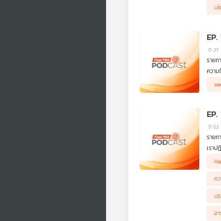
เล
EP. 
27
รายก
ความร
se
การอ้
"ไม่ร
หมอ
EP.
53
รายก
เราปฏ
ความส
He
คว
บร
อา