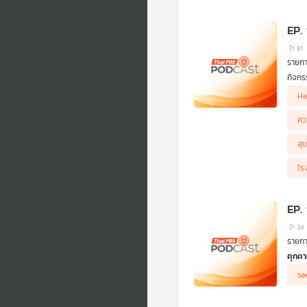
EP.
81
รายก
กิจกร
ไม่มี
He
อารมณ
คว
สุ
โร
EP.
34
รายก
คุกค
ข้าม 
se
เพศสา