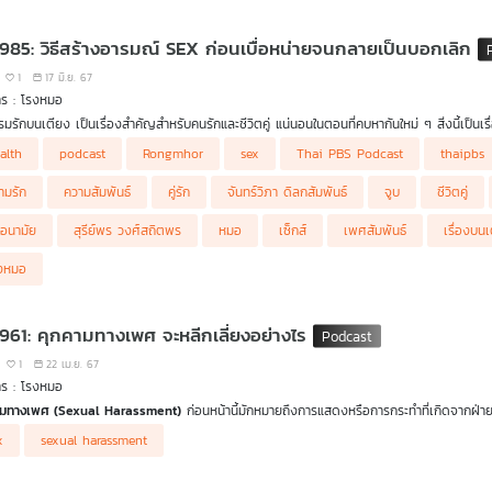
 985: วิธีสร้างอารมณ์ SEX ก่อนเบื่อหน่ายจนกลายเป็นบอกเลิก
1
17 มิ.ย. 67
าร : โรงหมอ
รมรักบนเตียง เป็นเรื่องสำคัญสำหรับคนรักและชีวิตคู่ แน่นอนในตอนที่คบหากันใหม่ ๆ สิ่งนี้เป็นเ
การเพิ่มเติมหรือเปลี่ยนแปลง ก็เกิดความเบื่อหน่ายในชีวิตคู่ได้ จนอาจกลายเป็น
โรคเบื่อเซ็กส์
จนท่
alth
podcast
Rongmhor
sex
Thai PBS Podcast
thaipbs
์กิจกรรมรักบนเตียงได้อย่างไร มีความสำคัญและสัมพันธ์กับชีวิตคู่อย่างไรบ้าง รายการ โรงหม
ามรัก
ความสัมพันธ์
คู่รัก
จันทร์วิภา ดิลกสัมพันธ์
จูบ
ชีวิตคู่
ขอนามัย
สุรีย์พร วงศ์สถิตพร
หมอ
เซ็กส์
เพศสัมพันธ์
เรื่องบน
งหมอ
 961: คุกคามทางเพศ จะหลีกเลี่ยงอย่างไร
1
22 เม.ย. 67
าร : โรงหมอ
ามทางเพศ (Sexual Harassment)
ก่อนหน้านี้มักหมายถึงการแสดงหรือการกระทำที่เกิดจากฝ่า
เพศเดียวกัน ยังรวมไปถึงวัยเด็กและผู้ใหญ่ในลักษณะไม่พึงประสงค์ ผ่านการใช้สีหน้า ท่าทาง พ
x
sexual harassment
มารถเกิดขึ้นได้ทุกสถานการณ์ ส่วนใหญ่แล้วมักกระทำผ่านอะไรบ้าง แล้วจะหลีกเลี่ยงสถานการณ์เห