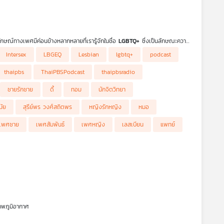
กษณ์ทางเพศมีค่อนข้างหลากหลายที่เรารู้จักในชื่อ
LGBTQ+
ซึ่งเป็นลักษณะความ
มทางเพศ เพื่อให้เข้าใจรูปแบบการใช้ชีวิตและการปฏิสัมพันธ์ แต่มีคำถามที่ว่า
Intersex
LBGEQ
Lesbian
lgbtq+
podcast
ียวกันได้หรือไม่ รายการ โรงหมอ
thaipbs
ThaiPBSPodcast
thaipbsradio
ชายรักชาย
ดี้
ทอม
นักจิตวิทยา
มัย
สุรีย์พร วงศ์สถิตพร
หญิงรักหญิง
หมอ
เพศชาย
เพศสัมพันธ์
เพศหญิง
เลสเบียน
แพทย์
าพภูมิอากาศ
ประเทศที่ 3 ในเอเชียที่มีสมรสเท่าเทียม