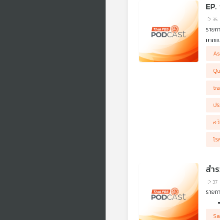
EP.
35
รายก
หากแบ
ชื่นช
As
กลุ่ม
Qu
tr
ปร
อว
โร
สำร
37
รายกา
Sa