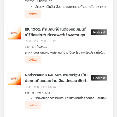
รายการ : หน้าต่างโลก
คุณ
สัตวแพทย์ในอิตาลีออกมาแสดงความกังวล หลัง Dolce &
Gabbana แบรนด์แฟชั่นหรูสัญชาตอิตาลีเปิดตัวน้ำหอม
twitter
สำหรับสุนัข
เพลง
กว่า 1 สัปดาห์แล้วที่อังกฤษต้องเผชิญกับเหตุประท้วงต่อ
ต้านผู้อพยพในหลายเมืองทั่วประเทศ แต่อีลอน มัสก์ มหา
EP. 1002: ทำไมคนที่บ้านต้องคอมเมนต์
เศรษฐีชาวอเมริกันเจ้าของ X กลับกระโดดลงมาช่วยสุมไฟ
ให้รู้สึกแย่ในวันที่เราโพสต์เรื่องความสุข
ความขัดแย้งให้บานปลายขึ้นไปอีก จนเกิดการตอบโต้ไปมาระ
หว่างมัสค์กับรัฐบาลอังกฤษ
บทความ
39
1
26 ก.ค. 67
รายการ : โรงหมอ
ลูกหลานหลายคนคงสงสัย คนที่บ้านเป็นอะไรมากหรือเปล่า เมื่อใด
ก็ตามที่โพสต์รูปความสุข แต่ทำไมมักตามมาด้วยคอมเมนต์ที่ทำให้เรา
twitter
ข่าว
รู้สึกไม่ดีบางทีถึงขั้นแย่ โดยเฉพาะคอมเมนต์ของคนที่บ้าน ???????
และ
กิจกรรม
ผลสำรวจของ Reuters พบสหรัฐฯ เป็น
ประเทศที่คนยอมจ่ายเงินสมัครสมาชิกกับ
สำนักข่าวมากที่สุด
46
0
25 มิ.ย. 67
เกี่ยว
รายการ : หน้าต่างโลก
กับ
รายงานเรื่องการติดตามข่าวสารผ่านสื่อสังคมออนไลน์ของ
เรา
รอยเตอร์ส พบว่าสหรัฐฯ เป็นประเทศที่คนยอมจ่ายเงินสมัคร
twitter
สมาชิกกับสำนักข่าวมากที่สุด
รัฐแทสมาเนียของออสเตรเลียเปิดรับสมัครงานในตำแหน่ง