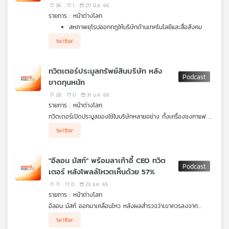
ด้านข้อมูล
36
1
07 มิ.ย. 66
รายการ : หน้าต่างโลก
สหภาพยุโรปออกกฎให้บริษัทด้านเทคโนโลยีและสื่อสังคม
ออนไลน์ต้องรับผิดชอบเรื่องความปลอดภัยด้านการเผยแพร่
twitter
ข้อมูล หากทวิตเตอร์ไม่ยอมปฏิบัติตามอาจจะต้องยุติการ
ดำเนินธุรกิจในสหภาพยุโรป
พัฒนาการ 3 ขั้นของปัญญาประดิษฐ์ที่อาจทำให้มนุษย์สูญ
ทวิตเตอร์ประมูลทรัพย์สินบริษัท หลัง
พันธุ์
ขาดทุนหนัก
28
0
31 ม.ค. 66
รายการ : หน้าต่างโลก
ทวิตเตอร์เปิดประมูลของใช้ในบริษัทหลายอย่าง ทั้งเครื่องชงกาแฟ ตู้
ลิ้นชัก รวมไปถึงรูปปั้นนกฟ้า โลโก้ของบริษัท หวังปรับลดค่าใช้จ่าย
twitter
เพื่อหลีกเลี่ยงการล้มละลาย ภายใต้การบริหารของเจ้าของคนใหม่
อย่างอีลอน มัสก์
"อีลอน มัสก์" พร้อมลาเก้าอี้ CEO ทวิต
เตอร์ หลังโพลล์โหวตเห็นด้วย 57%
71
0
23 ธ.ค. 65
รายการ : หน้าต่างโลก
อีลอน มัสก์ ออกมาเคลื่อนไหว หลังผลสำรวจว่าเขาควรลงจาก
ตำแหน่งผู้บริหารทวิตเตอร์หรือไม่ มีผู้ร่วมโหวตกว่า 17 ล้านบัญชี
twitter
เห็นด้วยไปแล้ว 57% โดยเขาออกตัวว่า พร้อมจะลาออกจากตำแหน่ง