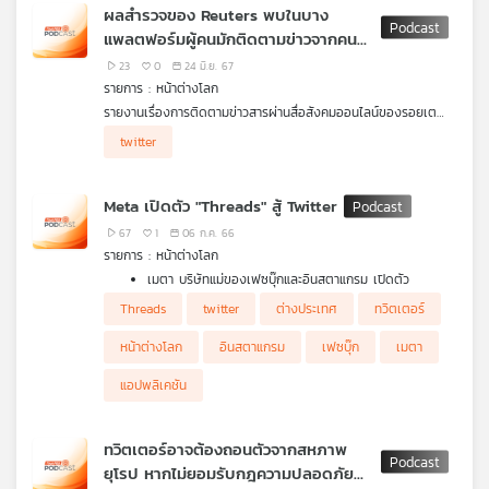
"แปลกๆ" หวังดึงนักท่องเที่ยว
ผลสำรวจของ Reuters พบในบาง
เครือ
แพลตฟอร์มผู้คนมักติดตามข่าวจากคน
ข่าย
ดังมากกว่านักข่าวตัวจริง
23
0
24 มิ.ย. 67
วิทยุ
รายการ : หน้าต่างโลก
ไทย
รายงานเรื่องการติดตามข่าวสารผ่านสื่อสังคมออนไลน์ของรอยเต
พี
อร์ส พบว่าคนส่วนใหญ่ให้ความสนใจติดตามข่าวสารจากบุคคลที่มีชื่อ
บี
twitter
เสียงในสื่อสังคมออนไลน์มากกว่านักข่าวตัวจริง ใน TikTok
เอส
Instagram ซึ่งตรงข้ามกับ Facebook และ X (Twitter เดิม) ที่คน
ตามข่าวจากนักข่าวตัวจริงมากกว่า
Meta เปิดตัว "Threads" สู้ Twitter
67
1
06 ก.ค. 66
แผนที่
รายการ : หน้าต่างโลก
วิทยุ
เมตา บริษัทแม่ของเฟซบุ๊กและอินสตาแกรม เปิดตัว
เครือ
"Threads" แอปพลิเคชันน้องใหม่ โดยมีหน้าตาและรูปแบบ
Threads
twitter
ต่างประเทศ
ทวิตเตอร์
การทำงานคล้ายกับทวิตเตอร์ เพื่อหวังดึงดูดผู้ใช้งานทวิต
ข่าย
เตอร์ให้หันมาใช้งานแอปพลิเคชันนี้มากขึ้น ซึ่งหลังจากเปิดให้
หน้าต่างโลก
อินสตาแกรม
เฟซบุ๊ก
เมตา
ดาวน์โหลดได้เพียง 7 ชั่วโมงมีผู้ใช้งานแล้วมากถึง 10 ล้าน
คน
แอปพลิเคชัน
โลกเผชิญสถิติร้อนที่สุดใหม่เมื่อวันที่ 3 กรกฎาคมที่ผ่านมา
โดยมีอุณหภูมิเฉลี่ยเพิ่มขึ้นมากกว่า 17 องศาเซลเซียส
ทวิตเตอร์อาจต้องถอนตัวจากสหภาพ
ยุโรป หากไม่ยอมรับกฎความปลอดภัย