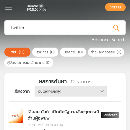
เข้าสู่ระบบ
Podcast
Advance Search
ตอน
(12)
รายการ
(0)
บทความ
(0)
ข่าวและกิจกรรม
(0)
เพล
ย์
ผู้จัดรายการและวิทยากร
(0)
ลิ
สต์
แนะนำ
ผลการค้นหา
12
รายการ
เรียงจาก
อัปเดตใหม่ล่าสุด
เพล
ย์
"อีลอน มัสก์" เปิดศึกรัฐบาลอังกฤษกรณี
ลิ
ต้านผู้อพยพ
สต์
ของ
69
0
09 ส.ค. 67