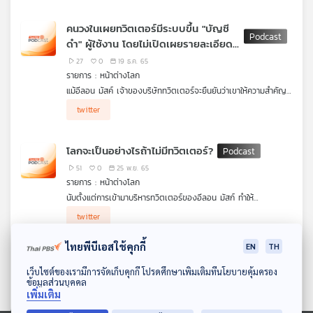
ทันทีที่เจอคนโง่พอจะมาทำงานนี้แทน การสำรวจความคิดเห็นดังกล่าว
เกิดขึ้นหลังจากทวิตเตอร์ ประกาศนโยบายใหม่ว่า จะไม่อนุญาตให้ผู้ใช้
คนวงในเผยทวิตเตอร์มีระบบขึ้น "บัญชี
ทวิตเตอร์ ทำการโฆษณาบัญชีจากแพลตฟอร์มสื่อสังคมออนไลน์อื่น
ดำ" ผู้ใช้งาน โดยไม่เปิดเผยรายละเอียด
ๆ รวมถึง Facebook, Instagram และ Mastodon ซึ่งเป็นคู่แข่งของ
ทวิตเตอร์
ให้ผู้ใช้งานทราบ
27
0
19 ธ.ค. 65
รายการ : หน้าต่างโลก
แม้อีลอน มัสค์ เจ้าของบริษัททวิตเตอร์จะยืนยันว่าเขาให้ความสำคัญ
กับเสรีภาพในการแสดงความคิดเห็น แต่พฤติกรรมกลับสวนทางหลัง
twitter
จากที่เขาระงับบัญชีของผู้สื่อข่าวหลายคน และมีรายงานจากคนวงใน
ว่าทวิตเตอร์มีระบบขึ้น "บัญชีดำ" ผู้ใช้งาน แต่ไม่เปิดเผยรายละเอียด
ให้บุคคลทั่วไปทราบ
โลกจะเป็นอย่างไรถ้าไม่มีทวิตเตอร์?
51
0
25 พ.ย. 65
รายการ : หน้าต่างโลก
นับตั้งแต่การเข้ามาบริหารทวิตเตอร์ของอีลอน มัสก์ ทำให้
สถานการณ์ภายในบริษัทมีความปั่นป่วนอย่างมาก ทั้งการปลด
twitter
พนักงานและปรับเปลี่ยนนโยบาย สะท้อนถึงอนาคตที่ไม่แน่นอนของ
แพลตฟอร์มออนไลน์นี้จนเกิดการตั้งคำถามว่าโลกจะเป็นอย่างไรถ้าไม่
ไทยพีบีเอสใช้คุกกี้
EN
TH
มีทวิตเตอร์
EP. 663: สถานการณ์ของ Meta และ
ดาวน์โหลด Thai PBS Podcast Application
Twitter จะไปทางไหนต่อ
เว็บไซต์ของเรามีการจัดเก็บคุกกี้ โปรดศึกษาเพิ่มเติมที่นโยบายคุ้มครอง
ข้อมูลส่วนบุคคล
42
0
23 พ.ย. 65
เพิ่มเติม
รายการ : Sci & Tech