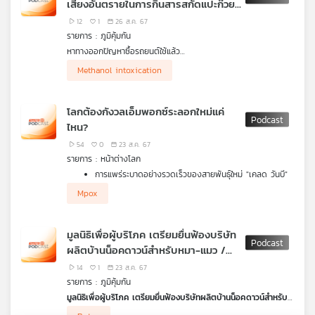
เสี่ยงอันตรายในการกินสารสกัดแปะก๊วย
แสดงออกเลยจนทำให้แฟนของเราเข้าใจผิดได้ว่า "ไม่รักหรือเปล่า"
หรือบางคนแสดงออกจนล้นจนกลายเป็นเรื่องรำคาญ ก็ทำให้เข้าใจผิด
ในปริมาณสูงและยาวนาน
12
1
26 ส.ค. 67
ในความรักได้เช่นกัน แล้วจะอ้อนแบบไหนให้พอดีแถมแฟนยังรักยัง
รายการ : ภูมิคุ้มกัน
หลง กับ 10 วิธีที่รายการ โรงหมอ
หาทางออกปัญหาซื้อรถยนต์ใช้แล้ว
จากปัญหาผู้ซื้อรถยนต์ใช้แล้ว เช่น การไม่ได้รับข้อมูลตัวรถที่เป็นจริง
เกิดคลัสเตอร์ประชาชนที่มีประวัติการดื่มเหล้ายาดอง ได้รับพิษจากเม
Methanol intoxication
ชนหนัก จมน้ำ กรอเลขไมล์ สภาผู้บริโภค ตั้งวงถกหน่วยงานรัฐ –
ทานอล เข้ารับการรักษาด้วยอาการ Methanol intoxication
เจ้าของแบรนด์สกินแคร์ อัดคลิปแฉพฤติกรรมแท็กซี่ย่านเอกมัย หลัง
เอกชน-ผู้บริโภค หามาตรฐานร่วมกัน ข้อเสนอในเวทีแนะต่อภาษี
จำนวน 19 ราย เสียชีวิต 1 ราย และรายอื่นอยู่ในขั้นโคม่า
เรียกไปไม่ไกลโดนคิดราคาเหมา 400 บาท ไม่กดมิเตอร์
คิดก่อนเชื่อ กับ ดร.แก้ว กังสดาลอำไพ นักพิษวิทยา กับ ชนาธิป
ตรวจสภาพ ระบุระยะทางที่ใช้งานให้ชัดในเล่ม เพื่อป้องกันการโกงเลข
ไพรพงค์
โลกต้องกังวลเอ็มพอกซ์ระลอกใหม่แค่
ไมล์ ผู้ประกอบการเต็นท์รถมือสองร่วมให้ข้อมูล คปภ.หนุนข้อเสนอ
ตอน เสี่ยงอันตรายในการกินสารสกัดแปะก๊วยในปริมาณสูงและ
ไหน?
เล็งชวน บริษัทประกันภัยหารือปัญหารถสวมซาก แนะควรแจ้งก่อนผู้
ยาวนาน
บริโภคตัดสินใจซื้อ
54
0
23 ส.ค. 67
ฟัง สคบ. กำกับดูแลการซื้อขายรถยนต์ใช้แล้วอย่างไร
รายการ : หน้าต่างโลก
จาก คุณพัสกร ทัพมงคล ผู้อำนวยการกองคุ้มครองผู้บริโภคด้าน
การแพร่ระบาดอย่างรวดเร็วของสายพันธุ์ใหม่ "เคลด วันบี"
ฉลาก สำนักงานคณะกรรมการคุ้มครองผู้บริโภค (สคบ.)
โดยเฉพาะในกลุ่มเด็กเล็ก เป็นปัจจัยสำคัญที่ทำให้องค์การ
Mpox
อนามัยโลกตัดสินใจประกาศภาวะฉุกเฉิน ขณะที่การขาดแคลน
วัคซีนและปัญหาการสู้รบในแอฟริกาอาจเป็นอุปสรรคสำคัญ
ต่อการควบคุมการแพร่ระบาด
มูลนิธิเพื่อผู้บริโภค เตรียมยื่นฟ้องบริษัท
เมืองในญี่ปุ่นนำแผงกั้นบังภูเขาไฟฟูจิออก หลังขึงบังนัก
ผลิตบ้านน็อคดาวน์สำหรับหมา-แมว /
ท่องเที่ยวที่ทะลักเข้าพื้นที่จนสร้างความรำคาญให้ชาวเมือง
ร้อง ปคบ. โครงการหมู่บ้านและคอนโดฯ
14
1
23 ส.ค. 67
สร้างไม่เสร็จตามที่กำหนด / งานวิจัย
รายการ : ภูมิคุ้มกัน
เกี่ยวกับความเสี่ยงการฉีดโบท็อกซ์
มูลนิธิเพื่อผู้บริโภค เตรียมยื่นฟ้องบริษัทผลิตบ้านน็อคดาวน์สำหรับ
หมา-แมว
ร้อง ปคบ. โครงการหมู่บ้านและคอนโดฯ สร้างไม่เสร็จตามที่กำหนด