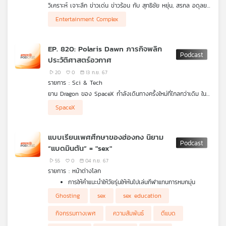
วิเคราะห์ เจาะลึก ข่าวเด่น ข่าวร้อน กับ สุทธิชัย หยุ่น, สรกล อดุลยา
เครือ
นนท์ และ วิสุทธิ์ คมวัชรพงศ์ กับการวิเคราะห์ประเด็น
Entertainment Complex
ข่าย
วิทยุ
- เก็บตกนายกฯ อุ๊งอิ๊ง แถลงนโยบาย ต่อรัฐสภา
- วาทกรรมในสภา "ฝ่ายค้านฝ่ายแค้น-รัฐบาล 3 นาย-มีเกียรติมี
ไทย
EP. 820: Polaris Dawn ภารกิจพลิก
ศักดิ์ศรี"
พี
ประวัติศาสตร์อวกาศ
- คลิปเสียง "คล้ายลุงป้อม" หลุดหรือปล่อย ?
บี
- Digital Wallet พร้อมแจกหรือไม่ จะแจกอย่างไร ?
20
0
13 ก.ย. 67
เอส
- "Land Bridge-Entertainment Complex" จะไปต่อหรือพอแค่นี้
รายการ : Sci & Tech
?
ยาน Dragon ของ SpaceX กำลังเดินทางครั้งใหม่ที่ไกลกว่าเดิม ใน
- "ลดราคาพลังงาน" จะเป็นไปได้หรือไม่ อย่างไร ?
ภารกิจ Polaris Dawn เที่ยวบินที่มีนักบินอวกาศซึ่งเป็นพลเรือน
- รวมคำสั่งนายกฯ อุ๊งอิ๊ง ช่วยน้ำท่วม "เชียงราย-เชียงใหม่"
SpaceX
ทั้งหมด 4 คน ออกไปสู่วงโคจรรอบโลกที่ไกลที่สุดตั้งแต่โครงการอะ
แผนที่
พอลโล 17 และยังเป็นครั้งแรกที่นักบินอวกาศพลเรือนจะทำการสำรวจ
วิทยุ
นอกยานเป็นครั้งแรกด้วย เป็นภารกิจที่จะสร้างประวัติศาสตร์ใหม่ใน
แบบเรียนเพศศึกษาของฮ่องกง นิยาม
เครือ
ด้านอวกาศที่มียานเอกชนทำในรูปแบบนี้ครั้งแรก เติ้ล-ณัฐนนท์ ดวง
“แบดมินตัน” = "sex"
ข่าย
สูงเนิน จาก Spaceth.co ชวนคุยถึงความท้าทายของภารกิจครั้งนี้
55
0
04 ก.ย. 67
รายการ : หน้าต่างโลก
การให้คำแนะนำให้วัยรุ่นให้หันไปเล่นกีฬาแทนการหมกมุ่น
กิจกรรมทางเพศของทางการฮ่องกง กลายเป็นที่มาให้คำว่า
Ghosting
sex
sex education
"ตีแบด" ไม่ได้มีความหมายตรงตัวอีกต่อไป
พฤติกรรม Ghosting คืออะไร ส่งผลกระทบอย่างไรต่อ
กิจกรรมทางเพศ
ความสัมพันธ์
ตีแบด
ความสัมพันธ์