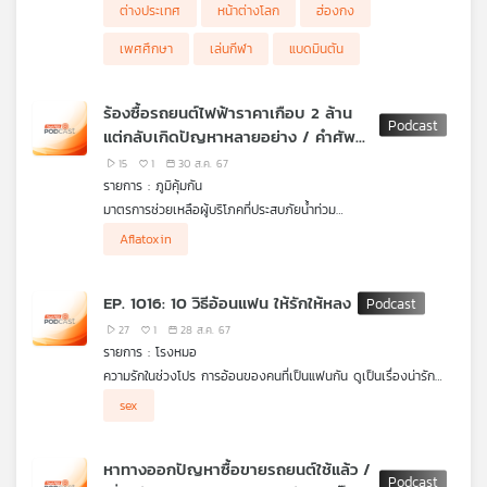
ต่างประเทศ
หน้าต่างโลก
ฮ่องกง
เพศศึกษา
เล่นกีฬา
แบดมินตัน
ร้องซื้อรถยนต์ไฟฟ้าราคาเกือบ 2 ล้าน
แต่กลับเกิดปัญหาหลายอย่าง / คำศัพท์
วิทยาศาสตร์ ถ้าใช้ไม่ถูกความหมายผิด
15
1
30 ส.ค. 67
รายการ : ภูมิคุ้มกัน
มาตรการช่วยเหลือผู้บริโภคที่ประสบภัยน้ำท่วม
มาตรการประกันภัยช่วงน้ำท่วมกับ คปภ. และ ธ.ออมสิน
ร้องซื้อรถยนต์ไฟฟ้าราคาเกือบ 2 ล้าน แต่กลับเกิดปัญหาหลายอย่าง
Aflatoxin
ผู้ซื้อรถยนต์ไฟฟ้ายี่ห้อหนึ่ง ยื่นเรื่องต่อสำนักงานคณะกรรมการ
คิดก่อนเชื่อ กับ ดร.แก้ว กังสดาลอำไพ นักพิษวิทยา กับ ชนาธิป
คุ้มครองผู้บริโภค หลังซื้อรถยนต์ไฟฟ้าป้ายแดงราคาเกือบ 2 ล้าน
ไพรพงค์
บาท แต่กลับเกิดปัญหาทั้งระบบไฟฟ้า ระบบเบรค ABS และปัญหาสี
ตอน คำศัพท์วิทยาศาสตร์ ถ้าใช้ไม่ถูกความหมายผิด
EP. 1016: 10 วิธีอ้อนแฟน ให้รักให้หลง
รถหลุดร่อน จุดชาร์จที่ทางค่ายรถโฆษณาไว้ก็ไม่ได้มีให้บริการตาม
จำนวนที่โฆษณา ล่าสุด พบมีผู้ซื้อรถยนต์ยี่ห้อและรุ่นเดียวกันนี้ประสบ
27
1
28 ส.ค. 67
ปัญหานับ 10 ราย
รายการ : โรงหมอ
ฟังรายละเอียดปัญหาและข้อเรียกร้องจาก คุณฮูม ผู้ร้องเรียน
ความรักในช่วงโปร การอ้อนของคนที่เป็นแฟนกัน ดูเป็นเรื่องน่ารัก
จ.ชลบุรี
ผ่านไปสักพักกลายเป็นเรื่องน่ารำคาญซะอย่างนั้น กลายเป็นเอาใจยาก
sex
ถึงขั้นปวดหัวกับความสัมพันธ์
การอ้อน เป็นหนึ่งในพฤติกรรมการแสดงออกถึงความรัก โดยเฉพาะ
หาทางออกปัญหาซื้อขายรถยนต์ใช้แล้ว /
คนที่เป็นแฟนกัน แต่ละคนมีวิธีการแสดงออกไม่เหมือนกัน บางคนไม่