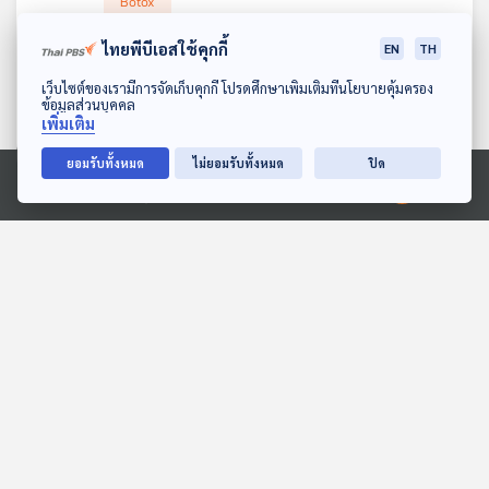
Botox
มูลนิธิเพื่อผู้บริโภค เป็นตัวแทนกลุ่มผู้บริโภค เตรียมยื่นฟ้อง
ตัวแทนผู้เสียหาย เข้าร้องเรียนผ่านกองบังคับการปราบปราม
คิดก่อนเชื่อ
กับ ดร.แก้ว กังสดาลอำไพ นักพิษวิทยา กับ ชนาธิป
แพ่ง บริษัทผลิตบ้านน็อคดาวน์ สำหรับหมา-แมว (กะปุก ด๊อกเฮาส์)
หลังได้รับความเดือดร้อน เนื่องจากซื้อคอนโดมิเนียมช่วงพรีเซลล์
ไพรพงค์
ไทยพีบีเอสใช้คุกกี้
EN
TH
ไม่คืนเงินตามที่ตกลง มูลค่ากว่า 4 ล้านบาท
จากบริษัทอสังหาริมทรัพย์ (อักษรย่อ G มีโครงการย่านรัชดา
ตอน งานวิจัยเกี่ยวกับความเสี่ยงการฉีดโบท็อกซ์
EP. 1012: บอกหน่อยได้ไหม SEX แบบ
รายละเอียดเป็นอย่างไร ฟังจาก นายธนัช ธรรมิสกุล หัวหน้าฝ่าย
ลาดพร้าว) จ่ายเงินจนครบ แต่ก่อสร้างเลยกำหนดสัญญา สร้างไม่
ดาวน์โหลด Thai PBS Podcast Application
ไหนที่เธอชอบ ?
เว็บไซต์ของเรามีการจัดเก็บคุกกี้ โปรดศึกษาเพิ่มเติมที่นโยบายคุ้มครอง
พิทักษ์สิทธิผู้บริโภค มูลนิธิเพื่อผู้บริโภค และหัวหน้าหน่วยงานประจำ
แล้วเสร็จ ขณะที่ทางโครงการฯ อ้างว่าจะต้องรอช่างรับเหมาก่อสร้าง
ข้อมูลส่วนบุคคล
จังหวัดกรุงเทพมหานคร ของสภาองค์กรของผู้บริโภค
โครงการแห่งอื่นเสร็จเสียก่อน แล้วถึงจะวนกลับมาสร้างใหม่ เบื้องต้น
53
2
19 ส.ค. 67
เพิ่มเติม
พบมีผู้เสียหายรวมตัวกันในไลน์ 100 ราย มูลค่าความเสียหายกว่า
รายการ : โรงหมอ
100 ล้านบาท
เราปฏิเสธไม่ได้ว่า SEX เป็นเรื่องที่เกิดมาคู่กับมนุษย์ SEX มีความ
ยอมรับทั้งหมด
ไม่ยอมรับทั้งหมด
ปิด
สำคัญอย่างมากต่อชีวิตคู่สามารถส่งผลต่อความสัมพันธ์ในทุกสถานะ
Health
One Night Stand
podcast
Ⓒ 2020 องค์การกระจายเสียงและแพร่ภาพสาธารณะแห่งประเทศไทย
ยิ่งถ้ารู้ว่าคู่ของเราชอบอะไรแล้วตอบสนองได้ ความสัมพันธ์มักยืนยง
คงกระพันยาวนาน แต่เราจะรู้ได้อย่างไรว่าคู่ของเรานั้นชอบแบบไหน
Rongmhor
sex
Thai PBS Podcast
รายการ โรงหมอ
thaipbs
ThaiPBSPodcast
thaipbsradio
ความชอบ
ความรัก
ความสัมพันธ์
ความใส่ใจ
คู่ชีวิต
จันทร์วิภา ดิลกสัมพันธ์
จุดสุดยอด
ท่วงท่า
ท่าทาง
บนเตียง
บรรยากาศ
ยา
ริมระเบียง
รุนแรง
ร่วมเพศ
สอดใส่
สุขภาพ
สุขอนามัย