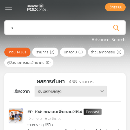
เข้าสู่ระบบ
Podcast
Advance Search
ตอน
(438)
รายการ
(2)
บทความ
(3)
ข่าวและกิจกรรม
(0)
เพล
ย์
ผู้จัดรายการและวิทยากร
(0)
ลิ
สต์
แนะนำ
ผลการค้นหา
438
รายการ
เรียงจาก
อัปเดตใหม่ล่าสุด
เพล
ย์
EP. 194: ทดสอบเพิ่มตอน?!194
ลิ
สต์
0
0
22 มิ.ย. 69
รายการ : คุยให้คิด
ของ