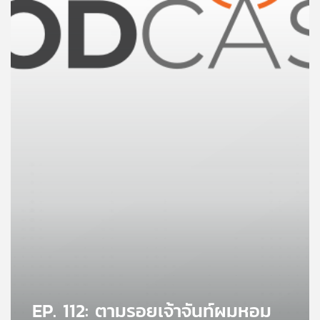
คุณ
เพลง
บทความ
ข่าว
และ
กิจกรรม
เกี่ยว
กับ
เรา
EP. 112: ตามรอยเจ้าจันท์ผมหอม