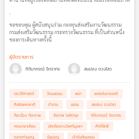
.
ขอขอบคุณ ผู้สนับสนุนร่วม กองทุนส่งเสริมงานวัฒนธรรม
กรมส่งเสริมวัฒนธรรม กระทรวงวัฒนธรรม ที่เป็นส่วนหนึ่ง
ของการเดินทางครั้งนี้
ผู้จัดรายการ
กิติมาภรณ์ จิตราทร
สมปอง ดวงไสว
ประวัติศาสตร์
วัฒนธรรม
พม่า
แหล่งโบราณคดี
ศิลปินแห่งชาติ
ตำนาน
มอญ
สมปอง ดวงไสว
ทีละเรื่อง ทีละภาพ
ธีรภาพ โลหิตกุล
กิติมาภรณ์ จิตราทร
หรรษาอาเซียน
นักเขียนรางวัลศรีบูรพา
ศักดิ์สิทธิ์
ตลาดท่ามอญ
รัฐมอญ
เจ้าจันท์ผมหอม