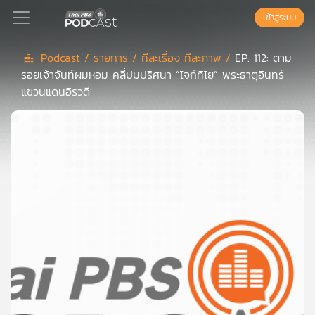
เข้าสู่ระบบ
Podcast /
รายการ /
ทีละเรื่อง ทีละภาพ /
EP. 112: ตาม
รอยเจ้าจันท์ผมหอม คลี่ปมปริศนา “ไจก์ทิโย” พระธาตุอินทร์
Podcast
แขวนแดนอิรวดี
เพล
ย์
ลิ
สต์
แนะนำ
เพล
ย์
ลิ
สต์
ของ