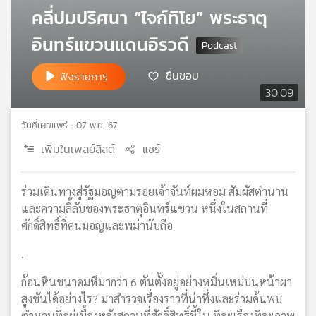
คลี่ปมปริศนา “ไจก์ทิโย” พระธาตุ
เครือ
ข่าย
อินทร์แขวนแดนอิรวดี
วิทยุ
ไทย
ชื่นชอบ
ฟังรายการ
พี
30:09
บี
เอส
วันที่เผยแพร่ : 07 พ.ย. 67
เพิ่มในเพลย์ลิสต์
แชร์
แผนที่
วิทยุ
ร่วมเดินทางสู่รัฐมอญตามรอยเจ้าจันท์ผมหอม สัมผัสตำนาน
เครือ
ข่าย
และความลี้ลับของพระธาตุอินทร์แขวน หนึ่งในสถานที่
ศักดิ์สิทธิ์ที่คนมอญและพม่านับถือ
.
ก้อนหินขนาดมหึมากว่า 6 ตันตั้งอยู่อย่างหมิ่นเหม่บนหน้าผา
สูงชันได้อย่างไร? มาสำรวจเรื่องราวที่น่าทึ่งและร่วมค้นพบ
ตำนานที่อยู่เบื้องหลังสถานที่ศักดิ์สิทธิ์นี้ใน ทีละเรื่องทีละภาพ