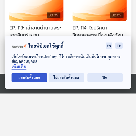
30:09
30:09
EP. 113: เล่าขานตำนานพระ
EP. 114: ไขปริศนา
ธาตุอินทร์แขวน
วิทยาศาสตร์เบื้องหลังก้อน
หินมหึมา
ทีละเรื่อง ทีละภาพ
ทีละเรื่อง ทีละภาพ
ไทยพีบีเอสใช้คุกกี้
EN
TH
ดาวน์โหลด Thai PBS Podcast Application
เว็บไซต์ของเรามีการจัดเก็บคุกกี้ โปรดศึกษาเพิ่มเติมที่นโยบายคุ้มครอง
ข้อมูลส่วนบุคคล
เพิ่มเติม
ยอมรับทั้งหมด
ไม่ยอมรับทั้งหมด
ปิด
Ⓒ 2020 องค์การกระจายเสียงและแพร่ภาพสาธารณะแห่งประเทศไทย
30:09
30:09
EP. 115: ชเวดากอง เจดีย์
EP. 116: สิ่งศักดิ์สิทธิ์รอบ
ทองกลางใจมอญ-พม่า
มหาเจดีย์ชเวดากอง
ทีละเรื่อง ทีละภาพ
ทีละเรื่อง ทีละภาพ