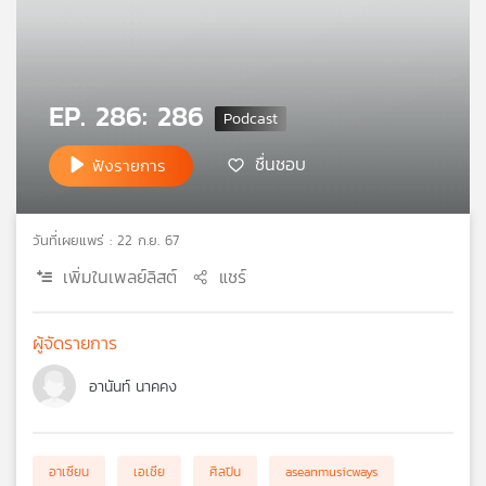
คุณ
เพลง
EP. 286: 286
ชื่นชอบ
ฟังรายการ
บทความ
วันที่เผยแพร่ : 22 ก.ย. 67
ข่าว
และ
เพิ่มในเพลย์ลิสต์
แชร์
กิจกรรม
ผู้จัดรายการ
เกี่ยว
อานันท์ นาคคง
กับ
เรา
อาเซียน
เอเชีย
ศิลปิน
aseanmusicways