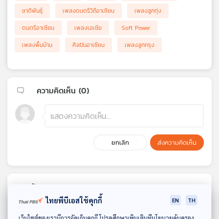
เครือ
ชาติพันธ์ุ
เพลงดนตรีวิถีอาเซียน
เพลงลูกทุ่ง
ข่าย
ดนตรีอาเซียน
เพลงเอเชีย
Soft Power
วิทยุ
ไทย
เพลงพื้นบ้าน
ศิลปินอาเซียน
เพลงลูกกรุง
พี
บี
เอส
ความคิดเห็น (
0
)
แผนที่
วิทยุ
เครือ
ยกเลิก
ส่งความคิดเห็น
ข่าย
ตอนถัดไป
ไทยพีบีเอสใช้คุกกี้
EN
TH
ดาวน์โหลด Thai PBS Podcast Application
เว็บไซต์ของเรามีการจัดเก็บคุกกี้ โปรดศึกษาเพิ่มเติมที่นโยบายคุ้มครอง