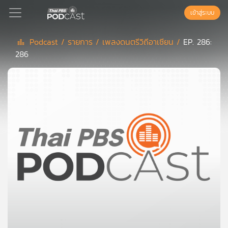
เข้าสู่ระบบ
Podcast /
รายการ /
เพลงดนตรีวิถีอาเซียน /
EP. 286:
286
Podcast
เพล
ย์
ลิ
สต์
แนะนำ
เพล
ย์
ลิ
สต์
ของ