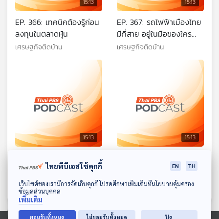
15:13
15:13
EP. 366: เทคนิคต้องรู้ก่อน
EP. 367: รถไฟฟ้าเมืองไทย
ลงทุนในตลาดหุ้น
มีกี่สาย อยู่ในมือของใคร
บ้าง
เศรษฐกิจติดบ้าน
เศรษฐกิจติดบ้าน
15:13
15:13
EP. 368: ซื้อรถยนต์มือสอง
EP. 369: ยกระดับผลผลิต
ไทยพีบีเอสใช้คุกกี้
EN
TH
ประหยัดและคุ้มค่ากว่าป้าย
และสินค้าเกษตรไทย ให้
แดงจริงหรือ
ยั่งยืนและเป็นที่ยอมรับมาก
เศรษฐกิจติดบ้าน
เศรษฐกิจติดบ้าน
ดาวน์โหลด Thai PBS Podcast Application
เว็บไซต์ของเรามีการจัดเก็บคุกกี้ โปรดศึกษาเพิ่มเติมที่นโยบายคุ้มครอง
ขึ้น
ข้อมูลส่วนบุคคล
เพิ่มเติม
ยอมรับทั้งหมด
ไม่ยอมรับทั้งหมด
ปิด