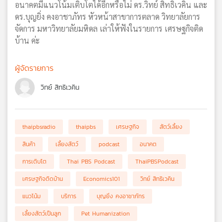
อนาคตมีแนวโน้มเติบโตได้อีกหรือไม่ ดร.วิทย์ สิทธิเวคิน และ
ดร.บุญยิ่ง คงอาชาภัทร หัวหน้าสาขาการตลาด วิทยาลัยการ
จัดการ มหาวิทยาลัยมหิดล เล่าให้ฟังในรายการ เศรษฐกิจติด
บ้าน ค่ะ
ผู้จัดรายการ
วิทย์ สิทธิเวคิน
thaipbsradio
thaipbs
เศรษฐกิจ
สัตว์เลี้ยง
สินค้า
เลี้ยงสัตว์
podcast
อนาคต
การเติบโต
Thai PBS Podcast
ThaiPBSPodcast
เศรษฐกิจติดบ้าน
Economics101
วิทย์ สิทธิเวคิน
แนวโน้ม
บริการ
บุญยิ่ง คงอาชาภัทร
เลี้ยงสัตว์เป็นลูก
Pet Humanization