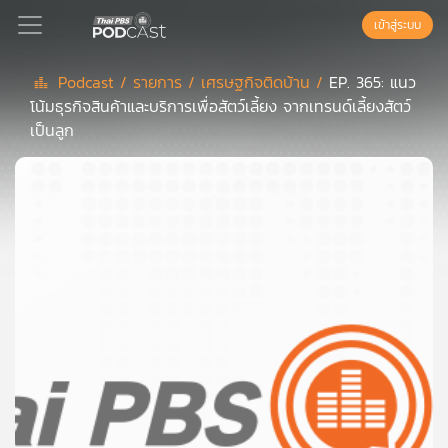
เข้าสู่ระบบ
Podcast /
รายการ /
เศรษฐกิจติดบ้าน /
EP. 365: แนว
โน้มธุรกิจสินค้าและบริการเพื่อสัตว์เลี้ยง จากเทรนด์เลี้ยงสัตว์
Podcast
เป็นลูก
เพล
ย์
ลิ
สต์
แนะนำ
เพล
ย์
ลิ
สต์
ของ