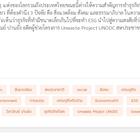
แห่งของโลกรวมถึงประเทศไทยขณะนี้ต่างให้ความสำคัญการทำธุรกิจที่เ
ียว ที่ต้องคำนึง 3 ปัจจัย คือ สิ่งแวดล้อม สังคม และธรรมาภิบาล ในค
ือเห็นว่าธุรกิจที่ทำมีขนาดเล็กเกินไปที่จะทำ ESG นำไปสู่ความสงสัยที่ว่า
าวัณย์ ปานยัง อดีตผู้ช่วยโครงการ Unwaste Project UNODC สหประชา
bs
สิ่งแวดล้อม
สหประชาชาติ
social
สังคม
เศรษฐกิจ
vironment
การลงทุน
เศรษฐกิจติดบ้าน
Economics101
ESG
วิลาวัณย์ ปานยัง
ธุรกิจรักษ์โลก
Unwaste Project UNODC
Gove