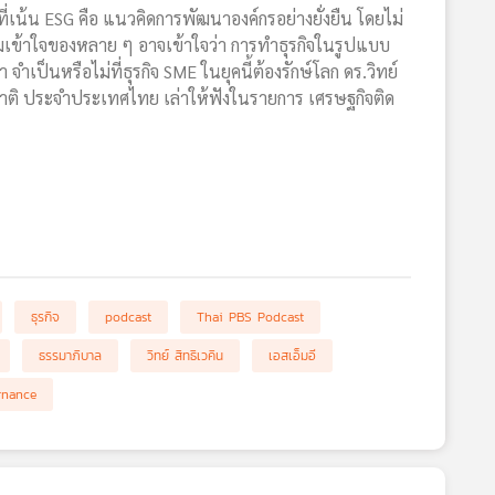
น้น ESG คือ แนวคิดการพัฒนาองค์กรอย่างยั่งยืน โดยไม่
วามเข้าใจของหลาย ๆ อาจเข้าใจว่า การทำธุรกิจในรูปแบบ
 จำเป็นหรือไม่ที่ธุรกิจ SME ในยุคนี้ต้องรักษ์โลก ดร.วิทย์
ชาติ ประจำประเทศไทย เล่าให้ฟังในรายการ เศรษฐกิจติด
ธุรกิจ
podcast
Thai PBS Podcast
ธรรมาภิบาล
วิทย์ สิทธิเวคิน
เอสเอ็มอี
rnance