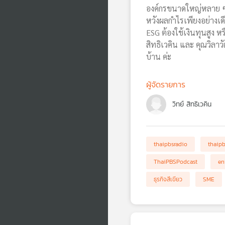
องค์กรขนาดใหญ่หลาย ๆ 
หวังผลกำไรเพียงอย่างเด
ESG ต้องใช้เงินทุนสูง หร
สิทธิเวคิน และ คุณวิล
บ้าน ค่ะ
ผู้จัดรายการ
วิทย์ สิทธิเวคิน
thaipbsradio
thaip
ThaiPBSPodcast
en
ธุรกิจสีเขียว
SME