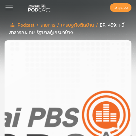
เข้าสู่ระบบ
Podcast /
รายการ /
เศรษฐกิจติดบ้าน /
EP. 459: หนี้
สาธารณะไทย รัฐบาลกู้ใครมาบ้าง
Podcast
เพล
ย์
ลิ
สต์
แนะนำ
เพล
ย์
ลิ
สต์
ของ