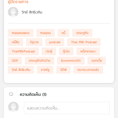
ผู้จัดรายการ
วิทย์ สิทธิเวคิน
thaipbsradio
thaipbs
หนี้
เศรษฐกิจ
หนี้สิน
รัฐบาล
podcast
Thai PBS Podcast
ThaiPBSPodcast
เงินกู้
กู้เงิน
หนี้สาธารณะ
GDP
เศรษฐกิจติดบ้าน
Economics101
ดอกเบี้ย
วิทย์ สิทธิเวคิน
ภาครัฐ
จีดีพี
กระทรวงการคลัง
ความคิดเห็น (
1
)