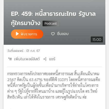
เครือ
ข่าย
EP. 459: หนี้สาธารณะไทย รัฐบาล
วิทยุ
กู้ใครมาบ้าง
ไทย
พี
บี
ชื่นชอบ
ฟังรายการ
เอส
15:00
วันที่เผยแพร่ : 01 ก.ค. 67
แผนที่
เพิ่มในเพลย์ลิสต์
แชร์
วิทยุ
เครือ
ข่าย
กระทรวงการคลังประกาศยอดหนี้สาธารณะ สิ้นเดือนมีนาคม
2567 คิดเป็น 63.67% ของจีดีพี (GDP) โดยหนี้สาธารณะคือ
หนี้ที่ภาครัฐเป็นผู้ก่อขึ้นเพื่อนำมาบริหารใช้จ่ายในโครงการ
ต่าง ๆ รัฐไปกู้จากที่ไหนมาบ้าง และกู้ในรูปแบบใด ดร.วิทย์
สิทธิเวคิน เล่าให้ฟังในรายการ เศรษฐกิจติดบ้าน ค่ะ