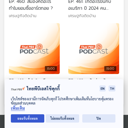
EP. 460: สมองคิดอะไร
EP. 461: เกิดอะไรขึ้นกับ
ทำไมยอมซื้ออาร์ตทอย ?
อเมริกา ปี 2024 คน
อเมริกันแห่กันลาออกครั้ง
เศรษฐกิจติดบ้าน
เศรษฐกิจติดบ้าน
ใหญ่ !!
15:00
15:00
EP. 462: ทำไมไทยมีแนว
EP. 463: หมัดต่อหมัด
โน้มเศรษฐกิจโตรั้งท้าย
สหรัฐฯ-จีน บนเวทีการค้า
ไทยพีบีเอสใช้คุกกี้
EN
TH
อาเซียน 2 ปีซ้อน ?
โลก
เศรษฐกิจติดบ้าน
เศรษฐกิจติดบ้าน
ดาวน์โหลด Thai PBS Podcast Application
เว็บไซต์ของเรามีการจัดเก็บคุกกี้ โปรดศึกษาเพิ่มเติมที่นโยบายคุ้มครอง
ข้อมูลส่วนบุคคล
เพิ่มเติม
ตอนที่เกี่ยวข้อง
ยอมรับทั้งหมด
ไม่ยอมรับทั้งหมด
ปิด