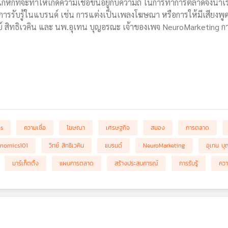
ำโกหกที่จะทำให้เกิดความเชื่อขึ้นอยู่กับความถี่ ในการทำการตลาดจึงนำเร
รรับรู้ในแบรนด์ เช่น การแต่งเป็นเพลงโฆษณา หรือการให้มีเสียงพูดชื่
ย์ สิทธิเวคิน และ นพ.อุเทน บุญอรณะ เจ้าของเพจ NeuroMarketing ก
bs
ความเชื่อ
โฆษณา
เศรษฐกิจ
สมอง
การตลาด
nomics101
วิทย์ สิทธิเวคิน
แบรนด์
NeuroMarketing
อุเทน บ
มาร์เก็ตติ้ง
แผนการตลาด
สร้างประสบการณ์
การรับรู้
ควา