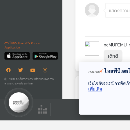
ดาวน์โหลด Thai PBS Podcast
ncMUFCMU 
Application
เด็กดี
ไทยพีบีเอสใช
Ⓒ 2020 องค์การกระจายเสียงและแพร่ภาพ
เว็บไซต์ของเรามีการจัดเก็
สาธารณะแห่งประเทศไทย
ตอนถัดไป
เพิ่มเติม
14:37