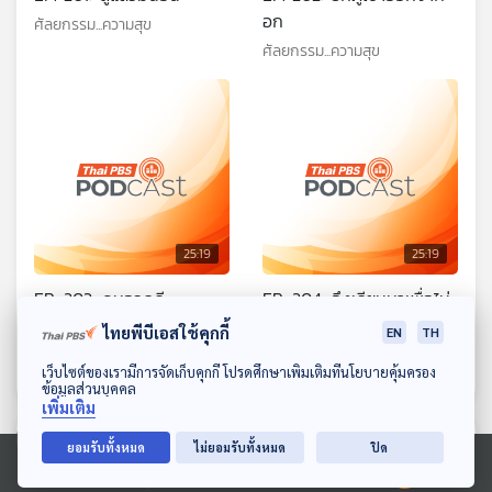
อก
ศัลยกรรม...ความสุข
ศัลยกรรม...ความสุข
25:19
25:19
EP. 203: คนอวดดี
EP. 204: จึงเรียนมาเพื่อไม่
จำเป็นต้องทราบ
ศัลยกรรม...ความสุข
ไทยพีบีเอสใช้คุกกี้
EN
TH
ศัลยกรรม...ความสุข
ดาวน์โหลด Thai PBS Podcast Application
เว็บไซต์ของเรามีการจัดเก็บคุกกี้ โปรดศึกษาเพิ่มเติมที่นโยบายคุ้มครอง
ข้อมูลส่วนบุคคล
เพิ่มเติม
ตอนที่เกี่ยวข้อง
ยอมรับทั้งหมด
ไม่ยอมรับทั้งหมด
ปิด
Ⓒ 2020 องค์การกระจายเสียงและแพร่ภาพสาธารณะแห่งประเทศไทย