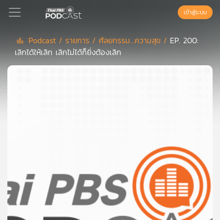
เข้าสู่ระบบ
Podcast /
รายการ /
ศัลยกรรม...ความสุข /
EP. 200:
เลิกได้ให้เลิก เลิกไม่ได้ก็ยิ่งต้องเลิก
Podcast
เพล
ย์
ลิ
สต์
แนะนำ
เพล
ย์
ลิ
สต์
ของ