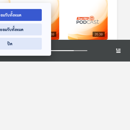
อมรับทั้งหมด
่ยอมรับทั้งหมด
6:38
26:38
26:38
ปิด
อายุ
EP. 463: สุดยอด
EP. 464: สองเราคุย
ยจริง
อาหารที่เรียกว่า
กันอย่างไร เมื่อชีวิต
น้ำนมแม่
ต้องเปลี่ยนแปลง
MOM & MOUTH
MOM & MOUTH