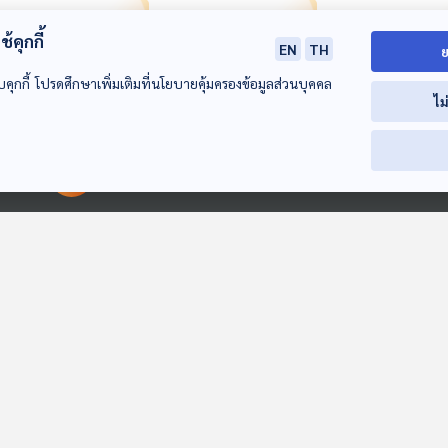
้คุกกี้
EN
TH
ย
บคุกกี้ โปรดศึกษาเพิ่มเติมที่นโยบายคุ้มครองข้อมูลส่วนบุคคล
ไม
26:38
26:38
2
EP. 460: พ่อบ้านใจ
EP. 461: เที่ยวภูเก็ต
EP. 462: ภรรยา
00:00:00
00:00:00
กล้ากับภรรยาขี้วีน
เด็ดทั้งเกาะ
น้อย รักเกินร้อ
หรือ
MOM & MOUTH
MOM & MOUTH
MOM & MOUTH