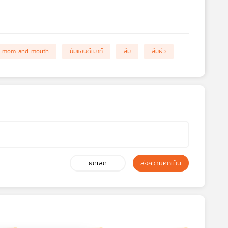
mom and mouth
มัมแอนด์เมาท์
ลืม
ลืมผัว
ยกเลิก
ส่งความคิดเห็น