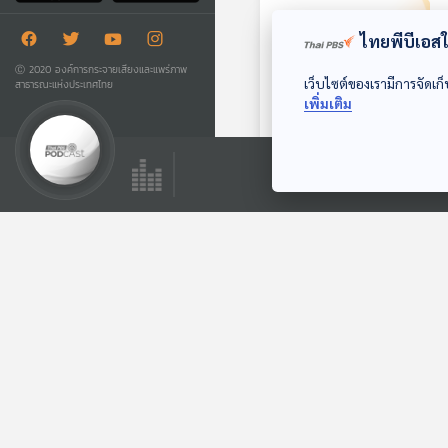
ไทยพีบีเอสใช
Ⓒ 2020 องค์การกระจายเสียงและแพร่ภาพ
เว็บไซต์ของเรามีการจัดเก็
สาธารณะแห่งประเทศไทย
เพิ่มเติม
26:38
EP. 458: เลี้ยงลูกให้
ค้นพบตัวเองและมีเป้า
หมายของชีวิต
MOM & MOUTH
ตอนที่เกี่ยวข้อง