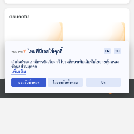
ตอนถัดไป
ไทยพีบีเอสใช้คุกกี้
EN
TH
ดาวน์โหลด Thai PBS Podcast Application
เว็บไซต์ของเรามีการจัดเก็บคุกกี้ โปรดศึกษาเพิ่มเติมที่นโยบายคุ้มครอง
ข้อมูลส่วนบุคคล
58:32
58:32
เพิ่มเติม
ร้องตำรวจไซเบอร์ สั่ง
หาทางกำกับดูแลรถโดยสาร
ยอมรับทั้งหมด
ไม่ยอมรับทั้งหมด
ปิด
กระเป๋าแบรนด์เนม แต่ได้
ไม่ประจำทาง กรณีรถรับส่ง
Ⓒ 2020 องค์การกระจายเสียงและแพร่ภาพสาธารณะแห่งประเทศไทย
ครีมซอง / ร้อง ถูกหลอก
นักท่องเที่ยวเขาเขาคิชฌกูฏ
ภูมิคุ้มกัน
ภูมิคุ้มกัน
ขายเครื่องม้วนผม
กับ รถบัสทัศนศึกษา ให้
จ.กาญจนบุรี / สารเคมีชั่วนิ
ปลอดภัย / งานวิจัยสบู่
รันดร์ กับการเพิ่มความ
บำบัดมะเร็งผิวหนัง
เสี่ยงโรคมะเร็ง