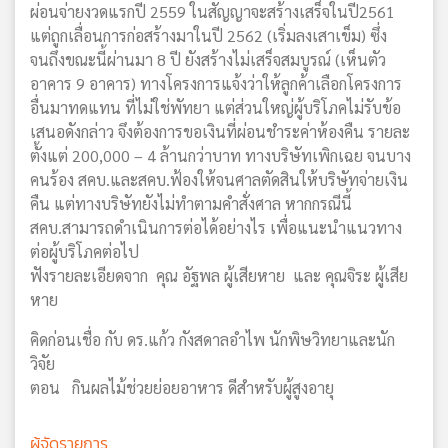
ผ่อนจ่ายงวดแรกปี 2559 ในสัญญาจะสร้างเสร็จในปี2561
แต่ถูกเลื่อนการก่อสร้างมาในปี 2562 (เริ่มลงเสาเข็ม) ซึ่ง
จนถึงขณะนี้ผ่านมา 8 ปี ยังสร้างไม่เสร็จสมบูรณ์ (เห็นตัว
อาคาร 9 อาคาร) ทางโครงการแจ้งว่าให้ลูกค้าเลือกโครงการ
อื่นมาทดแทน ที่ไม่ใช่พัทยา แต่ส่วนใหญ่ผู้บริโภคไม่รับข้อ
เสนอดังกล่าว จึงต้องการขอเงินที่ผ่อนชำระค่าห้องคืน รายละ
ตั้งแต่ 200,000 – 4 ล้านกว่าบาท ทางบริษัทเพิกเฉย จนบาง
คนร้อง สคบ.และสคบ.ฟ้องให้จนศาลตัดสินให้บริษัทจ่ายเงิน
คืน แต่ทางบริษัทยังไม่ทำตามคำสั่งศาล หากกรณีนี้
สคบ.สามารถดำเนินการต่อได้อย่างไร เพื่อแนะนำแนวทาง
ต่อผู้บริโภคต่อไป
ฟังรายละเอียดจาก คุณ อัฐพล ผู้เสียหาย และ คุณจิระ ผู้เสีย
หาย
คิดก่อนเชื่อ กับ ดร.แก้ว กังสดาลอำไพ นักพิษวิทยาและนัก
วิจัย
ตอน กินผลไม้ช่วยย่อยอาหาร ดีสำหรับผู้สูงอายุ
ผู้จัดรายการ