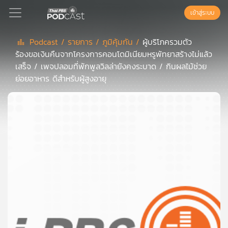
เข้าสู่ระบบ
Podcast /
รายการ /
ภูมิคุ้มกัน /
ผู้บริโภครวมตัว
ร้องขอเงินคืนจากโครงการคอนโดมิเนียมหรูพัทยาสร้างไม่แล้ว
Podcast
เสร็จ / เพจปลอมที่พักพูลวิลล่ายังคงระบาด / กินผลไม้ช่วย
ย่อยอาหาร ดีสำหรับผู้สูงอายุ
เพล
ย์
ลิ
สต์
แนะนำ
เพล
ย์
ลิ
สต์
ของ