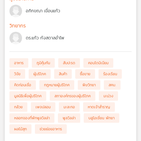
อภิกขณา เขื่อนแก้ว
วิทยากร
ดร.แก้ว กังสดาลอำไพ
อาหาร
ภูมิคุ้มกัน
สับปะรด
คอนโดมิเนียม
วิจัย
ผู้บริโภค
สินค้า
ซื้อขาย
ร้องเรียน
คิดก่อนเชื่อ
กฎหมายผู้บริโภค
พิษวิทยา
สคบ.
มูลนิธิเพื่อผู้บริโภค
สภาองค์กรของผู้บริโภค
มะม่วง
กล้วย
เพจปลอม
มะละกอ
หาดเจ้าสำราญ
หลอกจองที่พักพูลวิลล่า
พูลวิลล่า
บลูโอเชี่ยน พัทยา
ผลไม้สุก
ช่วยย่อยอาหาร