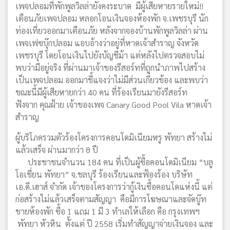
เพจปลอมที่พักพูลวิลล่ายังคงระบาด มีผู้เสียหายรายใหม่!!
เตือนภัยเพจปลอม หลอกโอนเงินจองห้องพัก จ.เพชรบุรี นัก
ท่องเที่ยวออกมาเตือนภัย หลังจากจองบ้านพักพูลวิลล่า ผ่าน
เพจเฟซบุ๊กปลอม แอบอ้างว่าอยู่ที่หาดเจ้าสำราญ จังหวัด
เพชรบุรี โดยโอนเงินไปยังบัญชีม้า แต่หลังไปตรวจสอบไม่
พบว่ามีอยู่จริง ที่ผ่านมาเจ้าของรีสอร์ทที่ถูกนำภาพไปสร้าง
เป็นเพจปลอม ออกมาชี้แจงว่าไม่มีส่วนเกี่ยวข้อง และพบว่า
ขณะนี้มีผู้เสียหายกว่า 40 คน ที่ร้องเรียนมายังรีสอร์ท
ฟังจาก คุณฝ้าย เจ้าของเพจ Canary Good Pool Vila หาดเจ้า
สำราญ
ผู้บริโภครวมตัวร้องโครงการคอนโดมิเนียมหรู พัทยา สร้างไม่
แล้วเสร็จ ผ่านมากว่า 8 ปี
ประชาชนจำนวน 184 คน ที่เป็นผู้ซื้อคอนโดมิเนียม “บลู
โอเชี่ยน พัทยา” จ.ชลบุรี ร้องเรียนและฟ้องร้อง บริษัท
เอ.ดี.เฮาส์ จำกัด เจ้าของโครงการว่ากู้เงินซื้อคอนโดแห่งนี้ แต่
ก่อสร้างไม่แล้วเสร็จตามสัญญา คือมีการโฆษณาและจัดบู๊ท
ขายห้องพัก ซื้อ 1 แถม 1 มี 3 ทำเลให้เลือก คือ กรุงเทพฯ
พัทยา หัวหิน ตั้งแต่ ปี 2558 เริ่มทำสัญญาจ่ายเงินจอง และ