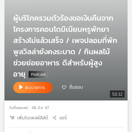
เครือ
ข่าย
ผู้บริโภครวมตัวร้องขอเงินคืนจาก
วิทยุ
ไทย
โครงการคอนโดมิเนียมหรูพัทยา
พี
สร้างไม่แล้วเสร็จ / เพจปลอมที่พัก
บี
เอส
พูลวิลล่ายังคงระบาด / กินผลไม้
ช่วยย่อยอาหาร ดีสำหรับผู้สูง
แผนที่
อายุ
วิทยุ
เครือ
ชื่นชอบ
ข่าย
ฟังรายการ
58:32
วันที่เผยแพร่ : 06 มี.ค. 67
เพิ่มในเพลย์ลิสต์
แชร์