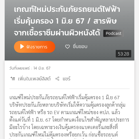
เกณฑ์ใหม่ประกันภัยรถยนต์ไฟฟ้า
เครือ
ข่าย
เริ่มคุ้มครอง 1 มิ.ย 67 / สารพิษ
วิทยุ
ไทย
จากเชื้อราซึมผ่านผิวหนังได้
พี
บี
ชื่นชอบ
ฟังรายการ
เอส
53:28
วันที่เผยแพร่ : 14 มิ.ย. 67
แผนที่
วิทยุ
เพิ่มในเพลย์ลิสต์
แชร์
เครือ
ข่าย
เกณฑ์ใหม่ประกันภัยรถยนต์ไฟฟ้าเริ่มคุ้มครอง 1 มิ.ย 67
บริษัทประกันภัยหลายบริษัทเริ่มให้ความคุ้มครองลูกค้ากลุ่ม
รถยนต์ไฟฟ้า หรือ รถ EV ตามเกณฑ์ใหม่ของ คปภ. แล้ว
ตั้งแต่วันที่ 1 มิ.ย. 67 โดยกำหนดเงื่อนไขสำคัญหลายประการ
มีอะไรบ้าง โดยเฉพาะวงเงินคุ้มครองแบตเตอรี่และสิ่งที่
ประกันเกณฑ์ใหม่ไม่คุ้มครองหรือยกเว้น ก่อนซื้อรถยนต์