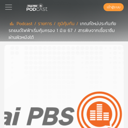
เข้าสู่ระบบ
Podcast /
รายการ /
ภูมิคุ้มกัน /
เกณฑ์ใหม่ประกันภัย
รถยนต์ไฟฟ้าเริ่มคุ้มครอง 1 มิ.ย 67 / สารพิษจากเชื้อราซึม
Podcast
ผ่านผิวหนังได้
เพล
ย์
ลิ
สต์
แนะนำ
เพล
ย์
ลิ
สต์
ของ