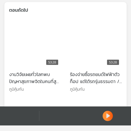
ตอนถัดไป
53:28
53:28
งานวิจัยเผยทั่วโลกพบ
ร้องจ่ายซื้อรถยนต์ไฟฟ้าตัว
ปัญหาสุขภาพจิตในคนที่สูบ
ท็อป แต่ได้รถรุ่นธรรมดา /
บุหรี่ไฟฟ้า / งานวิจัยชี้คนที่
เตือนภัย บริษัทขนส่งพัสดุ
ภูมิคุ้มกัน
ภูมิคุ้มกัน
ดาวน์โหลด Thai PBS Podcast Application
เคยติดโควิดอาจเพิ่มความ
ส่งของช้าเกือบสัปดาห์ / มูล
เสี่ยงเป็นมะเร็งเม็ดเลือดขาว
นกพิราบมีเชื้อราก่อโรค
Ⓒ 2020 องค์การกระจายเสียงและแพร่ภาพสาธารณะแห่งประเทศไทย