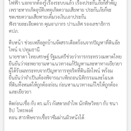
ไฟฟ้า นอกจากต้องรู้เรื่องระบบแล้ว เรื่องประกันภัยก็สำคัญ
เพราะหากเกิดอุบัติเหตุเกิดความเสียหาย ประกันภัยก็จะ
ชดเชยความเสียหายเต็มวงเงินเอาประกัน
ฟังรายละเอียดจาก คุณอาภากร ปานเลิศ รองเลขาธิการ
คปภ.
คืบหน้า ช่วยเหลือลูกบ้านจัดสรรเดือดร้อนจากปัญหาที่ดินอัล
ไพน์ จ.ปทุมธานี
นายชาดา ไทยเศรษฐ์ รัฐมนตรีช่วยว่าการกระทรวงมหาดไทย
ยืนยันว่าจะพยายามหาแนวทางแก้ปัญหาและหาทางเยียวยา
ผู้ได้รับผลกระทบจากปัญหาการทุจริตที่ดินอัลไพน์ พร้อม
ยืนยันว่าจำเป็นต้องพิจารณาเพิกถอนนิติกรรมและโฉนด
ที่ดินทั้งหมดให้ถูกต้องก่อน ก่อนหาแนวทางแก้ไขให้ถูกต้อง
และเยียวยา
คิดก่อนเชื่อ กับ ดร.แก้ว กังสดาลอำไพ นักพิษวิทยา กับ ชนา
ธิป ไพรพงค์
ตอน สารพิษจากเชื้อราซึมผ่านผิวหนังได้