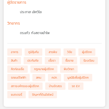
ผู้จัดรายการ
ประภาส เลิศวิไล
วิทยากร
ดร.แก้ว กังสดาลอำไพ
อาหาร
ภูมิคุ้มกัน
สารพิษ
วิจัย
ผู้บริโภค
สินค้า
ประกันภัย
เชื้อรา
ซื้อขาย
ร้องเรียน
คิดก่อนเชื่อ
กฎหมายผู้บริโภค
พิษวิทยา
รถยนต์ไฟฟ้า
สคบ.
คปภ.
มูลนิธิเพื่อผู้บริโภค
สภาองค์กรของผู้บริโภค
บ้านจัดสรร
รถ EV
แบตเตอรี่
ปัญหาที่ดินอัลไพน์