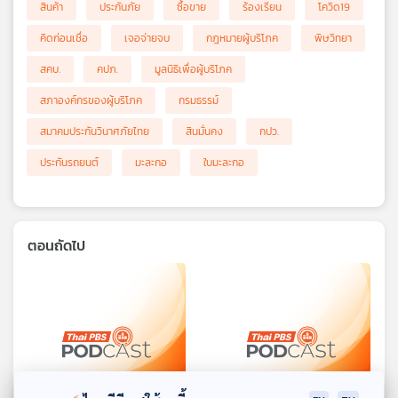
สินค้า
ประกันภัย
ซื้อขาย
ร้องเรียน
โควิด19
คิดก่อนเชื่อ
เจอจ่ายจบ
กฎหมายผู้บริโภค
พิษวิทยา
สคบ.
คปภ.
มูลนิธิเพื่อผู้บริโภค
สภาองค์กรของผู้บริโภค
กรมธรรม์
สมาคมประกันวินาศภัยไทย
สินมั่นคง
กปว.
ประกันรถยนต์
มะละกอ
ใบมะละกอ
ตอนถัดไป