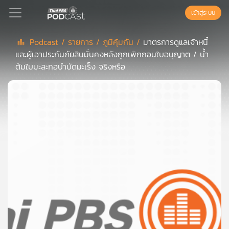
เข้าสู่ระบบ
Podcast /
รายการ /
ภูมิคุ้มกัน /
มาตรการดูแลเจ้าหนี้
และผู้เอาประกันภัยสินมั่นคงหลังถูกเพิกถอนใบอนุญาต / น้ำ
Podcast
ต้มใบมะละกอบำบัดมะเร็ง จริงหรือ
เพล
ย์
ลิ
สต์
แนะนำ
เพล
ย์
ลิ
สต์
ของ