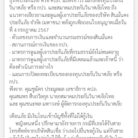
ธุรกิจประกันภัย หรือ คปภ. แถลงข่าวร่วมกับกองทุนประกัน
วินาศภัย หรือ กปว. และสมาคมประกันวินาศภัยไทย ถึง
แนวทางเยียวยาและดูแลผู้เอาประกันภัยของบริษัท สินมั่นคง
ประกันภัย จำกัด (มหาชน) หลังถูกเพิกถอนใบอนุญาตเมื่อวัน
ที่ 4 กรกฎาคม 2567
- ตัวเลขงบการเงินและจำนวนกรมธรรม์ของสินมั่นคง
- สถานการณ์การเงินของ กปว.
- มาตรการดูแลผู้เอาประกันภัยที่กรมธรรม์ยังไม่หมดอายุ
- มาตรการดูแลผู้เอาประกันภัยที่มีเคลมแล้วและเจ้าหนี้ ว่า
ต้องดำเนินการอย่างไร
- แผนการเปิดลงทะเบียนของกองทุนประกันวินาศภัย หรือ
กปว.
ฟังจาก คุณชูฉัตร ประมูลผล เลขาธิการ คปภ.
คุณสมพร สืบถวิลกุล นายกสมาคมประกันวินาศภัยไทย
และ คุณชนะพล มหาวงษ์ ผู้จัดการกองทุนประกันวินาศภัย
เตือนภัย มีเงินโอนเข้าบัญชีทั้งที่ไม่ได้กู้เงิน
หญิงคนหนึ่ง ปรึกษามายังรายการ กรณีที่เธอได้รับสาย
โทรศัพท์จากบริษัทสินเชื่อ ว่าเธอไปยื่นขอกู้เงิน แต่รับสาย