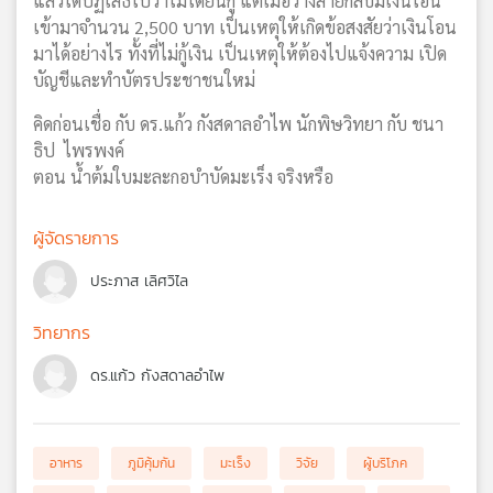
แล้วได้ปฏิเสธไปว่าไม่ได้ยื่นกู้ แต่เมื่อวางสายกลับมีเงินโอน
เข้ามาจำนวน 2,500 บาท เป็นเหตุให้เกิดข้อสงสัยว่าเงินโอน
มาได้อย่างไร ทั้งที่ไม่กู้เงิน เป็นเหตุให้ต้องไปแจ้งความ เปิด
บัญชีและทำบัตรประชาชนใหม่
คิดก่อนเชื่อ กับ ดร.แก้ว กังสดาลอำไพ นักพิษวิทยา กับ ชนา
ธิป ไพรพงค์
ตอน น้ำต้มใบมะละกอบำบัดมะเร็ง จริงหรือ
ผู้จัดรายการ
ประภาส เลิศวิไล
วิทยากร
ดร.แก้ว กังสดาลอำไพ
อาหาร
ภูมิคุ้มกัน
มะเร็ง
วิจัย
ผู้บริโภค