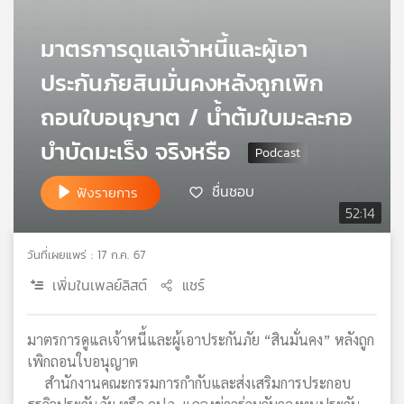
เครือ
ข่าย
มาตรการดูแลเจ้าหนี้และผู้เอา
วิทยุ
ประกันภัยสินมั่นคงหลังถูกเพิก
ไทย
พี
ถอนใบอนุญาต / น้ำต้มใบมะละกอ
บี
เอส
บำบัดมะเร็ง จริงหรือ
ชื่นชอบ
ฟังรายการ
แผนที่
52:14
วิทยุ
เครือ
วันที่เผยแพร่ : 17 ก.ค. 67
ข่าย
เพิ่มในเพลย์ลิสต์
แชร์
มาตรการดูแลเจ้าหนี้และผู้เอาประกันภัย “สินมั่นคง” หลังถูก
เพิกถอนใบอนุญาต
สำนักงานคณะกรรมการกำกับและส่งเสริมการประกอบ