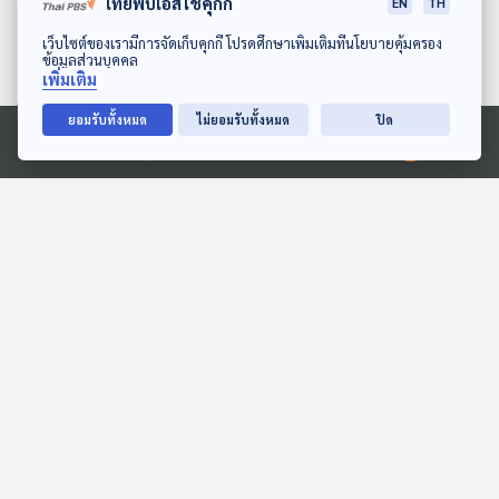
ไทยพีบีเอสใช้คุกกี้
EN
TH
52:14
52:14
ดาวน์โหลด Thai PBS Podcast Application
เว็บไซต์ของเรามีการจัดเก็บคุกกี้ โปรดศึกษาเพิ่มเติมที่นโยบายคุ้มครอง
เตือนภัยออนไลน์ ถูกหลอก
ระบบปฏิบัติการ Microsoft
ข้อมูลส่วนบุคคล
HYBRID SCAM /
ล่ม สายการบินล่าช้าผู้
เพิ่มเติม
มาตรการปราบอาชญาโกง
โดยสารได้รับชดเชยอย่างไร
ภูมิคุ้มกัน
ภูมิคุ้มกัน
ยอมรับทั้งหมด
ไม่ยอมรับทั้งหมด
ปิด
ข้ามโลกแก๊งคอลเซ็นเตอร์ /
/ จับตำรวจเชียงใหม่เป็น
กินหวานแก่เร็วจริงหรือ
หัวหน้าแก๊งคอลเซ็นเตอร์ /
Ⓒ 2020 องค์การกระจายเสียงและแพร่ภาพสาธารณะแห่งประเทศไทย
ค่า FT ขึ้นไฟฟ้าแพง /
น้ำตาลทรายทำให้แก่เร็ว
อย่างไร
52:14
52:14
DSI รับปัญหาเงินกู้
สถิติร้องเรียนเรื่อง สินค้า
ศรีสวัสดิ์ เป็นคดีพิเศษ / วา
และบริการทั่วไป มากที่สุดใน
ซาบิป้องกันฟันผุได้จริงหรือ
รอบครึ่งปี 2567 / ยกระดับ
ภูมิคุ้มกัน
ภูมิคุ้มกัน
ไม่
เตือนภัยออนไลน์ ให้กลุ่มผู้
สูงอายุ / สารเคมีชั่วนิรันดร์
กับการเพิ่มความเสี่ยงโรค