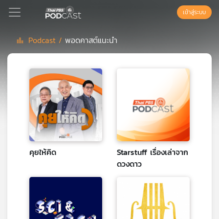
เข้าสู่ระบบ
Podcast /
พอดคาสต์แนะนำ
Podcast
เพล
ย์
ลิ
สต์
แนะนำ
คุยให้คิด
Starstuff เรื่องเล่าจาก
ดวงดาว
เพล
ย์
ลิ
สต์
ของ