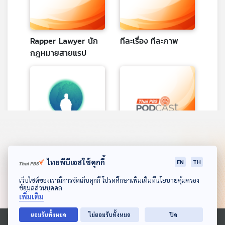
เครือ
ข่าย
วิทยุ
Rapper Lawyer นัก
ทีละเรื่อง ทีละภาพ
ไทย
กฎหมายสายแรป
พี
บี
เอส
แผนที่
วิทยุ
เครือ
ข่าย
เล่ารอบโลก
เจนนี้คือฉัน เดอะ ซีรีส์
ไทยพีบีเอสใช้คุกกี้
EN
TH
ดาวน์โหลด Thai PBS Podcast Application
เว็บไซต์ของเรามีการจัดเก็บคุกกี้ โปรดศึกษาเพิ่มเติมที่นโยบายคุ้มครอง
ข้อมูลส่วนบุคคล
เพิ่มเติม
ยอมรับทั้งหมด
ไม่ยอมรับทั้งหมด
ปิด