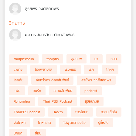
สุรีย์พร วงศ์สถิตพร
วิทยากร
ผศ.ดร.จันทร์วิภา ดิลกสัมพันธ์
thaipbsradio
thaipbs
สุขภาพ
ยา
หมอ
แพทย์
โรงพยาบาล
โรงหมอ
โรค
โกหก
โรคภัย
จันทร์วิภา ดิลกสัมพันธ์
สุรีย์พร วงศ์สถิตพร
แฟน
คนรัก
ความสัมพันธ์
podcast
Rongmhor
Thai PBS Podcast
สุขอนามัย
ThaiPBSPodcast
Health
การโกหก
ความเชื่อใจ
จับโกหก
โกหกขาว
ไม่พูดความจริง
รู้ที่หลัง
ปกปิด
ซ่อน