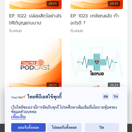
29:24
29:24
EP. 1022: ปล่อยสัตว์อย่างไร
EP. 1023: เกษียณแล้ว ทำ
ให้ได้บุญแทนบาป
อะไรดี ?
โรงหมอ
โรงหมอ
29:24
29:24
ไทยพีบีเอสใช้คุกกี้
EP. 1024: ชอบคิดไปก่อน
EP. 1025: ทดสอบอัปโหลด3
EN
TH
จนไม่มีความสุข และติดอยู่
โรงหมอ
ดาวน์โหลด Thai PBS Podcast Application
เว็บไซต์ของเรามีการจัดเก็บคุกกี้ โปรดศึกษาเพิ่มเติมที่นโยบายคุ้มครอง
กับความวิตกกังวล
ข้อมูลส่วนบุคคล
โรงหมอ
เพิ่มเติม
ยอมรับทั้งหมด
ไม่ยอมรับทั้งหมด
ปิด