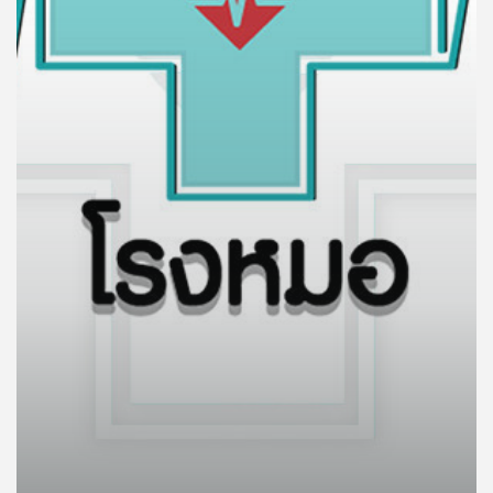
คุณ
เพลง
บทความ
ข่าว
และ
กิจกรรม
เกี่ยว
กับ
เรา