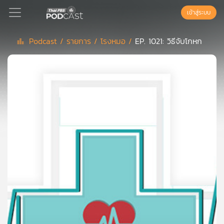
เข้าสู่ระบบ
Podcast /
รายการ /
โรงหมอ /
EP. 1021: วิธีจับโกหก
Podcast
เพล
ย์
ลิ
สต์
แนะนำ
เพล
ย์
ลิ
สต์
ของ