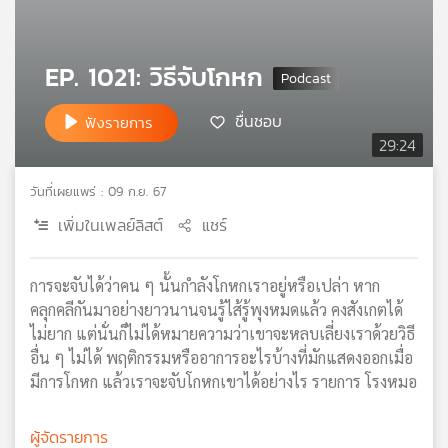
เครือ
ข่าย
วิทยุ
EP. 1021: วิธีจับโกหก
ไทย
พี
ชื่นชอบ
ฟังรายการ
บี
29:24
เอส
วันที่เผยแพร่ : 09 ก.ย. 67
เพิ่มในเพลย์ลิสต์
แชร์
แผนที่
วิทยุ
เครือ
การจะจับได้ว่าคน ๆ นั้นกำลังโกหกเราอยู่หรือเปล่า หาก
ข่าย
คลุกคลีกันมาอย่างยาวนานจนรู้ไส้รู้พุงหมดแล้ว คงสังเกตได้
ไม่ยาก แต่นั่นก็ไม่ได้หมายความว่าเขาจะหลบเลี่ยงเราด้วยวิธี
อื่น ๆ ไม่ได้ พฤติกรรมหรืออาการอะไรบ้างที่มักแสดงออกเมื่อ
มีการโกหก แล้วเราจะจับโกหกเขาได้อย่างไร รายการ โรงหมอ
ผู้จัดรายการ