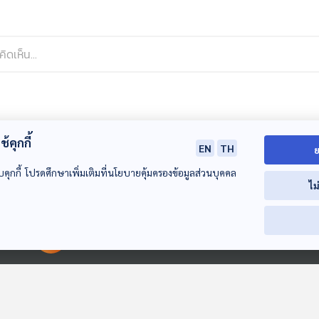
้คุกกี้
EN
TH
ย
บคุกกี้ โปรดศึกษาเพิ่มเติมที่นโยบายคุ้มครองข้อมูลส่วนบุคคล
ไม
00:00:00
00:00:00
29:07
29:07
2
EP. 1016: 10 วิธีอ้อน
EP. 1017: เอเลียน
EP. 1018: ปอดติ
แฟน ให้รักให้หลง
สปีชีส์อะไรบ้าง
ภาวะสุดอันตรายเ