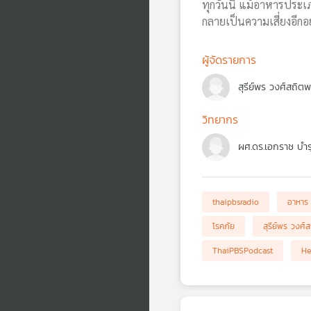
ทุกวันนี้ แม้อาหารประเ
กลายเป็นความเสี่ยงอีกอ
ผู้จัดรายการ
สุรีย์พร วงศ์สถิต
วิทยากร
ผศ.ดร.เอกราช บำรุ
thaipbsradio
อาหาร
โรคภัย
สุรีย์พร วงศ์
ThaiPBSPodcast
He