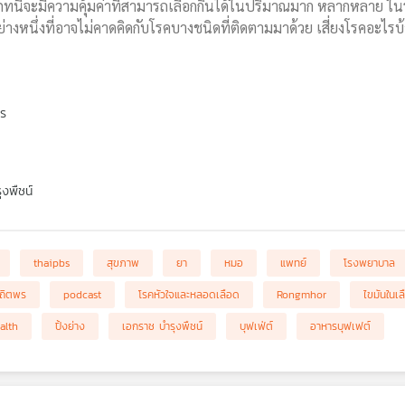
ภทนี้จะมีความคุ้มค่าที่สามารถเลือกกินได้ในปริมาณมาก หลากหลาย ใน
ย่างหนึ่งที่อาจไม่คาดคิดกับโรคบางชนิดที่ติดตามมาด้วย เสี่ยงโรคอะไ
พร
งพืชน์
thaipbs
สุขภาพ
ยา
หมอ
แพทย์
โรงพยาบาล
สถิตพร
podcast
โรคหัวใจและหลอดเลือด
Rongmhor
ไขมันในเล
alth
ปิ้งย่าง
เอกราช บำรุงพืชน์
บุฟเฟ่ต์
อาหารบุฟเฟต์