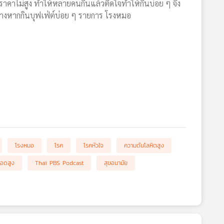
ราคาไม่สูง ทำให้หลายคนกินแล้วติดใจทำให้กินบ่อย ๆ จึง
รบ้างหากกินบุฟเฟ่ต์บ่อย ๆ รายการ โรงหมอ
โรงหมอ
โรค
โรคหัวใจ
ความดันโลหิตสูง
ือดสูง
Thai PBS Podcast
สุขอนามัย