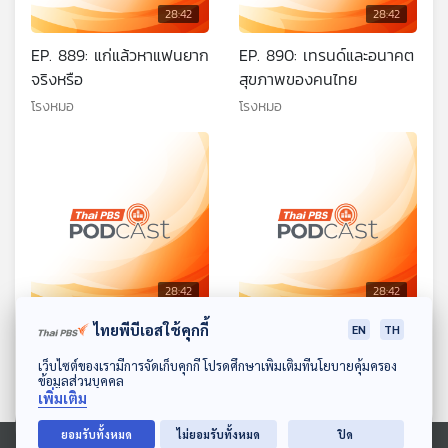
28:42
28:42
EP. 889: แก่แล้วหาแฟนยาก
EP. 890: เทรนด์และอนาคต
จริงหรือ
สุขภาพของคนไทย
โรงหมอ
โรงหมอ
28:42
28:42
ไทยพีบีเอสใช้คุกกี้
EP. 891: โรคสะเก็ดเงิน
EP. 892: คนสูงวัยในวันที่
EN
TH
อากาศเปลี่ยนแปลง
โรงหมอ
ดาวน์โหลด Thai PBS Podcast Application
เว็บไซต์ของเรามีการจัดเก็บคุกกี้ โปรดศึกษาเพิ่มเติมที่นโยบายคุ้มครอง
ข้อมูลส่วนบุคคล
โรงหมอ
เพิ่มเติม
ยอมรับทั้งหมด
ไม่ยอมรับทั้งหมด
ปิด