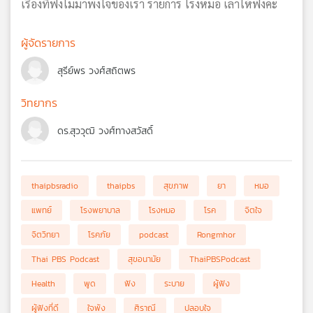
เรื่องที่ฟังไม่มาพังใจของเรา รายการ โรงหมอ เล่าให้ฟังค่ะ
ผู้จัดรายการ
สุรีย์พร วงศ์สถิตพร
วิทยากร
ดร.สุววุฒิ วงศ์ทางสวัสดิ์
thaipbsradio
thaipbs
สุขภาพ
ยา
หมอ
แพทย์
โรงพยาบาล
โรงหมอ
โรค
จิตใจ
จิตวิทยา
โรคภัย
podcast
Rongmhor
Thai PBS Podcast
สุขอนามัย
ThaiPBSPodcast
Health
พูด
ฟัง
ระบาย
ผู้ฟัง
ผู้ฟังที่ดี
ใจพัง
ศิราณี
ปลอบใจ