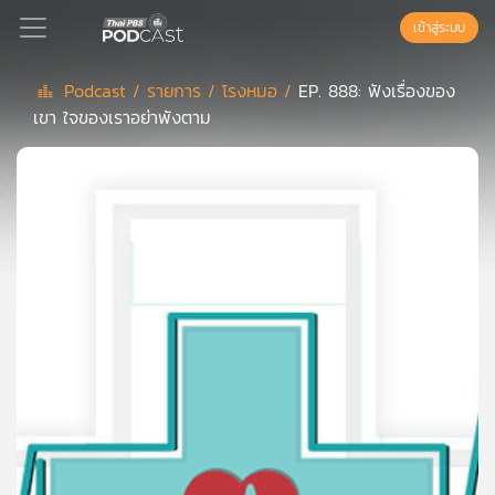
เข้าสู่ระบบ
Podcast /
รายการ /
โรงหมอ /
EP. 888: ฟังเรื่องของ
เขา ใจของเราอย่าพังตาม
Podcast
เพล
ย์
ลิ
สต์
แนะนำ
เพล
ย์
ลิ
สต์
ของ