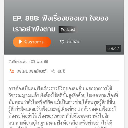
เครือ
ข่าย
EP. 888: ฟังเรื่องของเขา ใจของ
วิทยุ
ไทย
เราอย่าพังตาม
พี
บี
ชื่นชอบ
ฟังรายการ
เอส
28:42
วันที่เผยแพร่ : 03 พ.ย. 66
แผนที่
เพิ่มในเพลย์ลิสต์
แชร์
วิทยุ
เครือ
ข่าย
การต้องเป็นคนฟังเรื่องราวชีวิตของคนอื่น นอกจากการใช้
วิจารณญาณแล้ว ยังต้องใช้สติขั้นสูงอีกด้วย โดยเฉพาะเรื่องที่
บั่นทอนกำลังใจหรือชีวิต แม้เป็นการช่วยให้คนพูดรู้สึกดีขึ้น
รู้สึกว่ามีคนคอยรับฟังและอยู่เคียงข้าง แต่ตัวของคนฟังเองก็
ต้องระวังอย่าให้เรื่องของเขามาทำให้ใจของเราพังไปอีก
คน หากต้องอยู่ในฐานะคนฟัง ต้องเลือกหรือทำอย่างไรให้