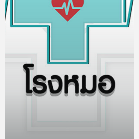
คุณ
เพลง
บทความ
ข่าว
และ
กิจกรรม
เกี่ยว
กับ
เรา