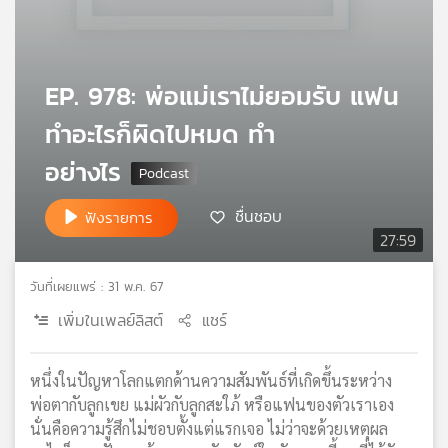
เครือ
ข่าย
วิทยุ
EP. 978: พ่อแม่เราไม่ยอมรับ แฟน
ไทย
พี
ทำอะไรก็ผิดไปหมด ทำ
บี
เอส
อย่างไร
ชื่นชอบ
ฟังรายการ
แผนที่
27:59
วิทยุ
เครือ
วันที่เผยแพร่ : 31 พ.ค. 67
ข่าย
เพิ่มในเพลย์ลิสต์
แชร์
หนึ่งในปัญหาโลกแตกด้านความสัมพันธ์ที่เกิดขึ้นระหว่าง
พ่อตากับลูกเขย แม่ผัวกับลูกสะใภ้ หรือแฟนของตัวเราเอง
นั่นคือความรู้สึกไม่ชอบตั้งแต่แรกเจอ ไม่ว่าจะด้วยเหตุผล