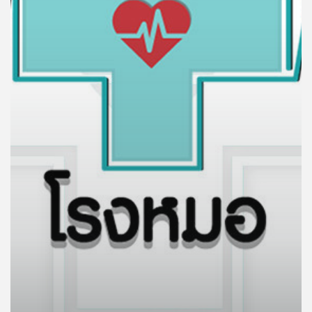
คุณ
เพลง
บทความ
ข่าว
และ
กิจกรรม
เกี่ยว
กับ
เรา