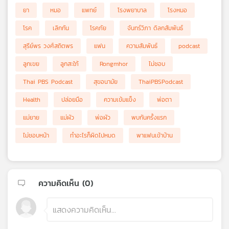
ยา
หมอ
แพทย์
โรงพยาบาล
โรงหมอ
โรค
เลิกกัน
โรคภัย
จันทร์วิภา ดิลกสัมพันธ์
สุรีย์พร วงศ์สถิตพร
แฟน
ความสัมพันธ์
podcast
ลูกเขย
ลูกสะใภ้
Rongmhor
ไม่ชอบ
Thai PBS Podcast
สุขอนามัย
ThaiPBSPodcast
Health
ปล่อยมือ
ความเข้มแข็ง
พ่อตา
แม่ยาย
แม่ผัว
พ่อผัว
พบกันครั้งแรก
ไม่ชอบหน้า
ทำอะไรก็ผิดไปหมด
พาแฟนเข้าบ้าน
ความคิดเห็น (
0
)