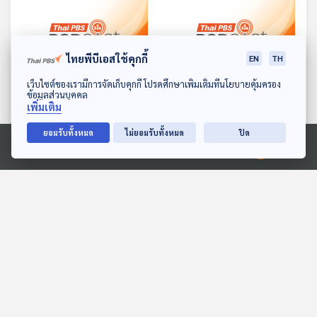
ไทยพีบีเอสใช้คุกกี้
EN
TH
27:59
27:59
ดาวน์โหลด Thai PBS Podcast Application
เว็บไซต์ของเรามีการจัดเก็บคุกกี้ โปรดศึกษาเพิ่มเติมที่นโยบายคุ้มครอง
ข้อมูลส่วนบุคคล
เพิ่มเติม
EP. 981: โรคเชื้อราแมว พบ
EP. 982: ดีท็อกซ์สารพิษ
ได้บ่อย ติดต่อได้ แถม
โลหะหนัก ด้วยอาหารจาก
ยอมรับทั้งหมด
ไม่ยอมรับทั้งหมด
ปิด
อันตราย
ธรรมชาติ
โรงหมอ
โรงหมอ
Ⓒ 2020 องค์การกระจายเสียงและแพร่ภาพสาธารณะแห่งประเทศไทย
ตอนที่เกี่ยวข้อง