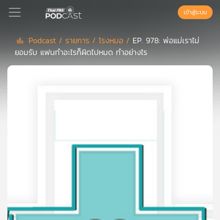
เข้าสู่ระบบ
Podcast /
รายการ /
โรงหมอ /
EP. 978: พ่อแม่เราไม่
ยอมรับ แฟนทำอะไรก็ผิดไปหมด ทำอย่างไร
Podcast
เพล
ย์
ลิ
สต์
แนะนำ
เพล
ย์
ลิ
สต์
ของ