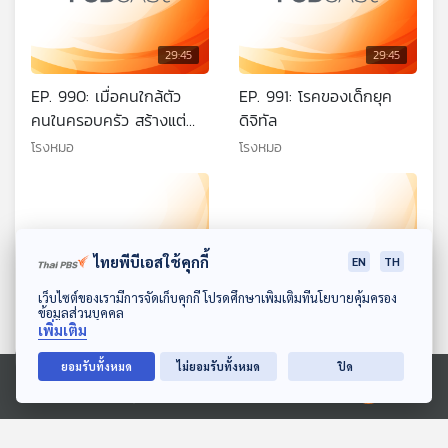
29:45
29:45
EP. 990: เมื่อคนใกล้ตัว
EP. 991: โรคของเด็กยุค
คนในครอบครัว สร้างแต่
ดิจิทัล
เรื่อง Toxic
โรงหมอ
โรงหมอ
ไทยพีบีเอสใช้คุกกี้
EN
TH
ดาวน์โหลด Thai PBS Podcast Application
เว็บไซต์ของเรามีการจัดเก็บคุกกี้ โปรดศึกษาเพิ่มเติมที่นโยบายคุ้มครอง
ข้อมูลส่วนบุคคล
เพิ่มเติม
29:45
29:45
ยอมรับทั้งหมด
ไม่ยอมรับทั้งหมด
ปิด
EP. 992: เมื่อคนสูงวัยป่วย
EP. 993: คุณค่าที่แตกต่าง
จิตเวช สาเหตุเกิดจากอะไร
จากชนิดและสีของกล้วย
Ⓒ 2020 องค์การกระจายเสียงและแพร่ภาพสาธารณะแห่งประเทศไทย
ดูแลอย่างไร
โรงหมอ
โรงหมอ