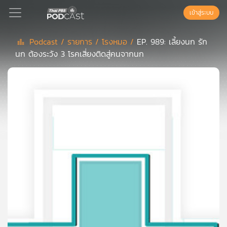
เข้าสู่ระบบ
Podcast /
รายการ /
โรงหมอ /
EP. 989: เลี้ยงนก รัก
นก ต้องระวัง 3 โรคเสี่ยงติดสู่คนจากนก
Podcast
เพล
ย์
ลิ
สต์
แนะนำ
เพล
ย์
ลิ
สต์
ของ