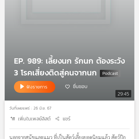
เครือ
ข่าย
วิทยุ
ไทย
พี
บี
เอส
EP. 989: เลี้ยงนก รักนก ต้องระวัง
3 โรคเสี่ยงติดสู่คนจากนก
แผนที่
วิทยุ
เครือ
ชื่นชอบ
ฟังรายการ
ข่าย
29:45
วันที่เผยแพร่ : 26 มิ.ย. 67
เพิ่มในเพลย์ลิสต์
แชร์
นอกจากสุนัขและแมว ที่เป็นสัตว์เลี้ยงยอดนิยมแล้ว สัตว์ปีก