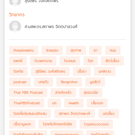
สุรีย์พร วงศ์สถิตพร
วิทยากร
ศ.นสพ.ดร.สถาพร จิตตปาลวงศ์
thaipbsradio
thaipbs
สุขภาพ
ยา
หมอ
แพทย์
โรงพยาบาล
โรงหมอ
โรค
สัตว์เลี้ยง
โรคภัย
สุรีย์พร วงศ์สถิตพร
เชื้อรา
นกพิราบ
podcast
นกแก้ว
Rongmhor
มูลสัตว์
Thai PBS Podcast
สารคัดหลั่ง
สุขอนามัย
ThaiPBSPodcast
นก
Health
เลี้ยงนก
โรคเยื่อหุ้มสมองอักเสบ
สถาพร จิตตปาลพงศ์
นกเลี้ยง
เชื้อรามูลนก
โรคคริปโตคอกโคสิส
Cryptococcosis
โรคฮิสโตพลาสโมซิส
Histoplasmosis
โรคไข้นกแก้ว