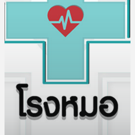
คุณ
เพลง
บทความ
ข่าว
และ
กิจกรรม
เกี่ยว
กับ
เรา