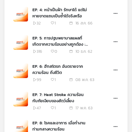
เครือ
EP. 4: หน้าเป็นฝ้า รักษาได้ แต่ไม่
ข่าย
หายขาดแถมเป็นซ้ำได้จริงหรือ
วิทยุ
32
1
16 ส.ค. 66
ไทย
พี
EP. 5: การปฐมพยาบาลแผลที่
บี
เกิดจากความร้อนอย่างถูกต้อง :
เอส
(Health Talk Health Tips)
316
0
10 ธ.ค. 62
EP. 6: ฮีทสโตรก อันตรายจาก
แผนที่
ความร้อน ถึงชีวิต
วิทยุ
99
1
08 พ.ค. 63
เครือ
ข่าย
EP. 7: Heat Stroke ความร้อน
กับภัยเงียบของสัตว์เลี้ยง
47
1
17 พ.ค. 63
EP. 8: โรคและอาการ เมื่อทำงาน
ท่ามกลางความร้อน