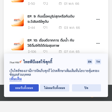
50
2
01 พ.ค. 66
EP. 9: กินเนื้อหมูไม่สุกหรือกินดิบ
ระวังโรคไข้หูดับ
44
1
03 พ.ค. 66
EP. 10: เรื่องดีจากการ ดื่มน้ำ กับ
วิธีดื่มให้ได้ดีต่อสุขภาพ
106
1
07 ต.ค. 65
ไทยพีบีเอสใช้คุกกี้
EN
TH
EP. 11: โรคลมพิษ
ดาวน์โหลด Thai PBS Podcast Application
93
1
19 ต.ค. 65
เว็บไซต์ของเรามีการจัดเก็บคุกกี้ โปรดศึกษาเพิ่มเติมที่นโยบายคุ้มครอง
ข้อมูลส่วนบุคคล
เพิ่มเติม
EP. 12: ร้อนใน อาการสุดฮิตของ
ยอมรับทั้งหมด
ไม่ยอมรับทั้งหมด
ปิด
คนทุกวัย
90
1
06 มิ.ย. 65
Ⓒ 2020 องค์การกระจายเสียงและแพร่ภาพสาธารณะแห่งประเทศไทย
EP. 13: โรคแพ้เหงื่อตัวเอง