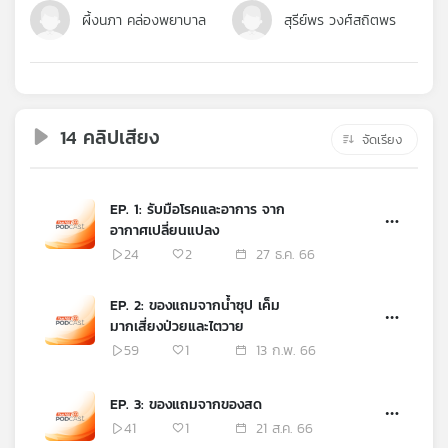
คุณ
ผึ้งนภา คล่องพยาบาล
สุรีย์พร วงศ์สถิตพร
เพลง
14 คลิปเสียง
จัดเรียง
บทความ
EP. 1: รับมือโรคและอาการ จาก
อากาศเปลี่ยนแปลง
ข่าว
และ
24
2
27 ธ.ค. 66
กิจกรรม
EP. 2: ของแถมจากน้ำซุป เค็ม
มากเสี่ยงป่วยและไตวาย
เกี่ยว
59
1
13 ก.พ. 66
กับ
เรา
EP. 3: ของแถมจากของสด
41
1
21 ส.ค. 66