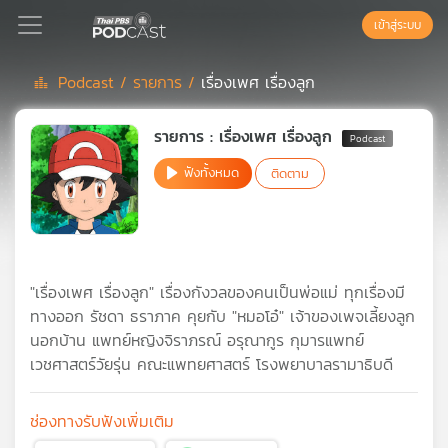
เข้าสู่ระบบ
Podcast /
รายการ /
เรื่องเพศ เรื่องลูก
Podcast
รายการ : เรื่องเพศ เรื่องลูก
ฟังทั้งหมด
ติดตาม
เพล
ย์
ลิ
สต์
แนะนำ
"เรื่องเพศ เรื่องลูก" เรื่องกังวลของคนเป็นพ่อแม่ ทุกเรื่องมี
ทางออก รัชดา ธราภาค คุยกับ "หมอโอ๋" เจ้าของเพจเลี้ยงลูก
นอกบ้าน แพทย์หญิงจิราภรณ์ อรุณากูร กุมารแพทย์
เพล
เวชศาสตร์วัยรุ่น คณะแพทยศาสตร์ โรงพยาบาลรามาธิบดี
ย์
ลิ
สต์
ช่องทางรับฟังเพิ่มเติม
ของ