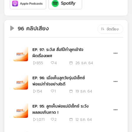
คุณ
เพลง
96 คลิปเสียง
จัดเรียง
บทความ
EP. 97: ระวัง! สื่อโป๊ทำลูกเข้าใจ
ผิดเรื่องเพศ
855
4
26 ธ.ค. 64
ข่าว
และ
EP. 96: เมื่อเห็นลูกวัยรุ่นมีเซ็กซ์
กิจกรรม
พ่อแม่ทำใจอย่างไรดี
154
1
19 ธ.ค. 64
เกี่ยว
EP. 95: ลูกเห็นพ่อแม่มีเซ็กซ์ ระวัง
กับ
ผลลบเกินคาด !
เรา
1,071
2
12 ธ.ค. 64