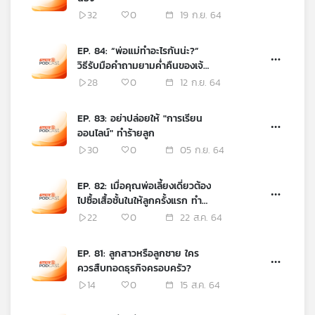
32
0
19 ก.ย. 64
EP. 84: “พ่อแม่ทำอะไรกันน่ะ?”
วิธีรับมือคำถามยามค่ำคืนของเจ้า
ตัวเล็ก
28
0
12 ก.ย. 64
EP. 83: อย่าปล่อยให้ "การเรียน
ออนไลน์" ทำร้ายลูก
30
0
05 ก.ย. 64
EP. 82: เมื่อคุณพ่อเลี้ยงเดี่ยวต้อง
ไปซื้อเสื้อชั้นในให้ลูกครั้งแรก ทำ
อย่างไรดี?
22
0
22 ส.ค. 64
EP. 81: ลูกสาวหรือลูกชาย ใคร
ควรสืบทอดธุรกิจครอบครัว?
14
0
15 ส.ค. 64