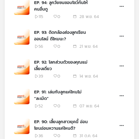
EP. 94: ลูกวัยซนชอบโชว์ก้นให้
เครือ
คนอื่นดู
ข่าย
115
0
28 พ.ย. 64
วิทยุ
ไทย
EP. 93: ติดกล้องส่องลูกเรียน
พี
ออนไลน์ ดีไหมนะ?
บี
56
0
21 พ.ย. 64
เอส
EP. 92: โลกส่วนตัวของคุณแม่
เลี้ยงเดี่ยว
แผนที่
39
0
14 พ.ย. 64
วิทยุ
เครือ
ข่าย
EP. 91: เล่นกับลูกแค่ไหนไม่
“ละเมิด”
52
0
07 พ.ย. 64
EP. 90: เลี้ยงลูกสาวยุคนี้ อ่อน
โยนอ่อนหวานแค่ไหนดี?
36
0
31 ต.ค. 64