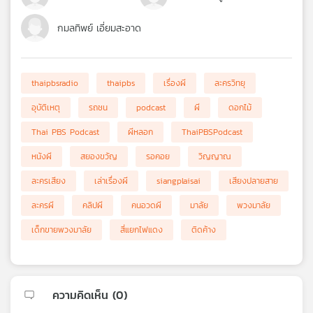
กมลทิพย์ เอี่ยมสะอาด
thaipbsradio
thaipbs
เรื่องผี
ละครวิทยุ
อุบัติเหตุ
รถชน
podcast
ผี
ดอกไม้
Thai PBS Podcast
ผีหลอก
ThaiPBSPodcast
หนังผี
สยองขวัญ
รอคอย
วิญญาณ
ละครเสียง
เล่าเรื่องผี
siangplaisai
เสียงปลายสาย
ละครผี
คลิปผี
คนอวดผี
มาลัย
พวงมาลัย
เด็กขายพวงมาลัย
สี่แยกไฟแดง
ติดค้าง
ความคิดเห็น (
0
)