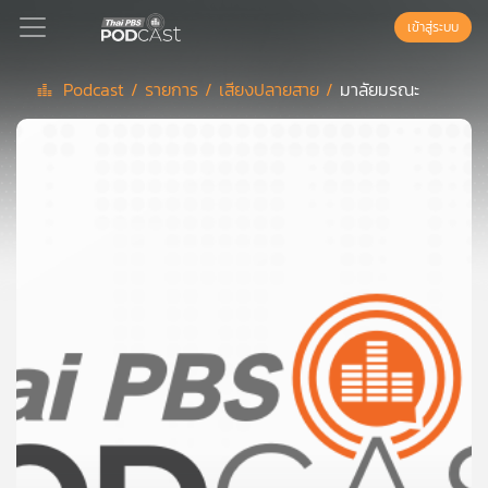
เข้าสู่ระบบ
Podcast /
รายการ /
เสียงปลายสาย /
มาลัยมรณะ
Podcast
เพล
ย์
ลิ
สต์
แนะนำ
เพล
ย์
ลิ
สต์
ของ