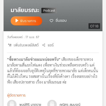
เครือ
มาลัยมรณะ
ข่าย
วิทยุ
ชื่นชอบ
ฟังรายการ
ไทย
07:18
พี
บี
เอส
วันที่เผยแพร่ : 17 เม.ย. 67
เพิ่มในเพลย์ลิสต์
แชร์
แผนที่
วิทยุ
"ซื้อพวงมาลัยช่วยผมหน่อยครับ"
เสียงของเด็กขายพวง
เครือ
มาลัยตามสี่แยกไฟแดง เพื่อหาเงินช่วยเหลือครอบครัว แต่
ข่าย
แล้วก็ต้องเจอกับอุบัติเหตุในจุดที่ขายพวงมาลัย แต่เด็กคนนั้น
ก็ไม่ได้ไปไหน รอสะสางในเรื่องที่ยังค้างคา เรื่องจะจบอย่างไร
ฟัง เสียงปลายสาย เรื่อง มาลัยมรณะ ค่ะ
ผู้จัดรายการ
พงษ์ศิริ มาตราช
คณิศร สมบูรณ์