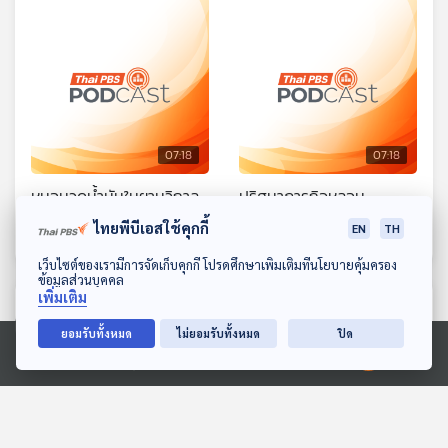
07:18
07:18
หมอนวดน้ำมันในยามวิกาล
ปริศนาภารกิจหลอน
เสียงปลายสาย
เสียงปลายสาย
ไทยพีบีเอสใช้คุกกี้
EN
TH
ดาวน์โหลด Thai PBS Podcast Application
เว็บไซต์ของเรามีการจัดเก็บคุกกี้ โปรดศึกษาเพิ่มเติมที่นโยบายคุ้มครอง
ข้อมูลส่วนบุคคล
เพิ่มเติม
ตอนที่เกี่ยวข้อง
ยอมรับทั้งหมด
ไม่ยอมรับทั้งหมด
ปิด
Ⓒ 2020 องค์การกระจายเสียงและแพร่ภาพสาธารณะแห่งประเทศไทย