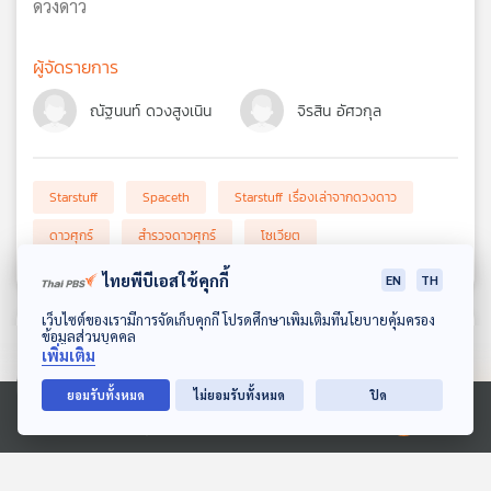
ดวงดาว
เครือ
ข่าย
ผู้จัดรายการ
วิทยุ
ไทย
ณัฐนนท์ ดวงสูงเนิน
จิรสิน อัศวกุล
พี
บี
เอส
Starstuff
Spaceth
Starstuff เรื่องเล่าจากดวงดาว
ดาวศุกร์
สำรวจดาวศุกร์
โซเวียต
แผนที่
วิทยุ
ไทยพีบีเอสใช้คุกกี้
EN
TH
เครือ
ดาวน์โหลด Thai PBS Podcast Application
เว็บไซต์ของเรามีการจัดเก็บคุกกี้ โปรดศึกษาเพิ่มเติมที่นโยบายคุ้มครอง
ข่าย
ความคิดเห็น (
0
)
ข้อมูลส่วนบุคคล
เพิ่มเติม
ยอมรับทั้งหมด
ไม่ยอมรับทั้งหมด
ปิด
Ⓒ 2020 องค์การกระจายเสียงและแพร่ภาพสาธารณะแห่งประเทศไทย
ยกเลิก
ส่งความคิดเห็น