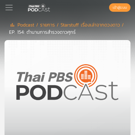
เข้าสู่ระบบ
Podcast /
รายการ /
Starstuff เรื่องเล่าจากดวงดาว /
EP. 154: ตำนานการสำรวจดาวศุกร์
Podcast
เพล
ย์
ลิ
สต์
แนะนำ
เพล
ย์
ลิ
สต์
ของ