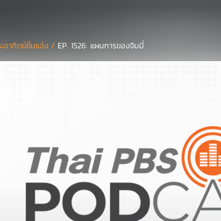
ะอาทิตย์ยิ้มแฉ่ง /
EP. 1526: แผนการของจิมมี่