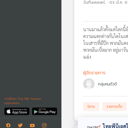
วันที่เผยแพร่ : 03 มี.ค. 6
นานมาแล้วตั้งแต่โลกนี้ย
ความแตกต่างกันไดโนเสาร์
โนเสารที่มีปีก พวกมันคอยเ
พวกมันเบื่อมาก อยู่มาว
แฉ่ง
ผู้จัดรายการ
กลุ่มคนตัวดี
ดาวน์โหลด Thai PBS Podcast
Application
นิทาน
รายการเด็ก
ไทยพีบีเอสใช