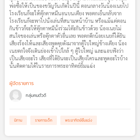
พ่อซื้อให้เป็นของขวัญวันเกิดในปีนี้ ตอนกลางวันน้องเนยไป
เครือ
โรงเรียนก็จะให้ตุ๊กตาหมีนอนบนเตียง พอตกเย็นกลับจาก
ข่าย
วิทยุ
โรงเรียนก็จะพาไปนั่งเล่นที่สนามหน้าบ้าน หรือแม้แต่ตอน
ไทย
กินข้าวก็จะให้ตุ๊กตาหมีนั่งร่วมโต๊ะกินข้าวด้วย น้องเนยไม่
พี
สนใจของเล่นหรือตุ๊กตาตัวอื่นเลย พอตกดึกน้อยเนยก็ได้ยิน
บี
เสียงร้องไห้และเสียงพูดคุยดังมาจากตู้ใบใหญ่ข้างเตียง น้อง
เอส
เนยตกใจจึงเดินย่องเข้าไปใกล้ ๆ ตู้ใบใหญ่ และแอบฟังว่า
เป็นเสียงอะไร เสียงที่ได้ยินจะเป็นเสียงใครและพูดอะไรบ้าง
นั้นติดตามได้ในรายการพระอาทิตย์ยิ้มแฉ่ง
แผนที่
วิทยุ
ผู้จัดรายการ
เครือ
ข่าย
กลุ่มคนตัวดี
นิทาน
รายการเด็ก
พระอาทิตย์ยิ้มแฉ่ง