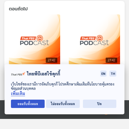
ตอนถัดไป
27:42
27:42
EP. 1588: ลาน้อยกับราชสีห์
EP. 1589: พญาเหยี่ยวกับ
ไทยพีบีเอสใช้คุกกี้
EN
TH
ดวงอาทิตย์
พระอาทิตย์ยิ้มแฉ่ง
ดาวน์โหลด Thai PBS Podcast Application
เว็บไซต์ของเรามีการจัดเก็บคุกกี้ โปรดศึกษาเพิ่มเติมที่นโยบายคุ้มครอง
พระอาทิตย์ยิ้มแฉ่ง
ข้อมูลส่วนบุคคล
เพิ่มเติม
ยอมรับทั้งหมด
ไม่ยอมรับทั้งหมด
ปิด
Ⓒ 2020 องค์การกระจายเสียงและแพร่ภาพสาธารณะแห่งประเทศไทย