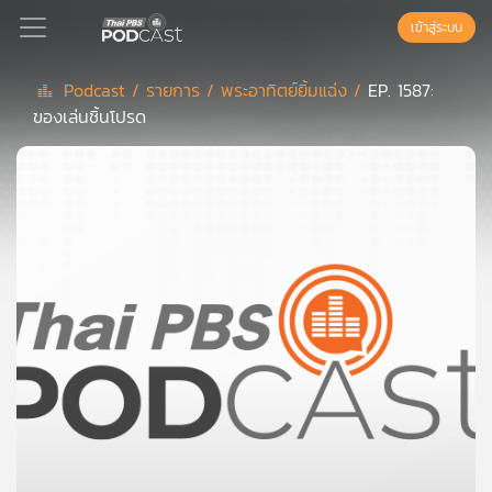
เข้าสู่ระบบ
Podcast /
รายการ /
พระอาทิตย์ยิ้มแฉ่ง /
EP. 1587:
ของเล่นชิ้นโปรด
Podcast
เพล
ย์
ลิ
สต์
แนะนำ
เพล
ย์
ลิ
สต์
ของ