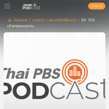
เข้าสู่ระบบ
Podcast /
รายการ /
พระอาทิตย์ยิ้มแฉ่ง /
EP. 1713:
เจ้าชายขนมหวาน
Podcast
เพล
ย์
ลิ
สต์
แนะนำ
เพล
ย์
ลิ
สต์
ของ