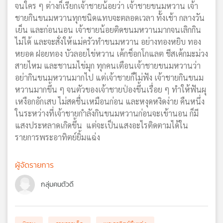
จนใคร ๆ ต่างก็เรียกเจ้าชายน้อยว่า เจ้าชายขนมหวาน เจ้า
เครือ
ชายกินขนมหวานทุกชนิดแทบจะตลอดเวลา ทั้งเช้า กลางวัน
ข่าย
เย็น และก่อนนอน เจ้าชายน้อยติดขนมหวานมากจนเลิกกิน
วิทยุ
ไม่ได้ และจะสั่งให้แม่ครัวทำขนมหวาน อย่างทองหยิบ ทอง
ไทย
หยอด ฝอยทอง บัวลอยไข่หวาน เค้กช็อกโกแลต ชีสเค้กมะม่วง
พี
สายไหม และชานมไข่มุก ทุกคนเตือนเจ้าชายขนมหวานว่า
บี
เอส
อย่ากินขนมหวานมากไป แต่เจ้าชายก็ไม่ฟัง เจ้าชายกินขนม
หวานมากขึ้น ๆ จนตัวของเจ้าชายป่องขึ้นเรื่อย ๆ ทำให้ฟันผุ
เหงือกอักเสบ ไม่สดชื่นเหมือนก่อน และหงุดหงิดง่าย คืนหนึ่ง
ในระหว่างที่เจ้าชายกำลังกินขนมหวานก่อนจะเข้านอน ก็มี
แผนที่
วิทยุ
แสงประหลาดเกิดขึ้น แต่จะเป็นแสงอะไรติดตามได้ใน
เครือ
รายการพระอาทิตย์ยิ้มแฉ่ง
ข่าย
ผู้จัดรายการ
กลุ่มคนตัวดี