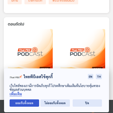
นิทาน
รายการเด็ก
พระอาทิตย์ยิ้มแฉ่ง
ตอนถัดไป
28:36
28:36
ไทยพีบีเอสใช้คุกกี้
EN
TH
EP. 1714: เหมียวเหมียวจะไม่
EP. 1715: ไม้กวาดไม่วิเศษ
โกหกแล้วครับ
ของแม่มดจิ๋วมินนี่
ดาวน์โหลด Thai PBS Podcast Application
เว็บไซต์ของเรามีการจัดเก็บคุกกี้ โปรดศึกษาเพิ่มเติมที่นโยบายคุ้มครอง
ข้อมูลส่วนบุคคล
พระอาทิตย์ยิ้มแฉ่ง
พระอาทิตย์ยิ้มแฉ่ง
เพิ่มเติม
ยอมรับทั้งหมด
ไม่ยอมรับทั้งหมด
ปิด
Ⓒ 2020 องค์การกระจายเสียงและแพร่ภาพสาธารณะแห่งประเทศไทย