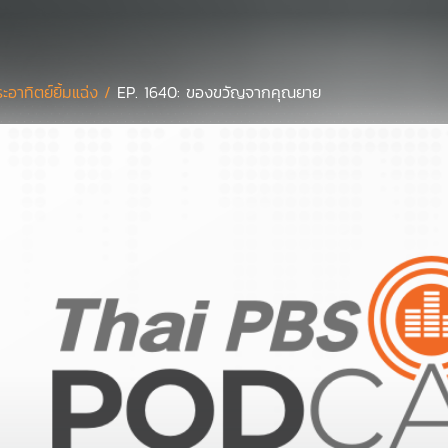
ะอาทิตย์ยิ้มแฉ่ง /
EP. 1640: ของขวัญจากคุณยาย