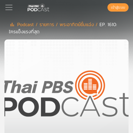
เข้าสู่ระบบ
Podcast /
รายการ /
พระอาทิตย์ยิ้มแฉ่ง /
EP. 1610:
ใครแข็งแรงที่สุด
Podcast
เพล
ย์
ลิ
สต์
แนะนำ
เพล
ย์
ลิ
สต์
ของ