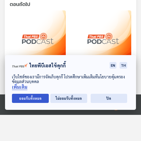
ตอนถัดไป
28:12
28:12
ไทยพีบีเอสใช้คุกกี้
EN
TH
EP. 1611: แพนด้า...เป็นหวัด
EP. 1612: ลิงจ๋อไม่ได้ตั้งใจ
ดาวน์โหลด Thai PBS Podcast Application
เว็บไซต์ของเรามีการจัดเก็บคุกกี้ โปรดศึกษาเพิ่มเติมที่นโยบายคุ้มครอง
พระอาทิตย์ยิ้มแฉ่ง
พระอาทิตย์ยิ้มแฉ่ง
ข้อมูลส่วนบุคคล
เพิ่มเติม
ยอมรับทั้งหมด
ไม่ยอมรับทั้งหมด
ปิด
Ⓒ 2020 องค์การกระจายเสียงและแพร่ภาพสาธารณะแห่งประเทศไทย
28:12
28:12