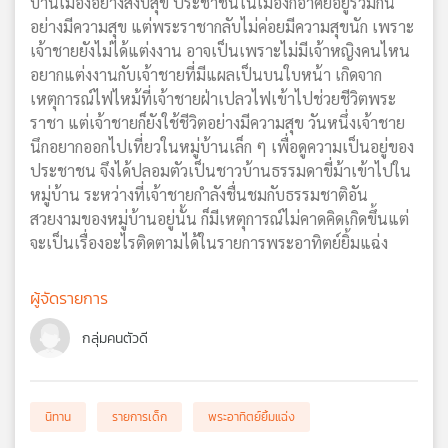
บ้านเมืองอย่างสงบสุข ประชาชนในเมืองก็อาศัยอยู่ร่วมกัน
เครือ
อย่างมีความสุข แต่พระราชากลับไม่ค่อยมีความสุขนัก เพราะ
ข่าย
เจ้าชายยังไม่ได้แต่งงาน อาจเป็นเพราะไม่มีเจ้าหญิงคนไหน
วิทยุ
อยากแต่งงานกับเจ้าชายที่มีแผลเป็นบนใบหน้า เกิดจาก
ไทย
เหตุการณ์ไฟไหม้ที่เจ้าชายฝ่าเปลวไฟเข้าไปช่วยชีวิตพระ
พี
ราชา แต่เจ้าชายก็ยังใช้ชีวิตอย่างมีความสุข วันหนึ่งเจ้าชาย
บี
นึกอยากออกไปเที่ยวในหมู่บ้านเล็ก ๆ เพื่อดูความเป็นอยู่ของ
เอส
ประชาชน จึงได้ปลอมตัวเป็นชาวบ้านธรรมดาขี่ม้าเข้าไปใน
หมู่บ้าน ระหว่างที่เจ้าชายกำลังชื่นชมกับธรรมชาติอัน
สวยงามของหมู่บ้านอยู่นั้น ก็มีเหตุการณ์ไม่คาดคิดเกิดขึ้นแต่
แผนที่
จะเป็นเรื่องอะไรติดตามได้ในรายการพระอาทิตย์ยิ้มแฉ่ง
วิทยุ
เครือ
ข่าย
ผู้จัดรายการ
กลุ่มคนตัวดี
นิทาน
รายการเด็ก
พระอาทิตย์ยิ้มแฉ่ง