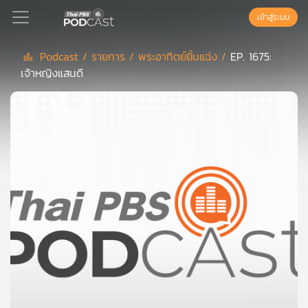
เข้าสู่ระบบ
Podcast /
รายการ /
พระอาทิตย์ยิ้มแฉ่ง /
EP. 1675:
เจ้าหญิงแสนดี
Podcast
เพล
ย์
ลิ
สต์
แนะนำ
เพล
ย์
ลิ
สต์
ของ