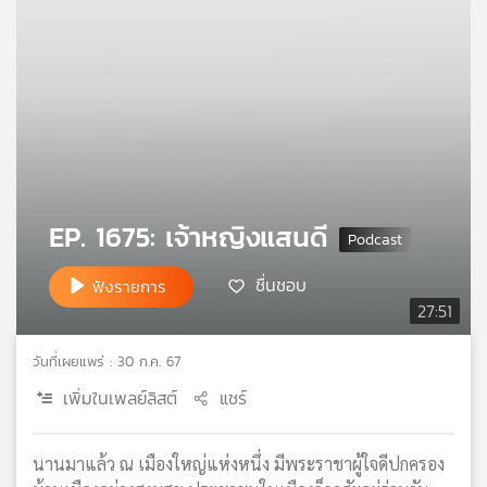
คุณ
เพลง
บทความ
EP. 1675: เจ้าหญิงแสนดี
ข่าว
และ
ชื่นชอบ
ฟังรายการ
กิจกรรม
27:51
วันที่เผยแพร่ : 30 ก.ค. 67
เกี่ยว
เพิ่มในเพลย์ลิสต์
แชร์
กับ
เรา
นานมาแล้ว ณ เมืองใหญ่แห่งหนึ่ง มีพระราชาผู้ใจดีปกครอง