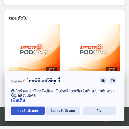
ตอนถัดไป
27:51
27:51
ไทยพีบีเอสใช้คุกกี้
EP. 1676: หอยทากน้อย
EP. 1677: อยากขนฟูบ้างจัง
EN
TH
สงสัย... จะกลับบ้านยังไงนะ
พระอาทิตย์ยิ้มแฉ่ง
ดาวน์โหลด Thai PBS Podcast Application
เว็บไซต์ของเรามีการจัดเก็บคุกกี้ โปรดศึกษาเพิ่มเติมที่นโยบายคุ้มครอง
ข้อมูลส่วนบุคคล
พระอาทิตย์ยิ้มแฉ่ง
เพิ่มเติม
ยอมรับทั้งหมด
ไม่ยอมรับทั้งหมด
ปิด
Ⓒ 2020 องค์การกระจายเสียงและแพร่ภาพสาธารณะแห่งประเทศไทย