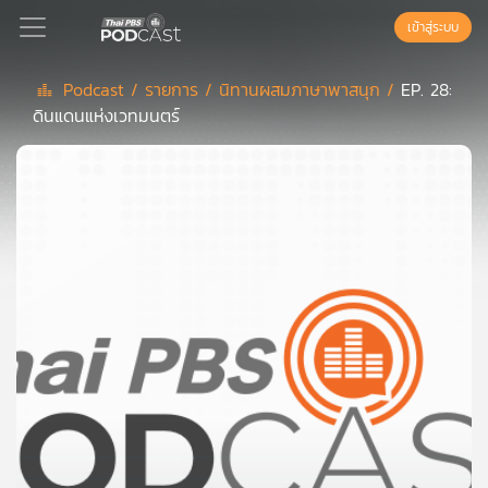
เข้าสู่ระบบ
Podcast /
รายการ /
นิทานผสมภาษาพาสนุก /
EP. 28:
ดินแดนแห่งเวทมนตร์
Podcast
เพล
ย์
ลิ
สต์
แนะนำ
เพล
ย์
ลิ
สต์
ของ