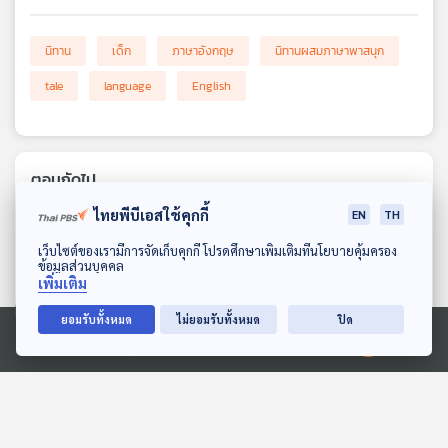
นิทาน
เด็ก
ภาษาอังกฤษ
นิทานผสมภาษาพาสนุก
tale
language
English
ตอนถัดไป
ไทยพีบีเอสใช้คุกกี้
EN
TH
ดาวน์โหลด Thai PBS Podcast Application
เว็บไซต์ของเรามีการจัดเก็บคุกกี้ โปรดศึกษาเพิ่มเติมที่นโยบายคุ้มครอง
ข้อมูลส่วนบุคคล
เพิ่มเติม
ยอมรับทั้งหมด
ไม่ยอมรับทั้งหมด
ปิด
Ⓒ 2020 องค์การกระจายเสียงและแพร่ภาพสาธารณะแห่งประเทศไทย
09:45
09:45
EP. 29: ดูสิฉันเป็นใคร
EP. 30: ร่วมแรงร่วมใจ
นิทานผสมภาษาพาสนุก
นิทานผสมภาษาพาสนุก