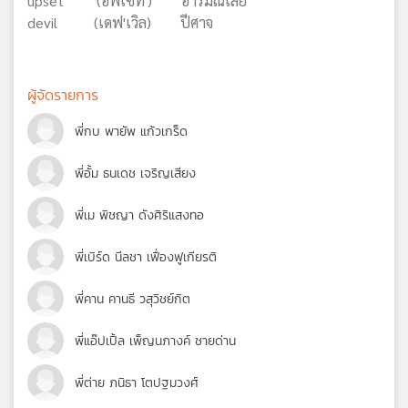
upset (อัพเซท') อารมณ์เสีย
devil (เดฟ'เวิล) ปีศาจ
ผู้จัดรายการ
พี่กบ พายัพ แก้วเกร็ด
พี่อั้ม ธนเดช เจริญเสียง
พี่เม พิชญา ดังศิริแสงทอ
พี่เบิร์ด นีลชา เฟื่องฟูเกียรติ
พี่คาน คานธี วสุวิชย์กิต
พี่แอ๊ปเปิ้ล เพ็ญนภางค์ ชายด่าน
พี่ต่าย ภนิธา โตปฐมวงศ์