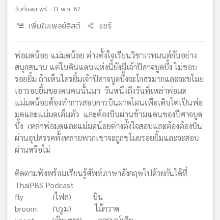
วันที่เผยแพร่ : 13 พ.ค. 67
เครือ
ข่าย
เพิ่มในเพลย์ลิสต์
แชร์
วิทยุ
ไทย
พี
พ่อมดน้อย แม่มดน้อย ต่างตั้งใจเรียนวิชาเวทมนต์กันอย่าง
บี
สนุกสนาน แต่ในดินแดนแห่งนี้ยังมีเจ้าปีศาจบูดบึ้ง ไม่ชอบ
เอส
รอยยิ้ม ถ้าเห็นใครยิ้มเจ้าปีศาจบูดบึ้งจะโกธรมากและจะขโมย
เอารอยยิ้มของคนคนนั้นมา วันหนึ่งถึงวันที่เหล่าพ่อมด
แม่มดน้อยต้องทำการสอบการบินผาดโผนเพื่อเติบโตเป็นพ่อ
แผนที่
มดและแม่มดเต็มตัว และต้องบินผ่านข้ามแดนของปีศาจบูด
วิทยุ
บึ้ง เหล่าพ่อมดและแม่มดน้อยต่างตั้งใจสอบและต้องต้องบิน
เครือ
ผ่านอุปสรรคทั้งหลายพวกเขาจะถูกขโมยรอยยิ้มและจะสอบ
ข่าย
ผ่านหรือไม่
ติดตามฟังพร้อมเรียนรู้ศัพท์ภาษาอังกฤษไปด้วยกันได้ที่
ThaiPBS Podcast
fly (ไฟล) บิน
broom (บรูม) ไม้กวาด