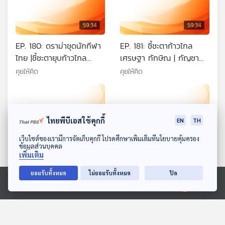
59:34
59:34
EP. 180: ดราม่าชุดนักกีฬา
EP. 181: ชี้ชะตาก้าวไกล
ไทย |ชี้ชะตายุบก้าวไกล
เศรษฐา ทักษิณ | กัญชา
จับตาใบบริสุทธิ์ทักษิณ |
เบื้องหลังปฏิรูปเขาใหญ่ | ชี้
คุยให้คิด
คุยให้คิด
แจ้งงบเดินทางต่างประเทศ
โพรงให้กระรอก Digital
นายกฯ
Wallet
ไทยพีบีเอสใช้คุกกี้
EN
TH
ดาวน์โหลด Thai PBS Podcast Application
เว็บไซต์ของเรามีการจัดเก็บคุกกี้ โปรดศึกษาเพิ่มเติมที่นโยบายคุ้มครอง
ข้อมูลส่วนบุคคล
เพิ่มเติม
59:34
59:34
ยอมรับทั้งหมด
ไม่ยอมรับทั้งหมด
ปิด
EP. 182: ทักษิณ ทำไมขอไป
EP. 183: เกร็ดการยุบพรรค
Ⓒ 2020 องค์การกระจายเสียงและแพร่ภาพสาธารณะแห่งประเทศไทย
ดูไบ | เศรษฐาขอความเป็น
ของศาล รธน. | อนาคต
ธรรมศาล รธน. | อ.วีระถก
พรรคประชาชน | เลือกตั้งปี
คุยให้คิด
คุยให้คิด
งบดิจิทัล วาระ 2
70 เพื่อไทย ไม่ง่าย