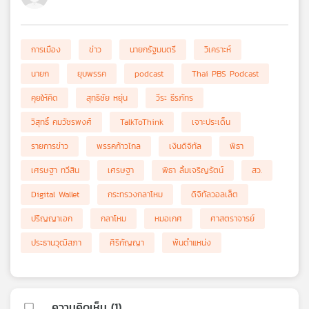
การเมือง
ข่าว
นายกรัฐมนตรี
วิเคราะห์
นายก
ยุบพรรค
podcast
Thai PBS Podcast
คุยให้คิด
สุทธิชัย หยุ่น
วีระ ธีรภัทร
วิสุทธิ์ คมวัชรพงศ์
TalkToThink
เจาะประเด็น
รายการข่าว
พรรคก้าวไกล
เงินดิจิทัล
พิธา
เศรษฐา ทวีสิน
เศรษฐา
พิธา ลิ้มเจริญรัตน์
สว.
Digital Wallet
กระทรวงกลาโหม
ดิจิทัลวอลเล็ต
ปริญญาเอก
กลาโหม
หมอเกศ
ศาสตราจารย์
ประธานวุฒิสภา
ศิริกัญญา
พ้นตำแหน่ง
ความคิดเห็น (
1
)