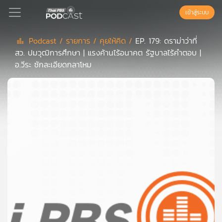
เข้าสู่ระบบ
Podcast /
รายการ /
คุยให้คิด /
EP. 179: ดราม่าว่าที่
สว. ปมวุฒิการศึกษา | แรงค้านไร้อนาคต รัฐบาลไร้คำตอบ |
Podcast
อ.วีระ ซักละเอียดกลาโหม
เพล
ย์
ลิ
สต์
แนะนำ
เพล
ย์
ลิ
สต์
ของ