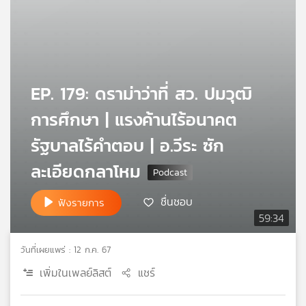
เครือ
ข่าย
วิทยุ
ไทย
พี
EP. 179: ดราม่าว่าที่ สว. ปมวุฒิ
บี
เอส
การศึกษา | แรงค้านไร้อนาคต
รัฐบาลไร้คำตอบ | อ.วีระ ซัก
แผนที่
ละเอียดกลาโหม
วิทยุ
เครือ
ชื่นชอบ
ข่าย
ฟังรายการ
59:34
วันที่เผยแพร่ : 12 ก.ค. 67
เพิ่มในเพลย์ลิสต์
แชร์