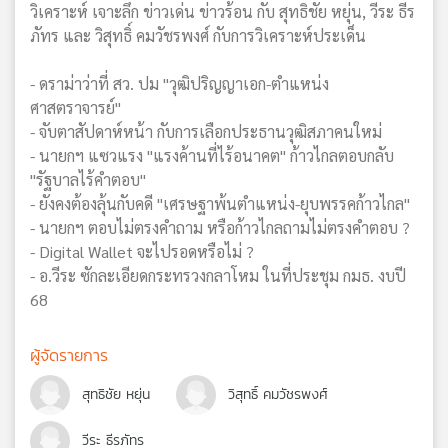
วิเคราะห์ เจาะลึก ข่าวเด่น ข่าวร้อน กับ สุทธิชัย หยุ่น, วีระ ธีร
ภัทร และ วิสุทธิ์ คมวัชรพงศ์ กับการวิเคราะห์ประเด็น
- ดราม่าว่าที่ สว. ปม "วุฒิปริญญาเอก-ตำแหน่ง
ศาสตราจารย์"
- จับตาสัปดาห์หน้า กับการเลือกประธานวุฒิสภาคนใหม่
- นายกฯ แซวแรง "แรงค้านที่ไร้อนาคต" ก้าวไกลตอบกลับ
"รัฐบาลไร้คำตอบ"
- ยังคงต้องลุ้นกับคดี "เศรษฐาพ้นตำแหน่ง-ยุบพรรคก้าวไกล"
- นายกฯ ตอบไม่ตรงคำถาม หรือก้าวไกลถามไม่ตรงคำตอบ ?
- Digital Wallet จะไปรอดหรือไม่ ?
- อ.วีระ ซักละเอียดกระทรวงกลาโหม ในที่ประชุม กมธ. งบปี
68
ผู้จัดรายการ
สุทธิชัย หยุ่น
วิสุทธิ์ คมวัชรพงศ์
วีระ ธีรภัทร