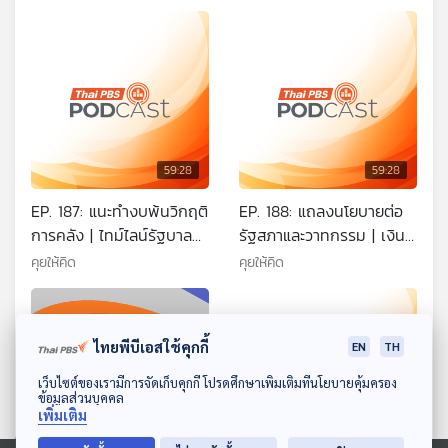
59:28
59:28
EP. 187: แนะทำงบพ้นวิกฤติ
EP. 188: แถลงนโยบายต่อ
การคลัง | ไทม์ไลน์รัฐบาลอุ๊
รัฐสภาและวาทกรรม | เงิน
งอิ๊งทำอะไร ? | รถไฟฟ้า 20
ดิจิทัลพร้อมแจกหรือไม่ |
คุยให้คิด
คุยให้คิด
บาท เสี่ยงหนี้สะสม
ราคาพลังงานลดได้ไหม ?
ไทยพีบีเอสใช้คุกกี้
EN
TH
ดาวน์โหลด Thai PBS Podcast Application
เว็บไซต์ของเรามีการจัดเก็บคุกกี้ โปรดศึกษาเพิ่มเติมที่นโยบายคุ้มครอง
ข้อมูลส่วนบุคคล
เพิ่มเติม
59:28
59:28