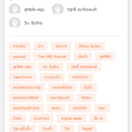
สุทธิชัย หยุ่น
วิสุทธิ์ คมวัชรพงศ์
วีระ ธีรภัทร
การเมือง
ข่าว
วิเคราะห์
ทักษิณ ชินวัตร
podcast
Thai PBS Podcast
น้อยใจ
คุยให้คิด
สุทธิชัย หยุ่น
วีระ ธีรภัทร
วิสุทธิ์ คมวัชรพงศ์
TalkToThink
เจาะประเด็น
รายการข่าว
พรรคพลังประชารัฐ
พรรคเพื่อไทย
อุ๊งอิ๊ง
พรรคประชาธิปัตย์
คณะรัฐมนตรี
ทักษิณ
พรรคไทยสร้างไทย
พปชร.
เงินดิจิทัล
ครม.
ดีลลับ
อุดมการณ์
Digital Wallet
ชั้น 14
รัฐบาลอุ๊งอิ๊ง
ข้ามขั้ว
วิรัช
ไพบูลย์