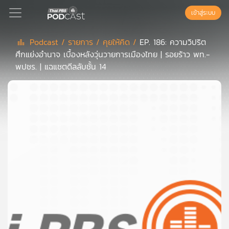
เข้าสู่ระบบ
Podcast /
รายการ /
คุยให้คิด /
EP. 186: ความวิปริต
ศึกแย่งอำนาจ เบื้องหลังวุ่นวายการเมืองไทย | รอยร้าว พท.-
Podcast
พปชร. | แฉแชตดีลลับชั้น 14
เพล
ย์
ลิ
สต์
แนะนำ
เพล
ย์
ลิ
สต์
ของ