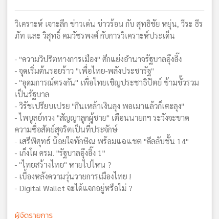
วิเคราะห์ เจาะลึก ข่าวเด่น ข่าวร้อน กับ สุทธิชัย หยุ่น, วีระ ธีร
ภัท และ วิสุทธิ์ คมวัชรพงศ์ กับการวิเคราะห์ประเด็น
- "ความวิปริตทางการเมือง" ศึกแย่งอำนาจรัฐบาลอุ๊งอิ๊ง
- จุดเริ่มต้นรอยร้าว "เพื่อไทย-พลังประชารัฐ"
- "อุดมการณ์ตรงกัน" เพื่อไทยเชิญประชาธิปัตย์ ข้ามขั้วรวม
เป็นรัฐบาล
- วิรัชเปรียบเปรย "กินเหล้าเงินลุง พอเมาแล้วก็เตะลุง"
- ไพบูลย์ทวง "สัญญาลูกผู้ชาย" เตือนนายกฯ ระวังจะขาด
ความซื่อสัตย์สุจริตเป็นที่ประจักษ์
- เสรีพิศุทธ์ น้อยใจทักษิณ พร้อมแฉแชต "ดีลลับชั้น 14"
- เก็งโผ ครม. "รัฐบาลอุ๊งอิ๊ง 1"
- "ไทยสร้างไทย" หายไปไหน ?
- เบื้องหลังความวุ่นวายการเมืองไทย !
- Digital Wallet จะได้แจกอยู่หรือไม่ ?
ผู้จัดรายการ