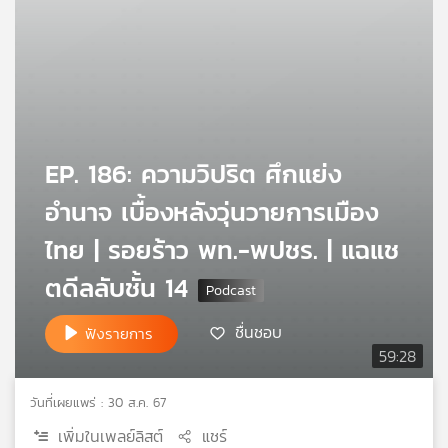
เครือ
ข่าย
วิทยุ
ไทย
พี
บี
เอส
EP. 186: ความวิปริต ศึกแย่ง
อำนาจ เบื้องหลังวุ่นวายการเมือง
แผนที่
ไทย | รอยร้าว พท.-พปชร. | แฉแช
วิทยุ
เครือ
ตดีลลับชั้น 14
ข่าย
ชื่นชอบ
ฟังรายการ
59:28
วันที่เผยแพร่ : 30 ส.ค. 67
เพิ่มในเพลย์ลิสต์
แชร์