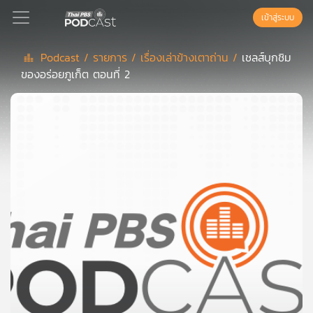
เข้าสู่ระบบ
Podcast /
รายการ /
เรื่องเล่าข้างเตาถ่าน /
เชลส์บุกชิม
ของอร่อยภูเก็ต ตอนที่ 2
Podcast
เพล
ย์
ลิ
สต์
แนะนำ
เพล
ย์
ลิ
สต์
ของ