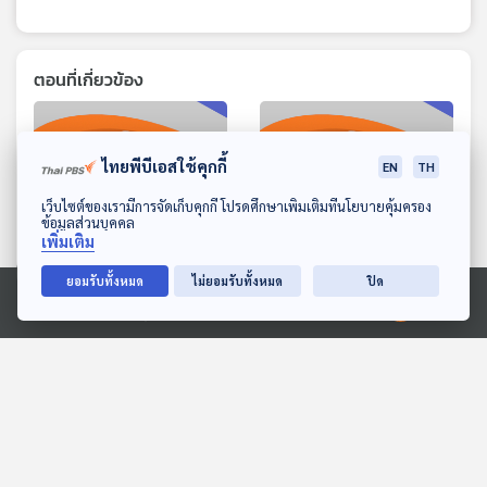
ตอนที่เกี่ยวข้อง
ไทยพีบีเอสใช้คุกกี้
EN
TH
ดาวน์โหลด Thai PBS Podcast Application
เว็บไซต์ของเรามีการจัดเก็บคุกกี้ โปรดศึกษาเพิ่มเติมที่นโยบายคุ้มครอง
ข้อมูลส่วนบุคคล
เพิ่มเติม
33:03
33:03
ยอมรับทั้งหมด
ไม่ยอมรับทั้งหมด
ปิด
EP. 193: ทดสอบอัปโหลด
EP. 189: ทดสอบอัปโหลด9
Ⓒ 2020 องค์การกระจายเสียงและแพร่ภาพสาธารณะแห่งประเทศไทย
คุยให้คิด
คุยให้คิด