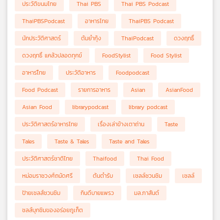
ประวัติขนมไทย
Thai PBS
Thai PBS Podcast
ThaiPBSPodcast
อาหารไทย
ThaiPBS Podcast
นักประวัติศาสตร์
ต้มยำกุ้ง
ThaiPodcast
ดวงฤทธิ์
ดวงฤทธิ์ แคล้วปลอดทุกข์
FoodStylist
Food Stylist
อาหารไืทย
ประวัติอาหาร
Foodpodcast
Food Podcast
รายการอาหาร
Asian
AsianFood
Asian Food
librarypodcast
library podcast
ประวัติศาสตร์อาหารไทย
เรื่องเล่าข้างเตาถ่าน
Taste
Tales
Taste & Tales
Taste and Tales
ประวัติศาสตร์ชาติไทย
Thaifood
Thai Food
หม่อมราชวงศ์ถนัดศรี
ต้นตำรับ
เชลล์ชวนชิม
เชลล์
ป้ายเชลส์ชวนชิม
กินดีบายแพรว
มล.ภาสันต์
ชลส์บุกชิมของอร่อยภูเก็ต