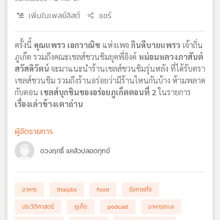
เครือ
เพิ่มในเพลย์ลิสต์
แชร์
ข่าย
วิทยุ
ไทย
ครั้งนี้
คุณแพรว เอกวาณิช
แห่งเพจ
กินดีบายแพรว
เจ้าถิ่น
พี
ภูเก็ต รวมถึงคณะเชลส์ชวนชิมยุคพี่อิงค์
หม่อมหลวงภาสันต์
บี
สวัสดิวัตน์
จะมาแนะนำร้านเชลส์ชวนชิมรุ่นหลัง ที่ได้รับตรา
เอส
เชลส์ชวนชิม รวมถึงร้านอร่อยว่ามีร้านไหนกันบ้าง ห้ามพลาด
กับตอน
เชลส์บุกชิมของอร่อยภูเก็ตตอนที่ 2
ในรายการ
เรื่องเล่าข้างเตาถ่าน
แผนที่
วิทยุ
ผู้จัดรายการ
เครือ
ข่าย
ดวงฤทธิ์ แคล้วปลอดทุกข์
อาหาร
thaipbs
food
รัชกาลที่9
ประวัติศาสตร์
ภูเก็ต
podcast
อาหารทะเล