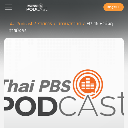
เข้าสู่ระบบ
Podcast /
รายการ /
นิทานสุภาษิต /
EP. 11: หัวมังกุ
ท้ายมังกร
Podcast
เพล
ย์
ลิ
สต์
แนะนำ
เพล
ย์
ลิ
สต์
ของ