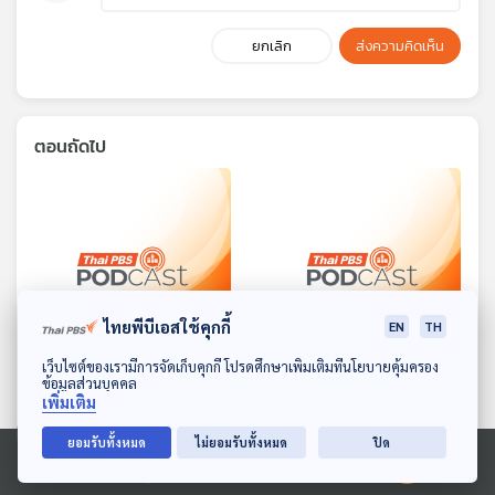
ยกเลิก
ส่งความคิดเห็น
ตอนถัดไป
ไทยพีบีเอสใช้คุกกี้
EN
TH
28:09
28:09
ดาวน์โหลด Thai PBS Podcast Application
เว็บไซต์ของเรามีการจัดเก็บคุกกี้ โปรดศึกษาเพิ่มเติมที่นโยบายคุ้มครอง
ข้อมูลส่วนบุคคล
EP. 12: ขี้หมูราขี้หมาแห้ง
EP. 13: เหตุสุดวิสัย
เพิ่มเติม
นิทานสุภาษิต
นิทานสุภาษิต
ยอมรับทั้งหมด
ไม่ยอมรับทั้งหมด
ปิด
Ⓒ 2020 องค์การกระจายเสียงและแพร่ภาพสาธารณะแห่งประเทศไทย