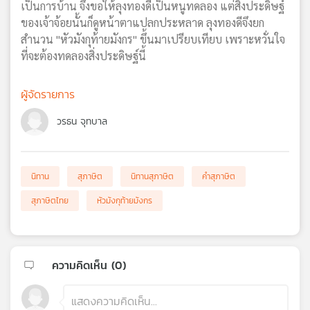
เป็นการบ้าน จึงขอให้ลุงทองดีเป็นหนูทดลอง แต่สิ่งประดิษฐ์
เครือ
ของเจ้าจ้อยนั้นก็ดูหน้าตาแปลกประหลาด ลุงทองดีจึงยก
ข่าย
สำนวน "หัวมังกุท้ายมังกร" ขึ้นมาเปรียบเทียบ เพราะหวั่นใจ
วิทยุ
ที่จะต้องทดลองสิ่งประดิษฐ์นี้
ไทย
พี
บี
ผู้จัดรายการ
เอส
วรธน จุทบาล
แผนที่
วิทยุ
นิทาน
สุภาษิต
นิทานสุภาษิต
คำสุภาษิต
เครือ
สุภาษิตไทย
หัวมังกุท้ายมังกร
ข่าย
ความคิดเห็น (
0
)