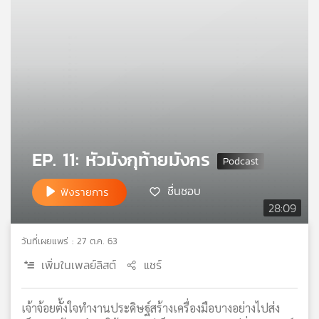
คุณ
เพลง
บทความ
EP. 11: หัวมังกุท้ายมังกร
ข่าว
และ
ชื่นชอบ
ฟังรายการ
กิจกรรม
28:09
วันที่เผยแพร่ : 27 ต.ค. 63
เกี่ยว
เพิ่มในเพลย์ลิสต์
แชร์
กับ
เรา
เจ้าจ้อยตั้งใจทำงานประดิษฐ์สร้างเครื่องมือบางอย่างไปส่ง