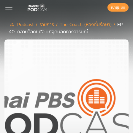
เข้าสู่ระบบ
Podcast /
รายการ /
The Coach (ห้องที่ปรึกษา) /
EP.
40: คลายล็อคในใจ แก้จุดบอดทางอารมณ์
Podcast
เพล
ย์
ลิ
สต์
แนะนำ
เพล
ย์
ลิ
สต์
ของ