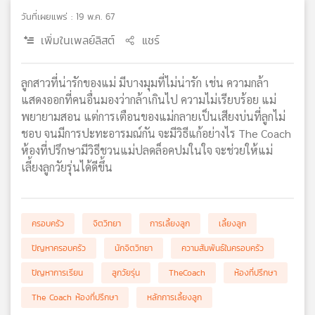
เครือ
วันที่เผยแพร่ : 19 พ.ค. 67
ข่าย
เพิ่มในเพลย์ลิสต์
แชร์
วิทยุ
ไทย
พี
ลูกสาวที่น่ารักของแม่ มีบางมุมที่ไม่น่ารัก เช่น ความกล้า
บี
แสดงออกที่คนอื่นมองว่ากล้าเกินไป ความไม่เรียบร้อย แม่
เอส
พยายามสอน แต่การเตือนของแม่กลายเป็นเสียงบ่นที่ลูกไม่
ชอบ จนมีการปะทะอารมณ์กัน จะมีวิธีแก้อย่างไร The Coach
ห้องที่ปรึกษามีวิธีชวนแม่ปลดล็อคปมในใจ จะช่วยให้แม่
แผนที่
เลี้ยงลูกวัยรุ่นได้ดีขึ้น
วิทยุ
เครือ
ข่าย
ครอบครัว
จิตวิทยา
การเลี้ยงลูก
เลี้ยงลูก
ปัญหาครอบครัว
นักจิตวิทยา
ความสัมพันธ์ในครอบครัว
ปัญหาการเรียน
ลูกวัยรุ่น
TheCoach
ห้องที่ปรึกษา
The Coach ห้องที่ปรึกษา
หลักการเลี้ยงลูก