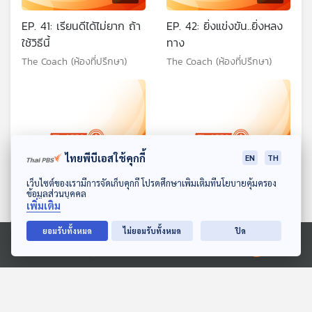
EP. 41: เรียนดีได้ไม่ยาก ถ้า
EP. 42: ยิ่งแข่งขัน..ยิ่งหลง
ใช้วิธีนี้
ทาง
The Coach (ห้องที่ปรึกษา)
The Coach (ห้องที่ปรึกษา)
ไทยพีบีเอสใช้คุกกี้
EN
TH
ดาวน์โหลด Thai PBS Podcast Application
เว็บไซต์ของเรามีการจัดเก็บคุกกี้ โปรดศึกษาเพิ่มเติมที่นโยบายคุ้มครอง
21:55
21:55
ข้อมูลส่วนบุคคล
เพิ่มเติม
EP. 43: เสริมเกราะป้องกัน
EP. 44: รับศึกหนัก เมื่อสวม
ยอมรับทั้งหมด
ไม่ยอมรับทั้งหมด
ปิด
สร้างภูมิลูกวัยรุ่น
บทแม่ในชีวิตจริง
The Coach (ห้องที่ปรึกษา)
The Coach (ห้องที่ปรึกษา)
Ⓒ 2020 องค์การกระจายเสียงและแพร่ภาพสาธารณะแห่งประเทศไทย