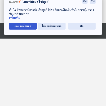
ไทยพีบีเอสใช้คุกกี้
EN
TH
EP. 72: การสื่อสารที่ดี ช่วย
EP. 73: ปรับการเรียน
เพิ่มความรัก ความเข้าใจ
เปลี่ยนการสอน พัฒนาให้
ดาวน์โหลด Thai PBS Podcast Application
เว็บไซต์ของเรามีการจัดเก็บคุกกี้ โปรดศึกษาเพิ่มเติมที่นโยบายคุ้มครอง
ข้อมูลส่วนบุคคล
เท่าทันโลกยุคใหม่
The Coach (ห้องที่ปรึกษา)
The Coach (ห้องที่ปรึกษา)
เพิ่มเติม
ยอมรับทั้งหมด
ไม่ยอมรับทั้งหมด
ปิด
Ⓒ 2020 องค์การกระจายเสียงและแพร่ภาพสาธารณะแห่งประเทศไทย
ตอนที่เกี่ยวข้อง
21:40
EP. 75: ทดสอบอัปโหลด10
The Coach (ห้องที่ปรึกษา)