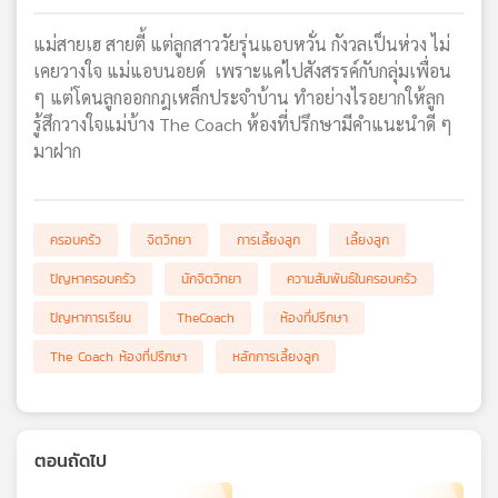
เครือ
แม่สายเฮ สายตี้ แต่ลูกสาววัยรุ่นแอบหวั่น กังวลเป็นห่วง ไม่
ข่าย
เคยวางใจ แม่แอบนอยด์ เพราะแค่ไปสังสรรค์กับกลุ่มเพื่อน
วิทยุ
ไทย
ๆ แต่โดนลูกออกกฎเหล็กประจำบ้าน ทำอย่างไรอยากให้ลูก
พี
รู้สึกวางใจแม่บ้าง The Coach ห้องที่ปรึกษามีคำแนะนำดี ๆ
บี
มาฝาก
เอส
ครอบครัว
จิตวิทยา
การเลี้ยงลูก
เลี้ยงลูก
แผนที่
วิทยุ
ปัญหาครอบครัว
นักจิตวิทยา
ความสัมพันธ์ในครอบครัว
เครือ
ปัญหาการเรียน
TheCoach
ห้องที่ปรึกษา
ข่าย
The Coach ห้องที่ปรึกษา
หลักการเลี้ยงลูก
ตอนถัดไป