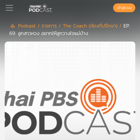
เข้าสู่ระบบ
Podcast /
รายการ /
The Coach (ห้องที่ปรึกษา) /
EP.
69: ลูกสาวหวง อยากให้ลูกวางใจแม่บ้าง
Podcast
เพล
ย์
ลิ
สต์
แนะนำ
เพล
ย์
ลิ
สต์
ของ