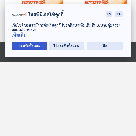
ไทยพีบีเอสใช้คุกกี้
EN
TH
ดาวน์โหลด Thai PBS Podcast Application
เว็บไซต์ของเรามีการจัดเก็บคุกกี้ โปรดศึกษาเพิ่มเติมที่นโยบายคุ้มครอง
25:52
25:52
ข้อมูลส่วนบุคคล
เพิ่มเติม
คนดังตำหนิเจ ดี แวนซ์
เจน X กับมิลเลนเนียลเสี่ยง
หลังเรียกผู้หญิงที่ไม่มีลูกว่า
เป็นมะเร็งมากกว่าคนรุ่น
ยอมรับทั้งหมด
ไม่ยอมรับทั้งหมด
ปิด
"childless cat ladies"
ก่อน
หน้าต่างโลก
หน้าต่างโลก
Ⓒ 2020 องค์การกระจายเสียงและแพร่ภาพสาธารณะแห่งประเทศไทย
25:52
25:52
ผู้เชี่ยวชาญแนะเคล็ดลับตื่น
ผลสำรวจเผยชาวยูเครนหัน
ด้วยเสียงนาฬิกาปลุกเพียง
หลังให้สงครามมากขึ้น หลัง