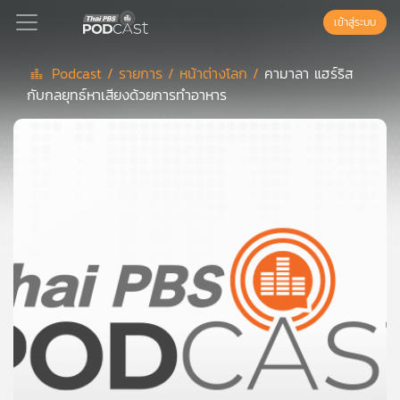
เข้าสู่ระบบ
Podcast /
รายการ /
หน้าต่างโลก /
คามาลา แฮร์ริส
กับกลยุทธ์หาเสียงด้วยการทำอาหาร
Podcast
เพล
ย์
ลิ
สต์
แนะนำ
เพล
ย์
ลิ
สต์
ของ