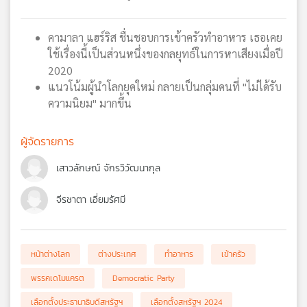
เครือ
ข่าย
คามาลา แฮร์ริส ชื่นชอบการเข้าครัวทำอาหาร เธอเคย
วิทยุ
ใช้เรื่องนี้เป็นส่วนหนึ่งของกลยุทธ์ในการหาเสียงเมื่อปี
ไทย
2020
พี
แนวโน้มผู้นำโลกยุคใหม่ กลายเป็นกลุ่มคนที่ "ไม่ได้รับ
บี
ความนิยม" มากขึ้น
เอส
ผู้จัดรายการ
แผนที่
เสาวลักษณ์ จักรวิวัฒนากุล
วิทยุ
เครือ
จีรชาตา เอี่ยมรัศมี
ข่าย
หน้าต่างโลก
ต่างประเทศ
ทำอาหาร
เข้าครัว
พรรคเดโมแครต
Democratic Party
เลือกตั้งประธานาธิบดีสหรัฐฯ
เลือกตั้งสหรัฐฯ 2024