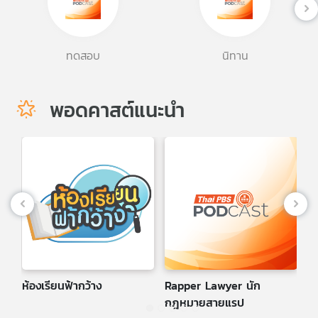
คุณ
ทดสอบ
นิทาน
เพลง
พอดคาสต์แนะนำ
บทความ
ข่าว
และ
กิจกรรม
เกี่ยว
กับ
เรา
ห้องเรียนฟ้ากว้าง
Rapper Lawyer นัก
G
กฎหมายสายแรป