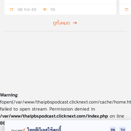
08 ก.ค. 69
59
ดูทั้งหมด
Warning
:
fopen(/var/www/thaipbspodcast.clicknext.com/cache/home.ht
failed to open stream: Permission denied in
/var/www/thaipbspodcast.clicknext.com/index.php
on line
869
ไทยพีบีเอสใช้คุกกี้
EN
TH