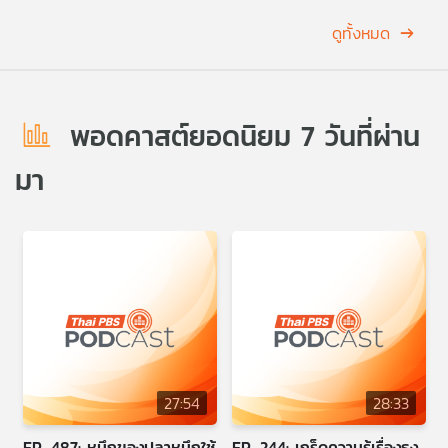
เครือ
ดูทั้งหมด
ข่าย
วิทยุ
ไทย
พี
พอดคาสต์ยอดนิยม 7 วันที่ผ่าน
บี
เอส
มา
แผนที่
วิทยุ
เครือ
ข่าย
27:54
28:33
EP. 487: หมึกของปลาหมึกใช้
EP. 244: เกร็ดความรู้เรื่องธง