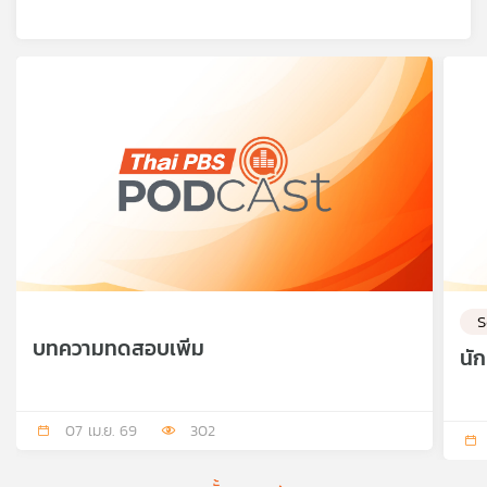
S
บทความทดสอบเพิ่ม
นั
07 เม.ย. 69
302