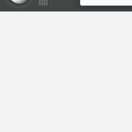
15:17
EP. 415: คลื่นคนจีน
ลักลอบเข้าสู่สหรัฐฯ
สูงสุดถึง 50 เท่า
เศรษฐกิจติดบ้าน
ตอนที่เกี่ยวข้อง
15:17